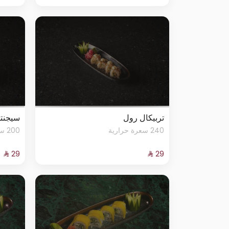
تربيكال رول
سيجنت
240 سعرة حرارية
200 سعرة حرارية