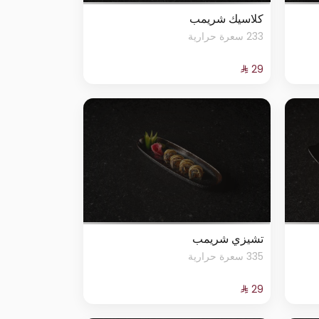
كلاسيك شريمب
233 سعرة حرارية
تشيزي شريمب
335 سعرة حرارية