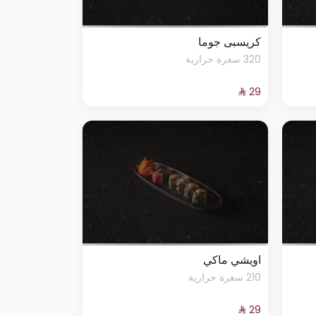
كريسبى جوما
320 سعرة حرارية
اويشي ماكي
210 سعرة حرارية