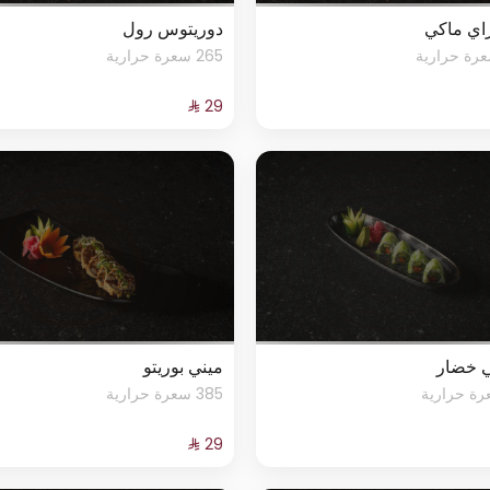
اي ماكي
دوريتوس رول
265 سعرة حرارية
 خضار
ميني بوريتو
385 سعرة حرارية