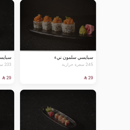
سبايسي سلمون نيء
سبايس
245 سعرة حرارية
233 سعرة حرارية