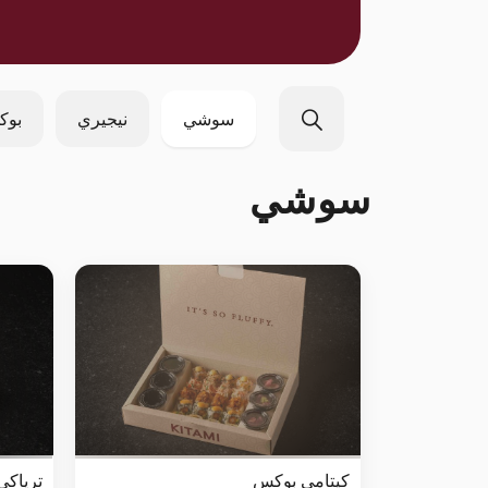
سوشي
نيجيري
بوك
سوشي
كيتامي بوكس
ترياكي