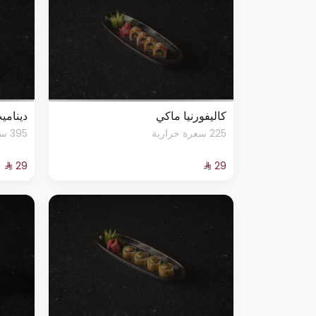
كاليفورنيا ماكي
ديناميت
225 سعرة حرارية
395 سعرة حرارية