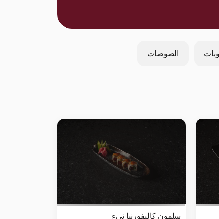
بات
الصوصات
سلمون كاليفورنيا نيء