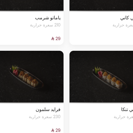
 كاني
ياماتو شرمب
210 سعرة حرارية
 تنكا
فرايد سلمون
230 سعرة حرارية