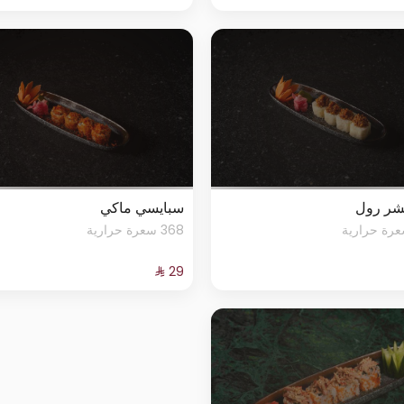
شر رول
سبايسي ماكي
368 سعرة حرارية