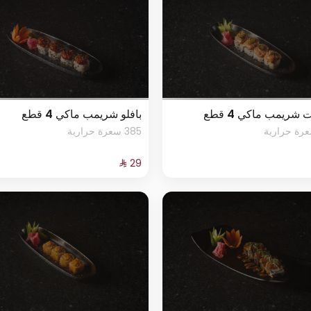
 شريمب ماكي 4 قطع
بافلو شريمب ماكي 4 قطع
385 سعرة حرارية