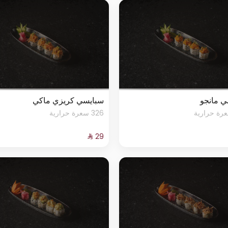
ي مانجو
سبايسي كريزي ماكي
326 سعرة حرارية