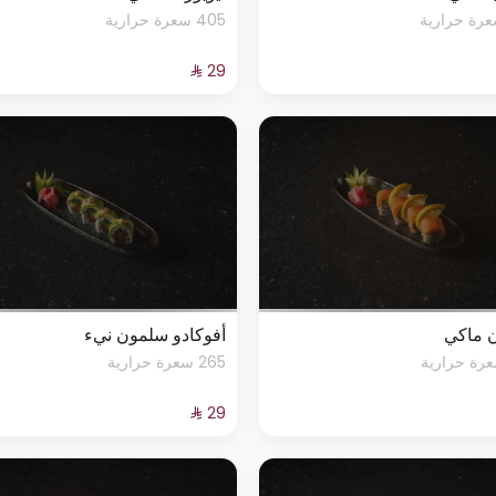
405 سعرة حرارية
 ماكي
أفوكادو سلمون نيء
265 سعرة حرارية