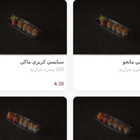
ي مانجو
سبايسي كريزي ماكي
326 سعرة حرارية