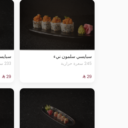
سبايسي سلمون نيء
سبايس
245 سعرة حرارية
233 سعرة حرارية