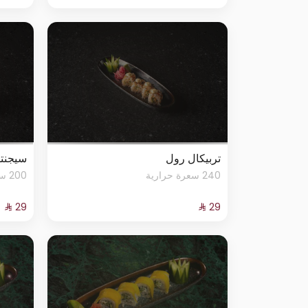
تربيكال رول
سيجنت
240 سعرة حرارية
200 سعرة حرارية