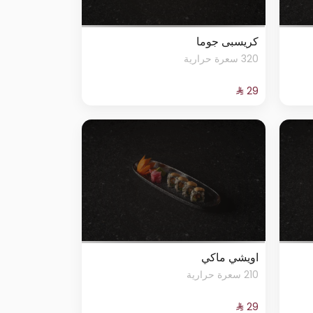
كريسبى جوما
320 سعرة حرارية
اويشي ماكي
210 سعرة حرارية