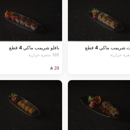
 شريمب ماكي 4 قطع
بافلو شريمب ماكي 4 قطع
385 سعرة حرارية