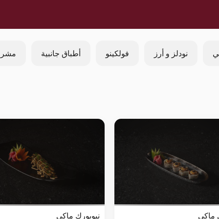
ي
نودلز و أرز
فولكينو
أطباق جانبية
مشرو
 ماكي
نيويورك ماكي