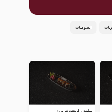
بات
الصوصات
سلمون كاليفورنيا نيء