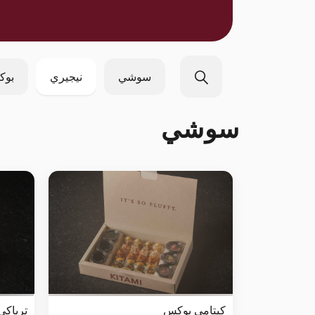
سوشي
نيجيري
بوك
سوشي
كيتامي بوكس
ترياكي