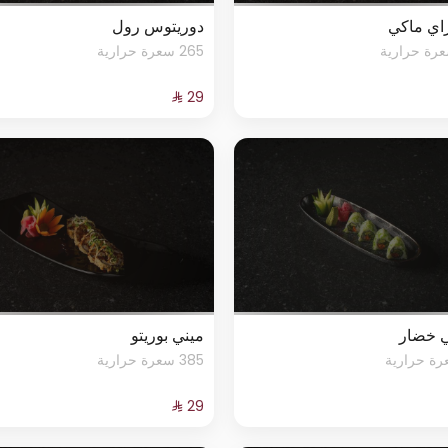
اي ماكي
دوريتوس رول
265 سعرة حرارية
 خضار
ميني بوريتو
385 سعرة حرارية