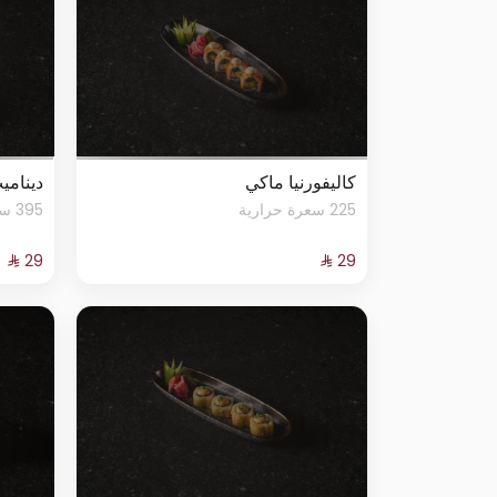
كاليفورنيا ماكي
ديناميت
225 سعرة حرارية
395 سعرة حرارية