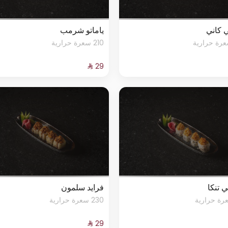
 كاني
ياماتو شرمب
210 سعرة حرارية
 تنكا
فرايد سلمون
230 سعرة حرارية