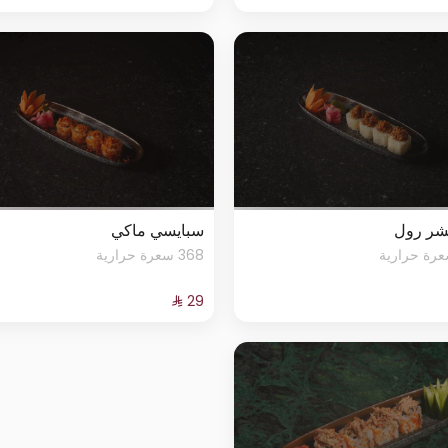
شر رول
سبايسي ماكي
368 سعرة حرارية