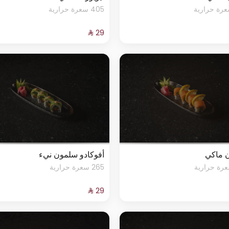
405 سعرة حرارية
 ماكي
أفوكادو سلمون نيء
265 سعرة حرارية