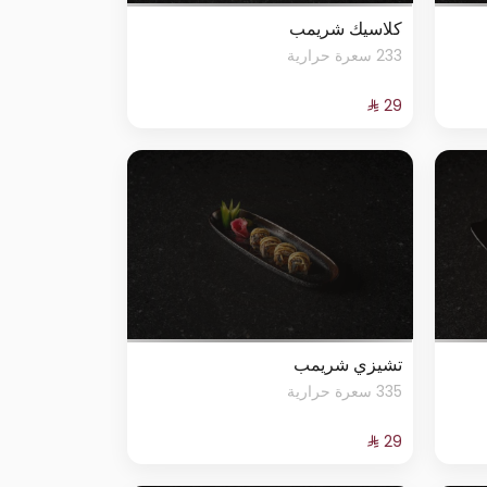
كلاسيك شريمب
233 سعرة حرارية
تشيزي شريمب
335 سعرة حرارية