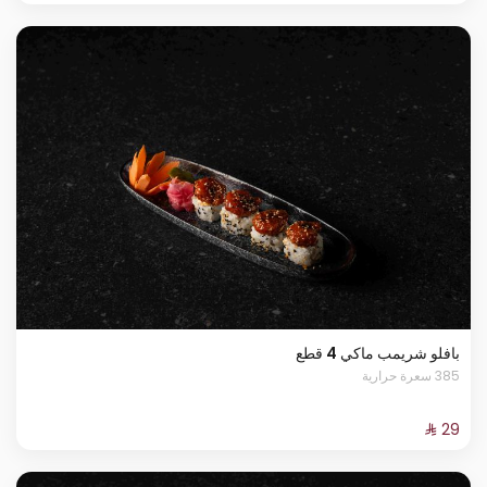
بافلو شريمب ماكي 4 قطع
385 سعرة حرارية