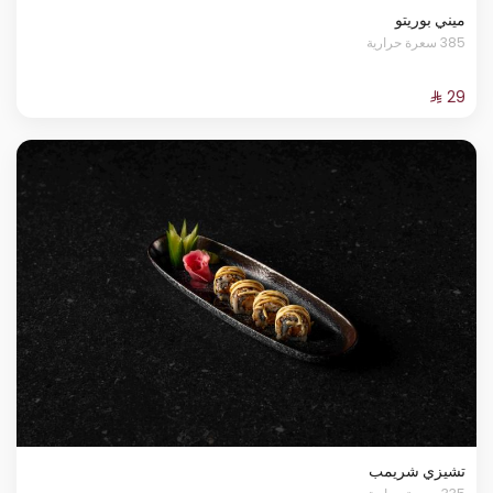
ميني بوريتو
385 سعرة حرارية
تشيزي شريمب