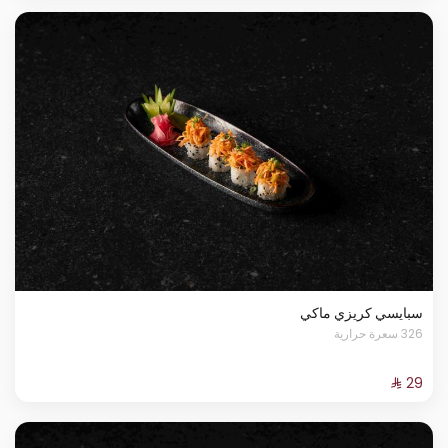
سبايسي كريزي ماكي
326 سعرة حرارية