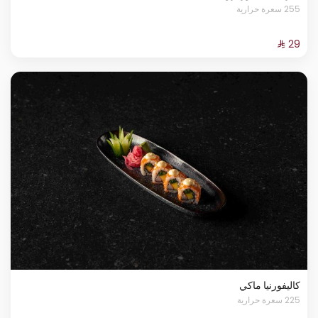
255 سعرة حرارية
كاليفورنيا ماكي
225 سعرة حرارية