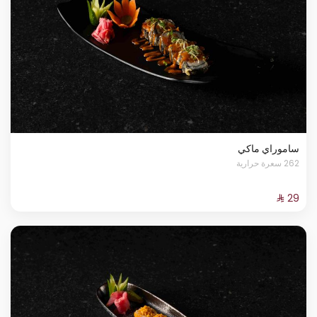
ساموراي ماكي
262 سعرة حرارية