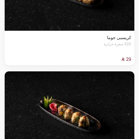
كريسبى جوما
320 سعرة حرارية