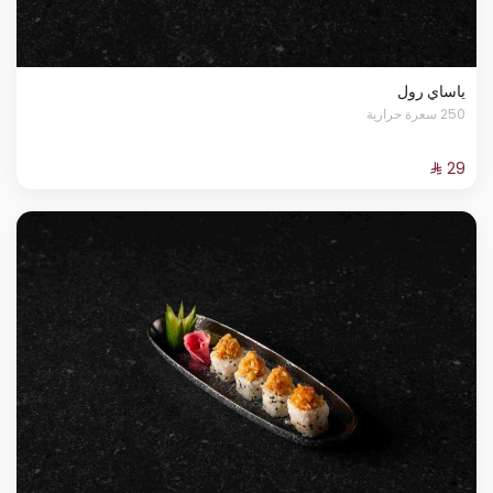
ياساي رول
250 سعرة حرارية