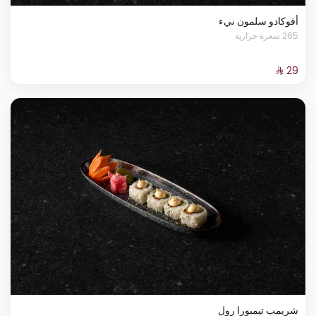
أفوكادو سلمون نيء
265 سعرة حرارية
شريمب تيمبورا رول