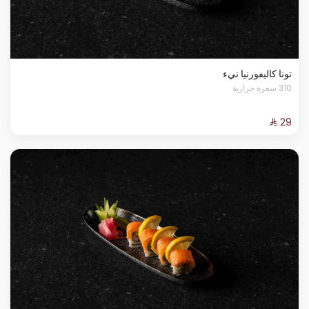
تونا كاليفورنيا نيء
310 سعرة حرارية