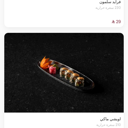
فرايد سلمون
230 سعرة حرارية
اويشي ماكي
210 سعرة حرارية