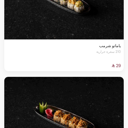
ياماتو شرمب
210 سعرة حرارية