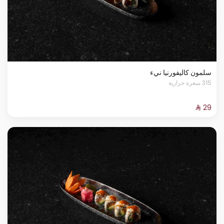
سلمون كاليفورنيا نيء
315 سعرة حرارية