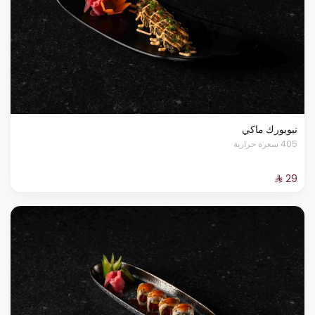
نيويورك ماكي
405 سعرة حرارية