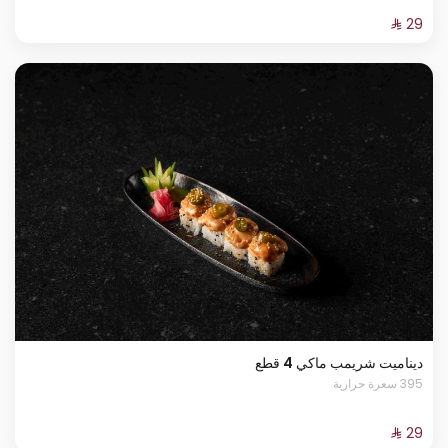
ديناميت شريمب ماكي 4 قطع
395 سعرة حرارية