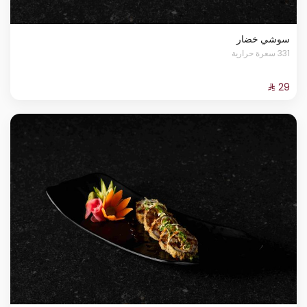
سوشي خضار
331 سعرة حرارية