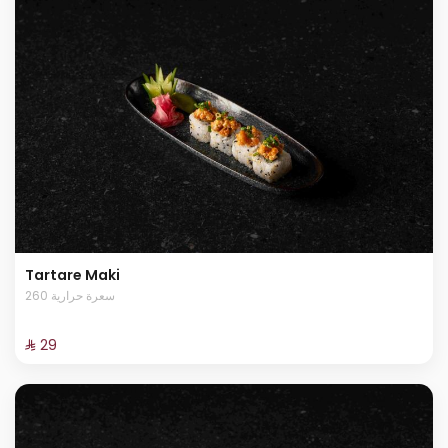
Tartare Maki
260 سعرة حرارية
⁨⁦‪‬ 29⁩