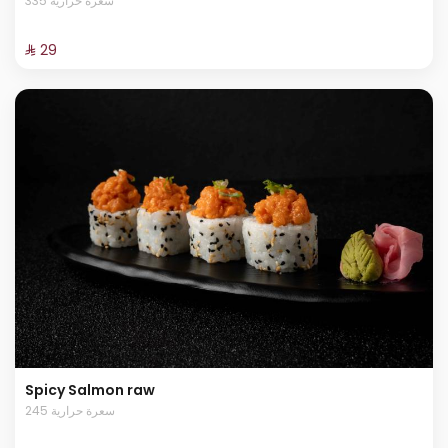
335 سعرة حرارية
⁨⁦‪‬ 29⁩
Spicy Salmon raw
245 سعرة حرارية