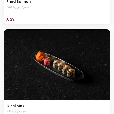
Fried Salmon
230 سعرة حرارية
⁨⁦‪‬ 29⁩
Oishi Maki
210 سعرة حرارية