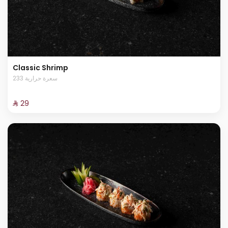
Classic Shrimp
233 سعرة حرارية
⁨⁦‪‬ 29⁩