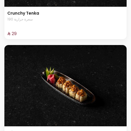
Crunchy Tenka
190 سعرة حرارية
⁨⁦‪‬ 29⁩