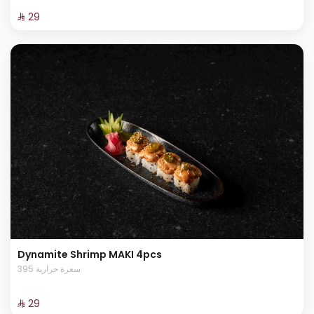
⁨⁦‪‬ 29⁩
Dynamite Shrimp MAKI 4pcs
395 سعرة حرارية
⁨⁦‪‬ 29⁩