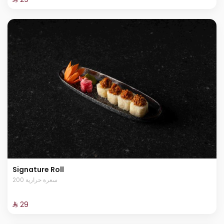
Signature Roll
200 سعرة حرارية
⁨⁦‪‬ 29⁩