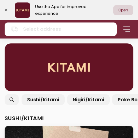
Use the App for improved
Open
experience
Select address
Sushi/Kitami
Nigiri/Kitami
Poke Bo
SUSHI/KITAMI