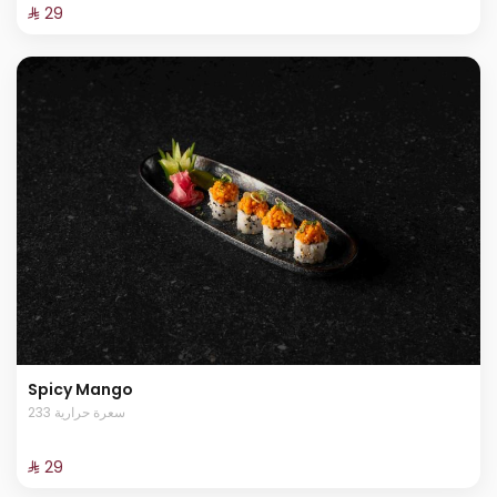
⁨⁦‪‬ 29⁩
Spicy Mango
233 سعرة حرارية
⁨⁦‪‬ 29⁩