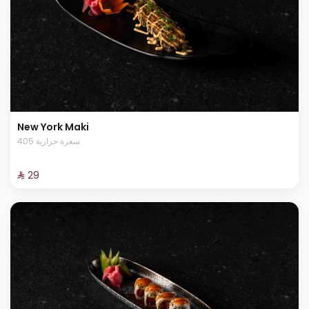
New York Maki
405 سعرة حرارية
⁨⁦‪‬ 29⁩