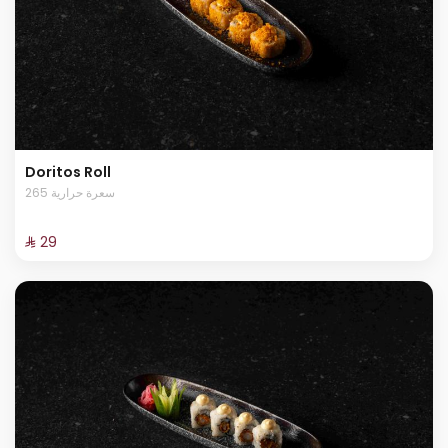
Doritos Roll
265 سعرة حرارية
⁨⁦‪‬ 29⁩