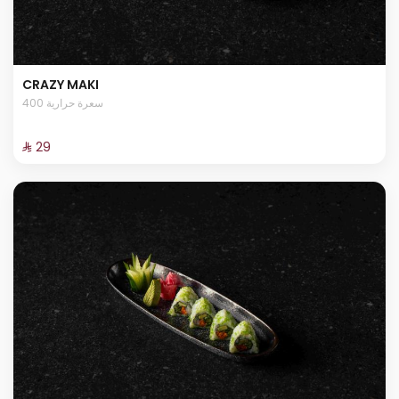
CRAZY MAKI
400 سعرة حرارية
⁨⁦‪‬ 29⁩