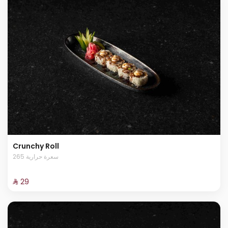
Crunchy Roll
265 سعرة حرارية
⁨⁦‪‬ 29⁩