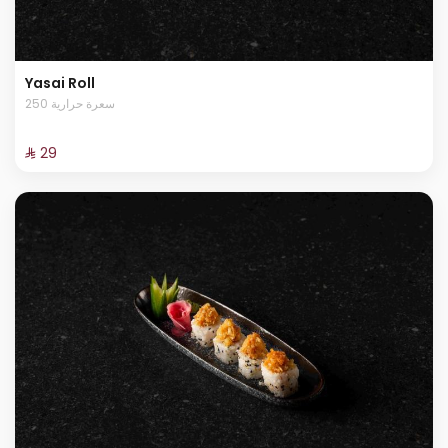
Yasai Roll
250 سعرة حرارية
⁨⁦‪‬ 29⁩