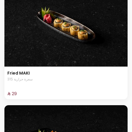
Fried MAKI
315 سعرة حرارية
⁨⁦‪‬ 29⁩