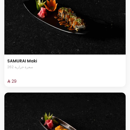
SAMURAI Maki
262 سعرة حرارية
⁨⁦‪‬ 29⁩