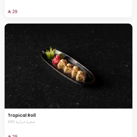
⁨⁦‪‬ 29⁩
Tropical Roll
240 سعرة حرارية
⁨⁦‪‬ 29⁩