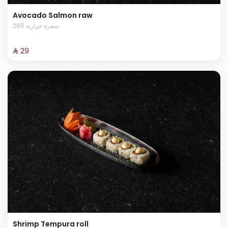
Avocado Salmon raw
265 سعرة حرارية
⁨⁦‪‬ 29⁩
Shrimp Tempura roll