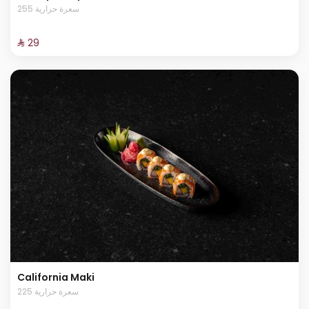
255 سعرة حرارية
⁨⁦‪‬ 29⁩
California Maki
225 سعرة حرارية