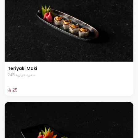
Teriyaki Maki
245 سعرة حرارية
⁨⁦‪‬ 29⁩