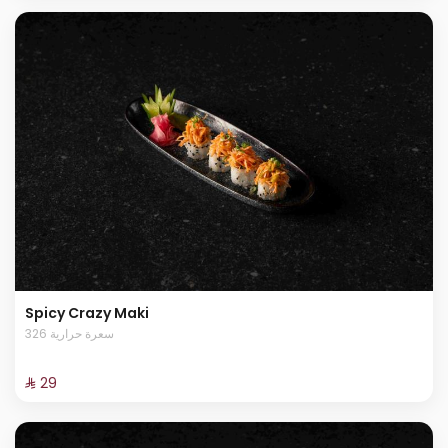
Spicy Crazy Maki
326 سعرة حرارية
⁨⁦‪‬ 29⁩