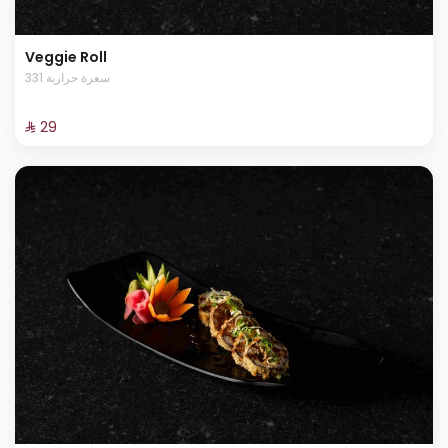
Veggie Roll
331 سعرة حرارية
⁨⁦‪‬ 29⁩