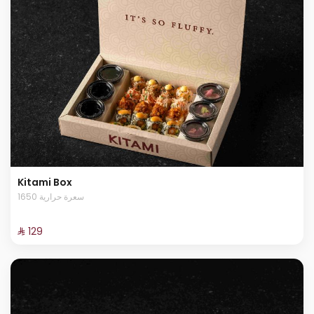
Kitami Box
1650 سعرة حرارية
⁨⁦‪‬ 129⁩