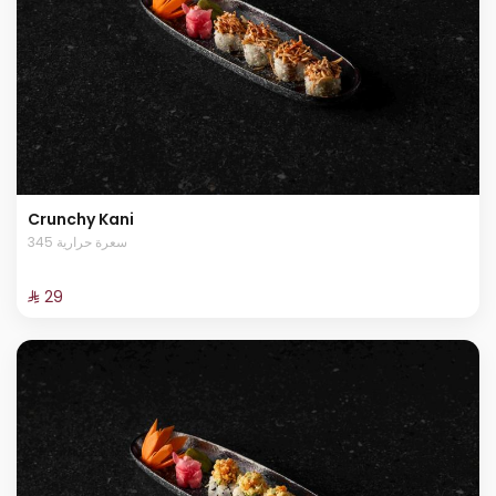
Crunchy Kani
345 سعرة حرارية
⁨⁦‪‬ 29⁩