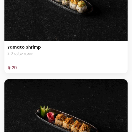
Yamato Shrimp
210 سعرة حرارية
⁨⁦‪‬ 29⁩