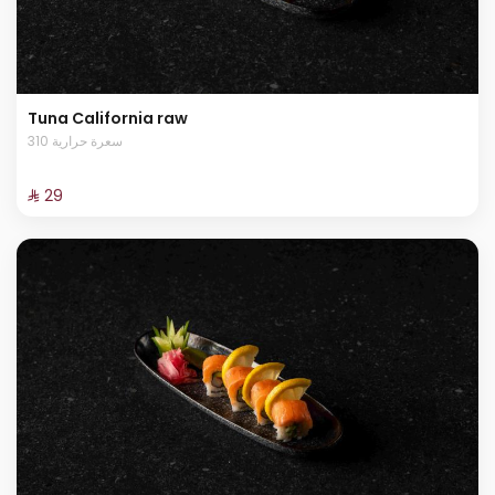
Tuna California raw
310 سعرة حرارية
⁨⁦‪‬ 29⁩