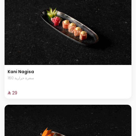
Kani Nagisa
160 سعرة حرارية
⁨⁦‪‬ 29⁩