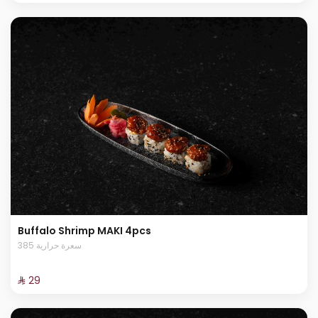
Buffalo Shrimp MAKI 4pcs
385 سعرة حرارية
⁨⁦‪‬ 29⁩