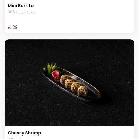
Mini Burrito
385 سعرة حرارية
⁨⁦‪‬ 29⁩
Chessy Shrimp