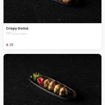
Crispy Goma
320 سعرة حرارية
⁨⁦‪‬ 29⁩