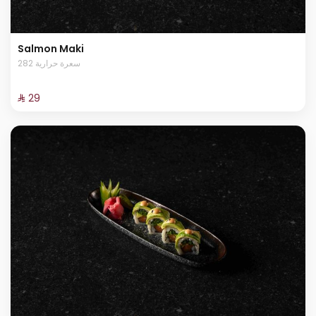
Salmon Maki
282 سعرة حرارية
⁨⁦‪‬ 29⁩