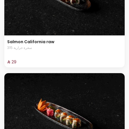
Salmon California raw
315 سعرة حرارية
⁨⁦‪‬ 29⁩