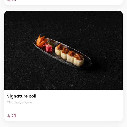
Signature Roll
200 سعرة حرارية
⁨⁦‪‬ 29⁩