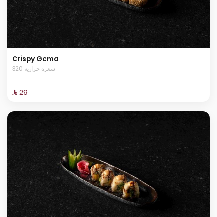
Crispy Goma
320 سعرة حرارية
⁨⁦‪‬ 29⁩