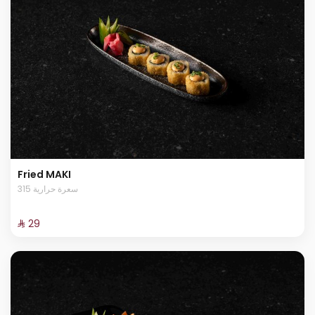
Fried MAKI
315 سعرة حرارية
⁨⁦‪‬ 29⁩