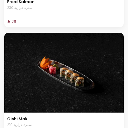
Fried Salmon
230 سعرة حرارية
⁨⁦‪‬ 29⁩
Oishi Maki
210 سعرة حرارية