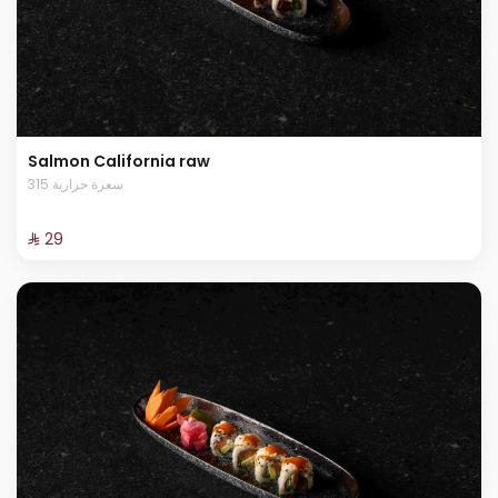
Salmon California raw
315 سعرة حرارية
⁨⁦‪‬ 29⁩