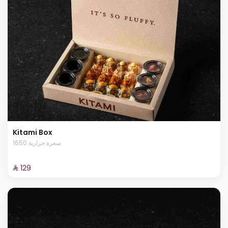
Kitami Box
1650 سعرة حرارية
⁨⁦‪‬ 129⁩