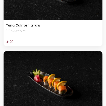
Tuna California raw
310 سعرة حرارية
⁨⁦‪‬ 29⁩