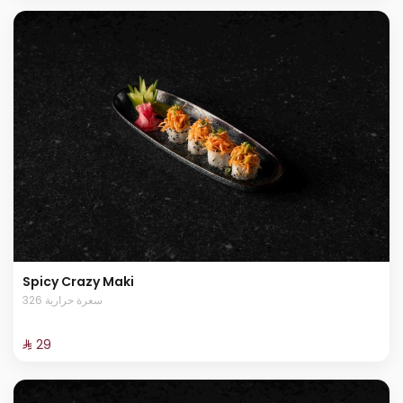
Spicy Crazy Maki
326 سعرة حرارية
⁨⁦‪‬ 29⁩