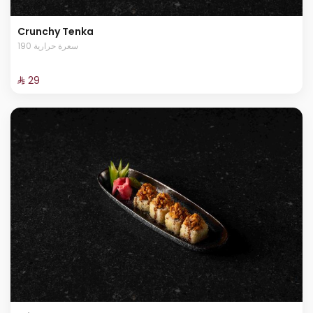
Crunchy Tenka
190 سعرة حرارية
⁨⁦‪‬ 29⁩