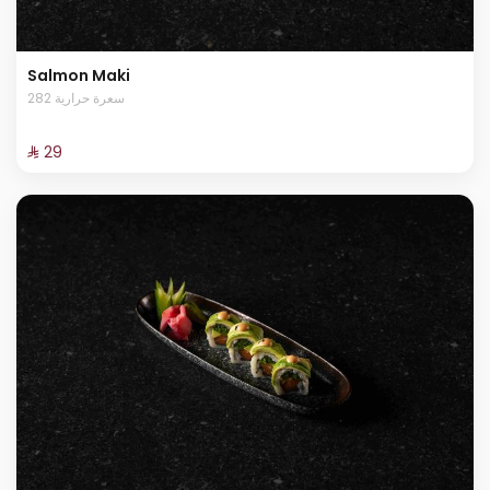
Salmon Maki
282 سعرة حرارية
⁨⁦‪‬ 29⁩