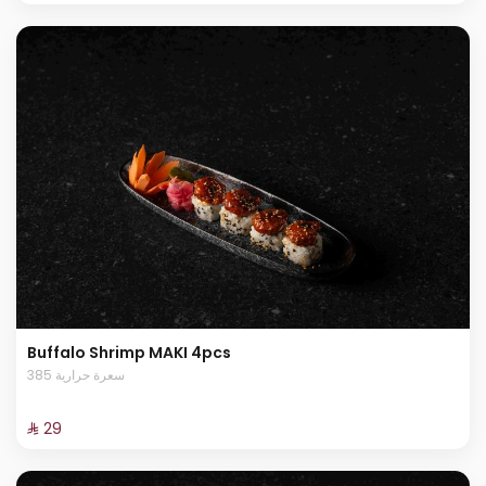
Buffalo Shrimp MAKI 4pcs
385 سعرة حرارية
⁨⁦‪‬ 29⁩