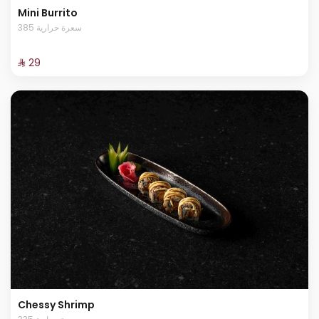
Mini Burrito
385 سعرة حرارية
⁨⁦‪‬ 29⁩
Chessy Shrimp