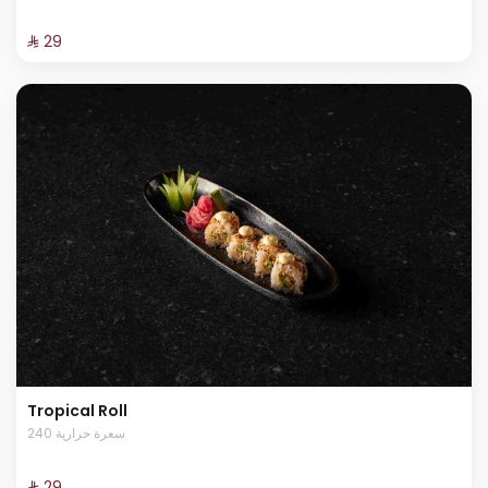
⁨⁦‪‬ 29⁩
Tropical Roll
240 سعرة حرارية
⁨⁦‪‬ 29⁩