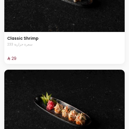
Classic Shrimp
233 سعرة حرارية
⁨⁦‪‬ 29⁩