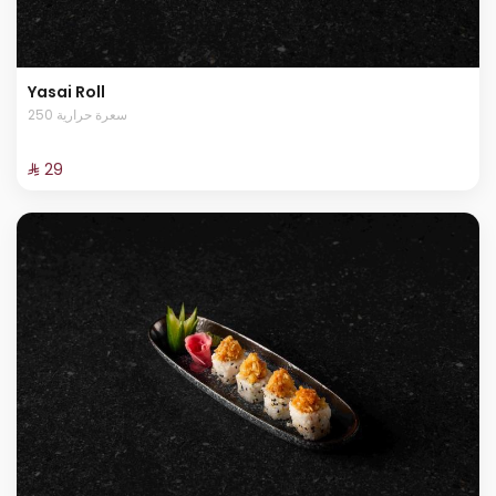
Yasai Roll
250 سعرة حرارية
⁨⁦‪‬ 29⁩