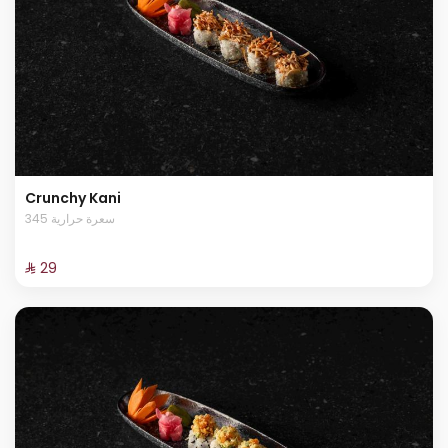
Crunchy Kani
345 سعرة حرارية
⁨⁦‪‬ 29⁩