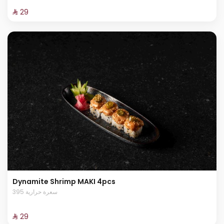
⁨⁦‪‬ 29⁩
Dynamite Shrimp MAKI 4pcs
395 سعرة حرارية
⁨⁦‪‬ 29⁩