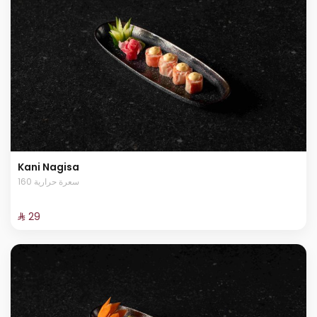
Kani Nagisa
160 سعرة حرارية
⁨⁦‪‬ 29⁩