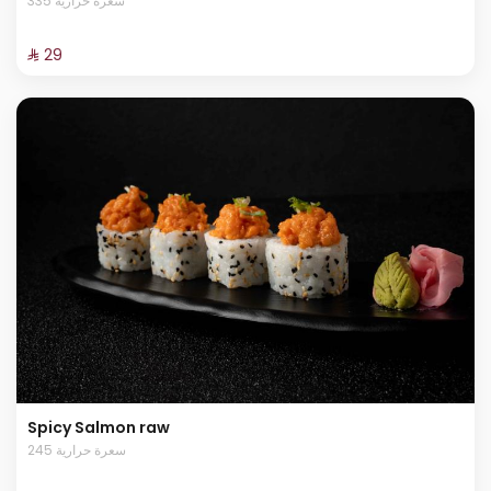
335 سعرة حرارية
⁨⁦‪‬ 29⁩
Spicy Salmon raw
245 سعرة حرارية