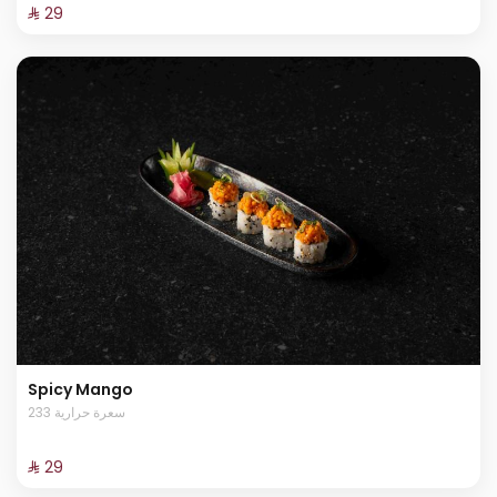
⁨⁦‪‬ 29⁩
Spicy Mango
233 سعرة حرارية
⁨⁦‪‬ 29⁩