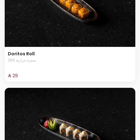
Doritos Roll
265 سعرة حرارية
⁨⁦‪‬ 29⁩