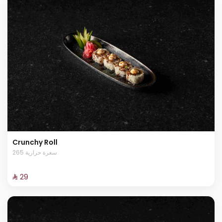
Crunchy Roll
265 سعرة حرارية
⁨⁦‪‬ 29⁩