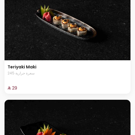
Teriyaki Maki
245 سعرة حرارية
⁨⁦‪‬ 29⁩