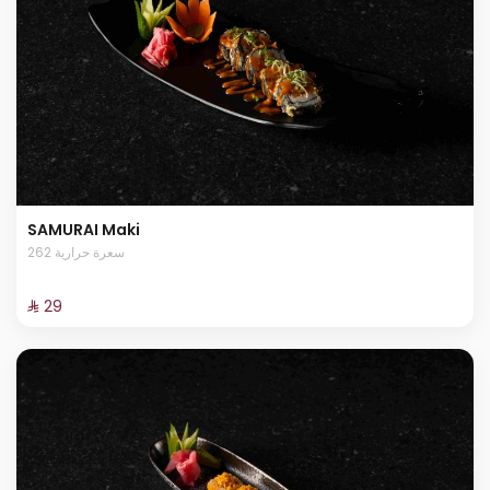
SAMURAI Maki
262 سعرة حرارية
⁨⁦‪‬ 29⁩