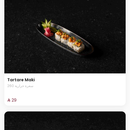
Tartare Maki
260 سعرة حرارية
⁨⁦‪‬ 29⁩