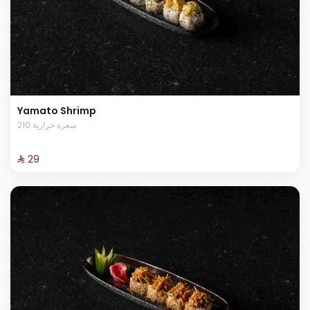
Yamato Shrimp
210 سعرة حرارية
⁨⁦‪‬ 29⁩