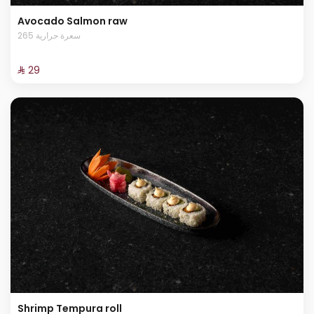
Avocado Salmon raw
265 سعرة حرارية
⁨⁦‪‬ 29⁩
Shrimp Tempura roll