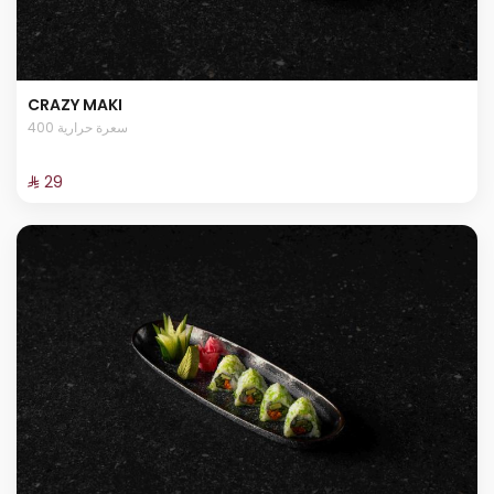
CRAZY MAKI
400 سعرة حرارية
⁨⁦‪‬ 29⁩