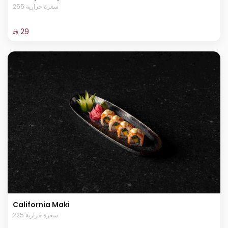
255 سعرة حرارية
⁨⁦‪‬ 29⁩
California Maki
225 سعرة حرارية