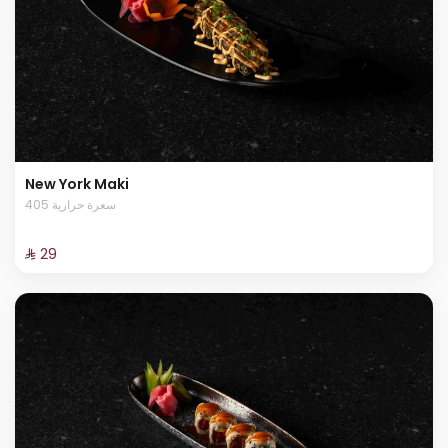
New York Maki
405 سعرة حرارية
⁨⁦‪‬ 29⁩