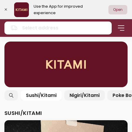
Use the App for improved
Open
experience
Select address
Sushi/Kitami
Nigiri/Kitami
Poke Bo
SUSHI/KITAMI