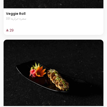
Veggie Roll
331 سعرة حرارية
⁨⁦‪‬ 29⁩