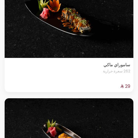
ساموراي ماكي
262 سعرة حرارية