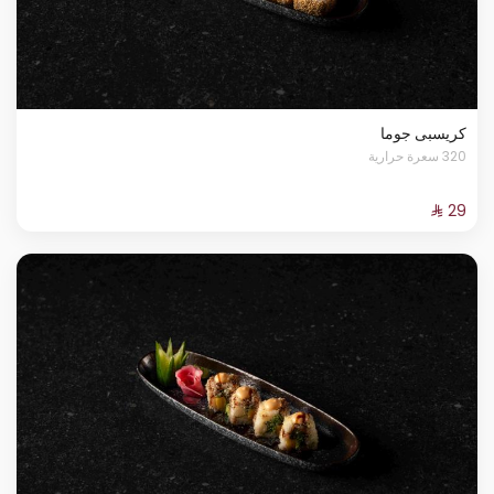
كريسبى جوما
320 سعرة حرارية