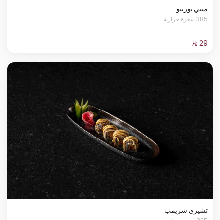
ميني بوريتو
385 سعرة حرارية
تشيزي شريمب