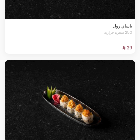
ياساي رول
250 سعرة حرارية