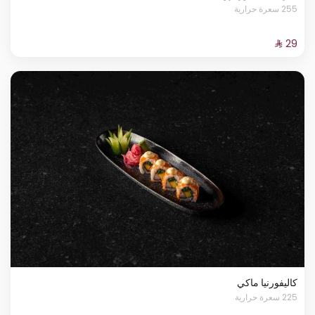
255 سعرة حرارية
كاليفورنيا ماكي
225 سعرة حرارية