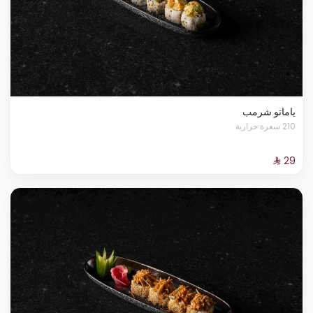
ياماتو شرمب
210 سعرة حرارية