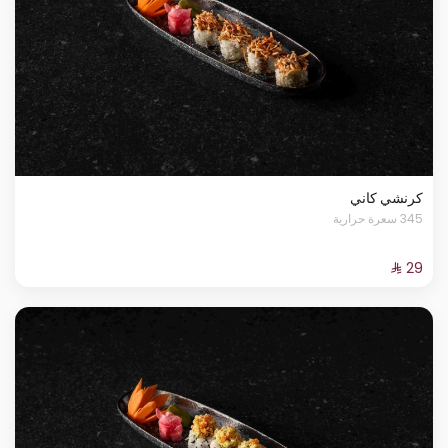
كرنشي كاني
345 سعرة حرارية