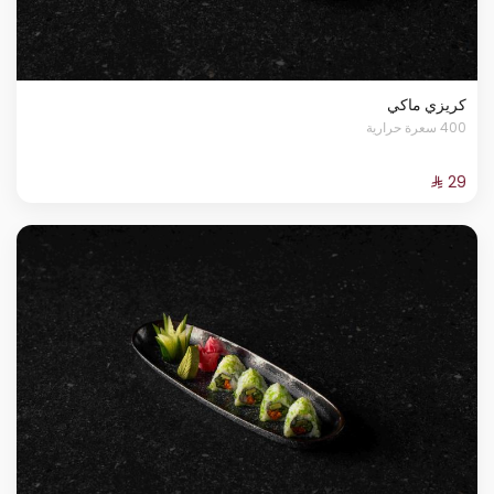
كريزي ماكي
400 سعرة حرارية