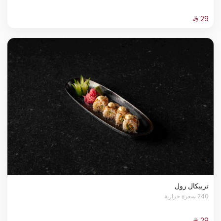
تربيكال رول
240 سعرة حرارية