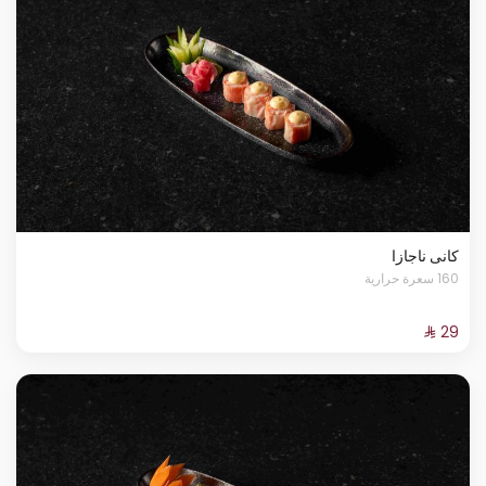
كانى ناجازا
160 سعرة حرارية