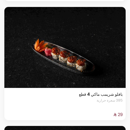
بافلو شريمب ماكي 4 قطع
385 سعرة حرارية