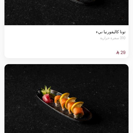
تونا كاليفورنيا نيء
310 سعرة حرارية