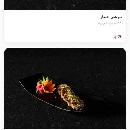
سوشي خضار
331 سعرة حرارية