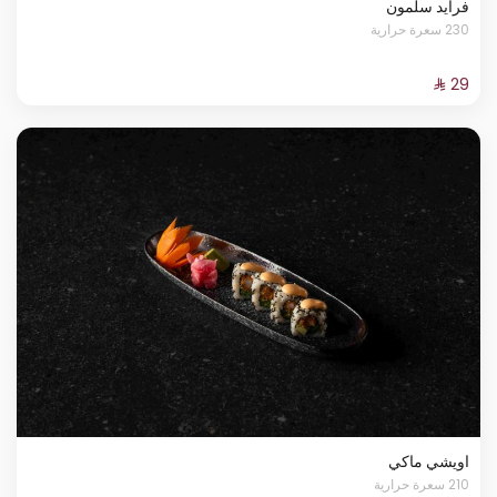
فرايد سلمون
230 سعرة حرارية
اويشي ماكي
210 سعرة حرارية