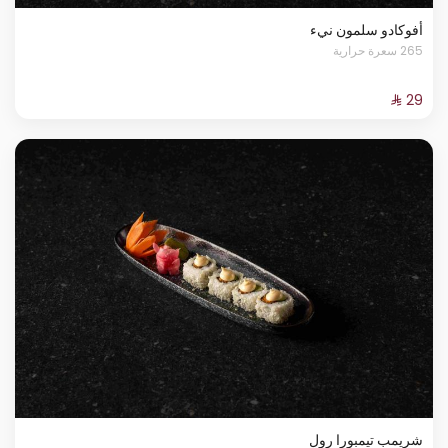
أفوكادو سلمون نيء
265 سعرة حرارية
شريمب تيمبورا رول