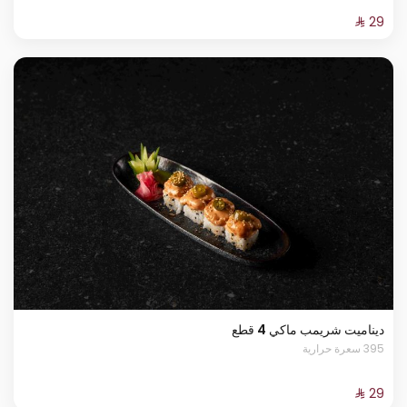
ديناميت شريمب ماكي 4 قطع
395 سعرة حرارية