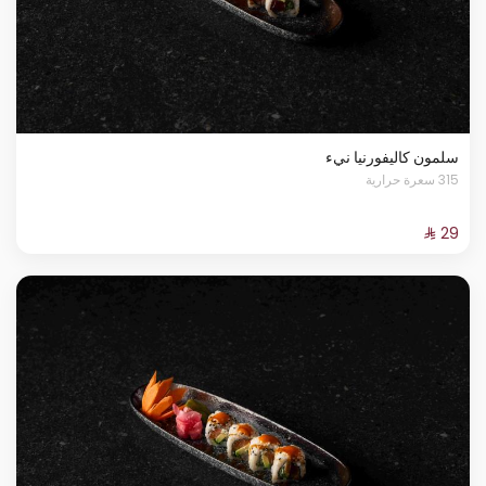
سلمون كاليفورنيا نيء
315 سعرة حرارية