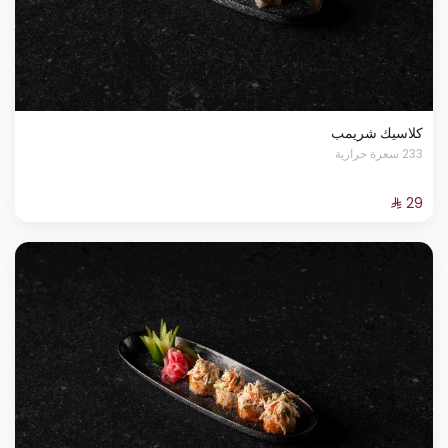
كلاسيك شريمب
233 سعرة حرارية