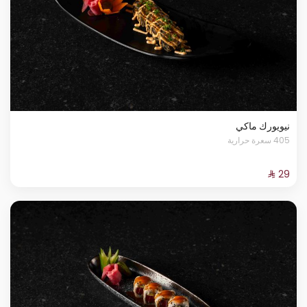
نيويورك ماكي
405 سعرة حرارية