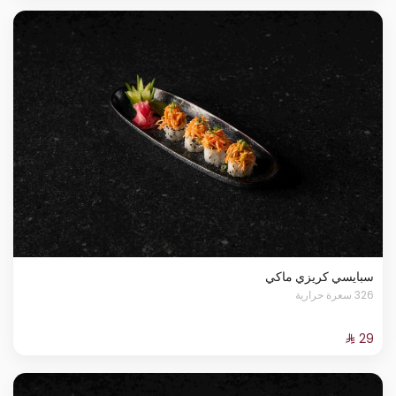
سبايسي كريزي ماكي
326 سعرة حرارية