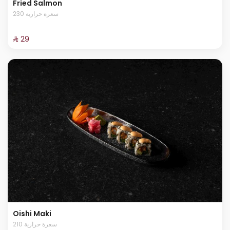
Fried Salmon
230 سعرة حرارية
⁨⁦‪‬ 29⁩
Oishi Maki
210 سعرة حرارية