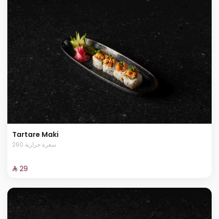
Tartare Maki
260 سعرة حرارية
⁨⁦‪‬ 29⁩