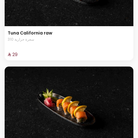
Tuna California raw
310 سعرة حرارية
⁨⁦‪‬ 29⁩