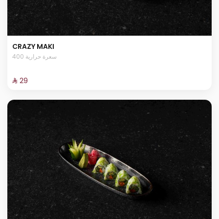
CRAZY MAKI
400 سعرة حرارية
⁨⁦‪‬ 29⁩