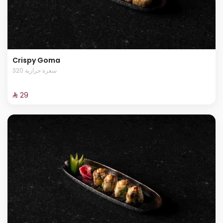
Crispy Goma
320 سعرة حرارية
⁨⁦‪‬ 29⁩