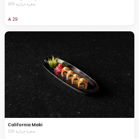
255 سعرة حرارية
⁨⁦‪‬ 29⁩
California Maki
225 سعرة حرارية