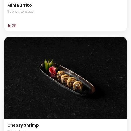
Mini Burrito
385 سعرة حرارية
⁨⁦‪‬ 29⁩
Chessy Shrimp