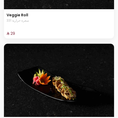
Veggie Roll
331 سعرة حرارية
⁨⁦‪‬ 29⁩