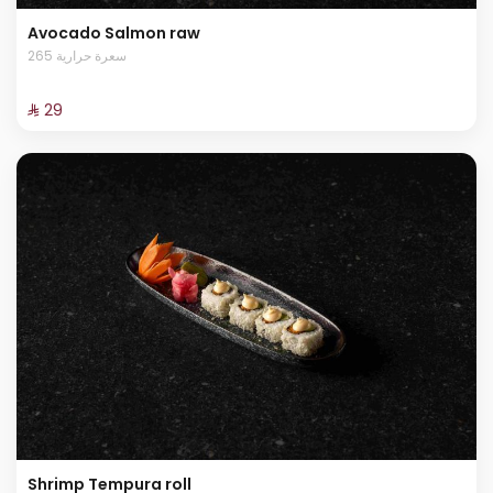
Avocado Salmon raw
265 سعرة حرارية
⁨⁦‪‬ 29⁩
Shrimp Tempura roll