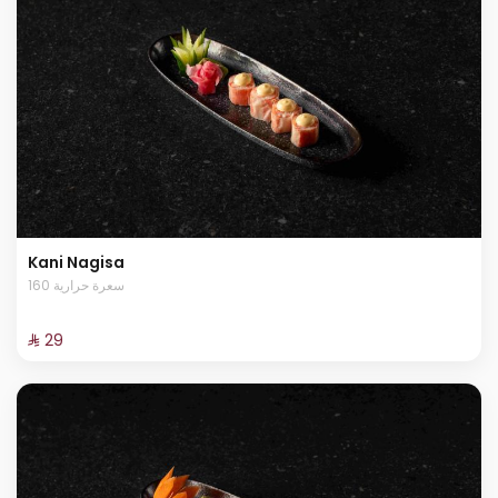
Kani Nagisa
160 سعرة حرارية
⁨⁦‪‬ 29⁩