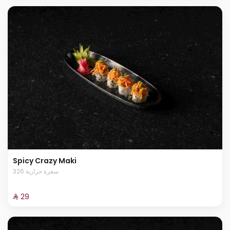
Spicy Crazy Maki
326 سعرة حرارية
⁨⁦‪‬ 29⁩