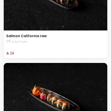
Salmon California raw
315 سعرة حرارية
⁨⁦‪‬ 29⁩