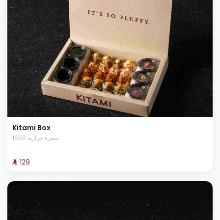
Kitami Box
1650 سعرة حرارية
⁨⁦‪‬ 129⁩