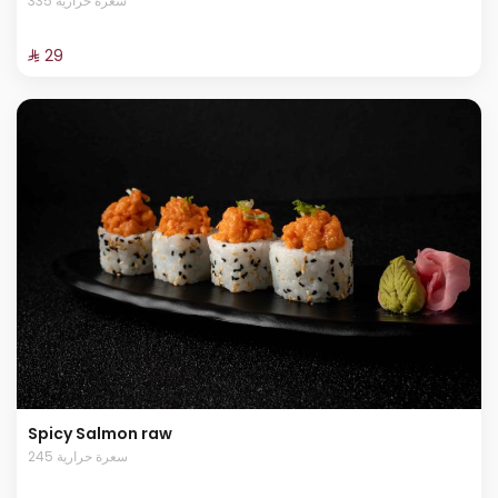
335 سعرة حرارية
⁨⁦‪‬ 29⁩
Spicy Salmon raw
245 سعرة حرارية