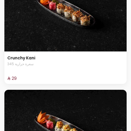
Crunchy Kani
345 سعرة حرارية
⁨⁦‪‬ 29⁩