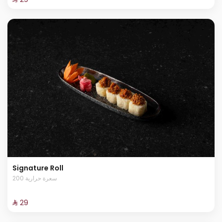
Signature Roll
200 سعرة حرارية
⁨⁦‪‬ 29⁩