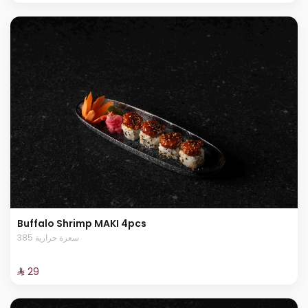
Buffalo Shrimp MAKI 4pcs
385 سعرة حرارية
⁨⁦‪‬ 29⁩