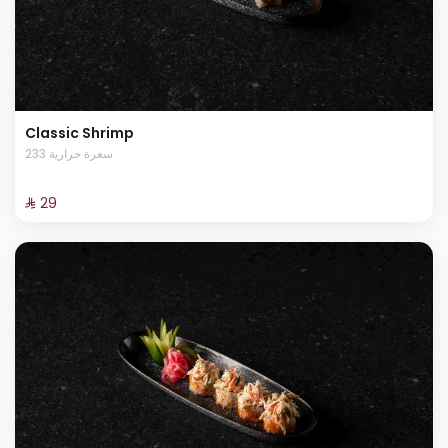
Classic Shrimp
233 سعرة حرارية
⁨⁦‪‬ 29⁩