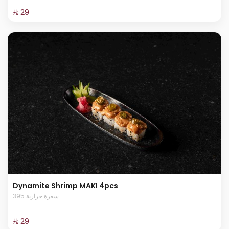
⁨⁦‪‬ 29⁩
Dynamite Shrimp MAKI 4pcs
395 سعرة حرارية
⁨⁦‪‬ 29⁩