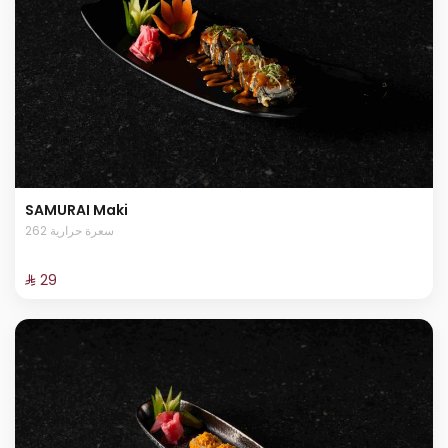
SAMURAI Maki
262 سعرة حرارية
⁨⁦‪‬ 29⁩