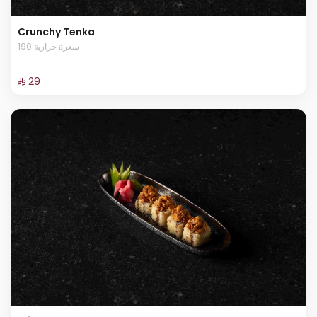
Crunchy Tenka
190 سعرة حرارية
⁨⁦‪‬ 29⁩