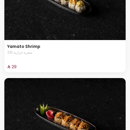
Yamato Shrimp
210 سعرة حرارية
⁨⁦‪‬ 29⁩