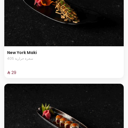
New York Maki
405 سعرة حرارية
⁨⁦‪‬ 29⁩