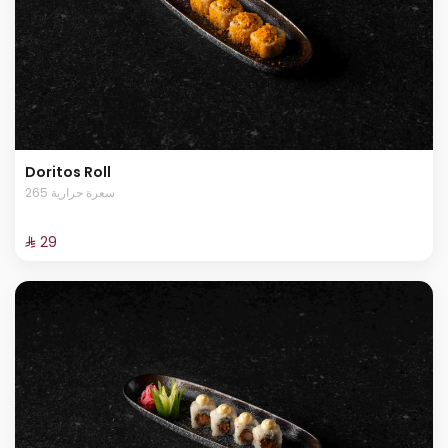
Doritos Roll
265 سعرة حرارية
⁨⁦‪‬ 29⁩