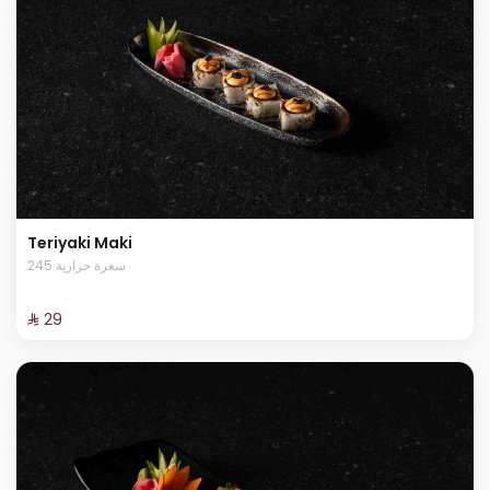
Teriyaki Maki
245 سعرة حرارية
⁨⁦‪‬ 29⁩