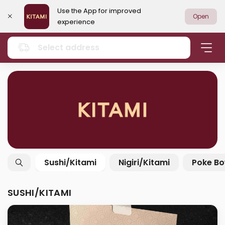
Use the App for improved
Open
experience
Select address
Sushi/Kitami
Nigiri/Kitami
Poke Bo
SUSHI/KITAMI