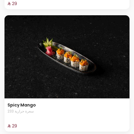
⁨⁦‪‬ 29⁩
Spicy Mango
233 سعرة حرارية
⁨⁦‪‬ 29⁩