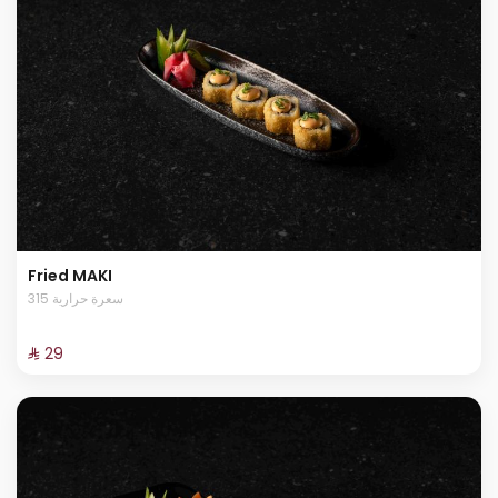
Fried MAKI
315 سعرة حرارية
⁨⁦‪‬ 29⁩