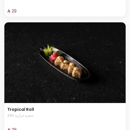
⁨⁦‪‬ 29⁩
Tropical Roll
240 سعرة حرارية
⁨⁦‪‬ 29⁩