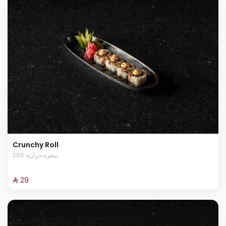
Crunchy Roll
265 سعرة حرارية
⁨⁦‪‬ 29⁩