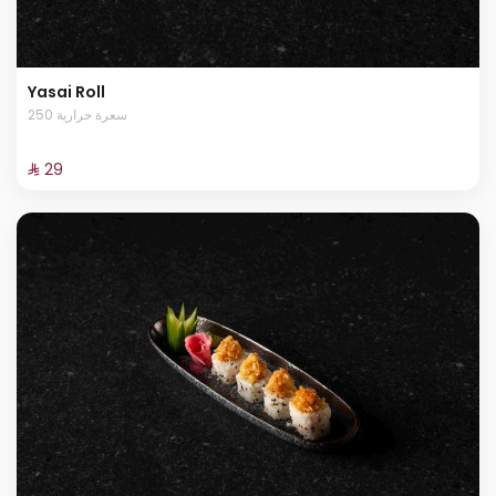
Yasai Roll
250 سعرة حرارية
⁨⁦‪‬ 29⁩