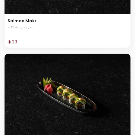
Salmon Maki
282 سعرة حرارية
⁨⁦‪‬ 29⁩