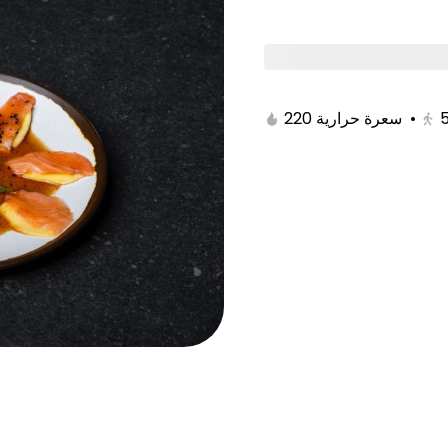
tami
Poke Bowl/Kitami
Noodles & Rice/Kitam
220 سعرة حرارية
•
yaki Maki
New York Maki