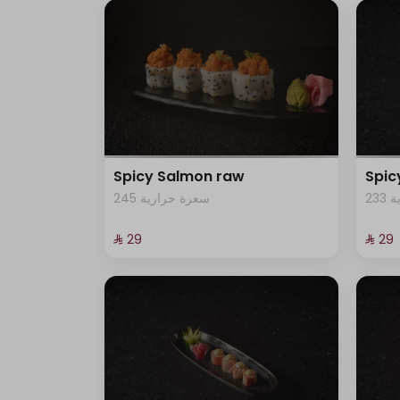
Spicy Salmon raw
Spi
23
245 سعرة حرارية
⁨⁦‪‬ 29⁩
⁨⁦‪‬ 29⁩