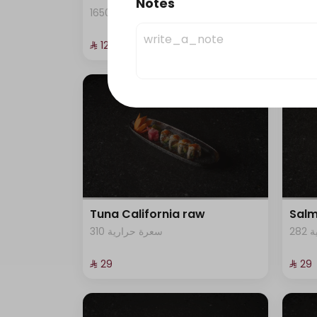
Notes
2
1650 سعرة حرارية
⁨⁦‪‬ 129⁩
⁨⁦‪‬ 29⁩
Tuna California raw
Salm
2
310 سعرة حرارية
⁨⁦‪‬ 29⁩
⁨⁦‪‬ 29⁩