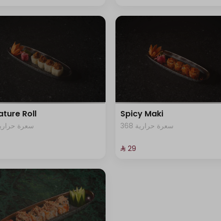
ature Roll
Spicy Maki
368 سعرة حرارية
00 سعرة حرارية
⁨⁦‪‬ 29⁩