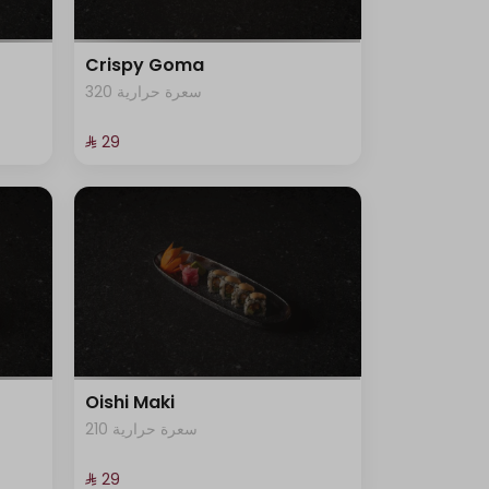
Crispy Goma
320 سعرة حرارية
⁨⁦‪‬ 29⁩
Oishi Maki
210 سعرة حرارية
⁨⁦‪‬ 29⁩