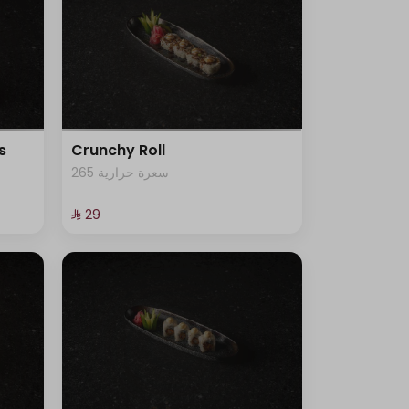
s
Crunchy Roll
265 سعرة حرارية
⁨⁦‪‬ 29⁩