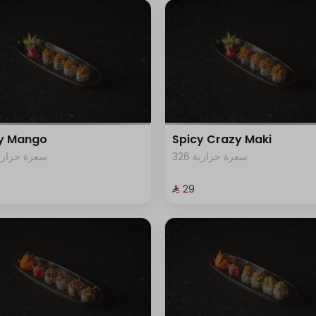
cy Mango
Spicy Crazy Maki
326 سعرة حرارية
3 سعرة حرارية
⁨⁦‪‬ 29⁩