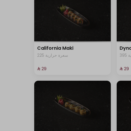
California Maki
Dyna
3
225 سعرة حرارية
⁨⁦‪‬ 29⁩
⁨⁦‪‬ 29⁩