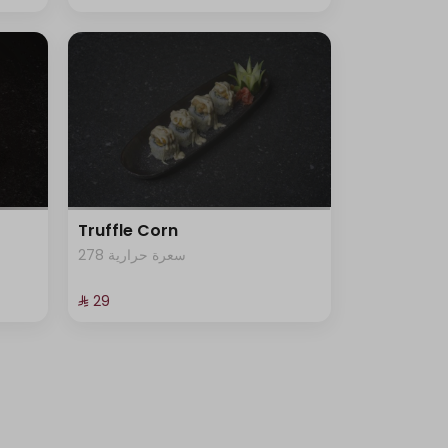
Truffle Corn
278 سعرة حرارية
⁨⁦‪‬ 29⁩