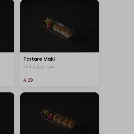
Tartare Maki
260 سعرة حرارية
⁨⁦‪‬ 29⁩