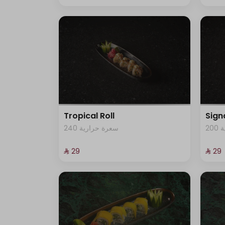
Tropical Roll
Sign
2
240 سعرة حرارية
⁨⁦‪‬ 29⁩
⁨⁦‪‬ 29⁩