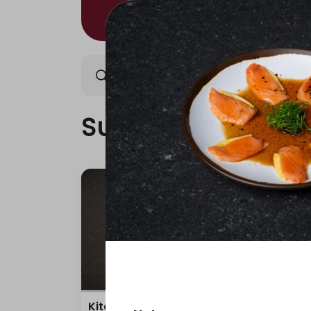
Sushi/Kitami
Nigiri/Ki
Sushi/Kitami
Kitami Box
Teri