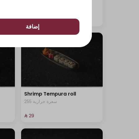
315 سعرة حرارية
⁨⁦‪‬ 29⁩
إضافة
Shrimp Tempura roll
255 سعرة حرارية
⁨⁦‪‬ 29⁩