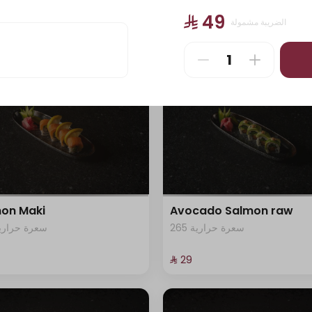
405 سعرة حرارية
45 سعرة حرارية
⁨⁦‪‬ 49⁩
الضريبة مشمولة
⁨⁦‪‬ 29⁩
on Maki
Avocado Salmon raw
265 سعرة حرارية
82 سعرة حرارية
⁨⁦‪‬ 29⁩