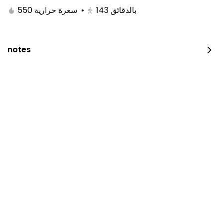
550 سعرة حرارية
•
143
بالدقائق
notes
Kitami Box
1650 سعرة حرارية
⁨⁦‪‬ 129⁩