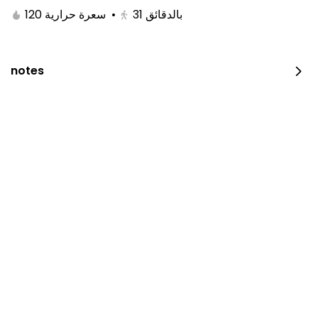
120 سعرة حرارية
•
31
بالدقائق
notes
Kitami Box
1650 سعرة حرارية
⁨⁦‪‬ 129⁩