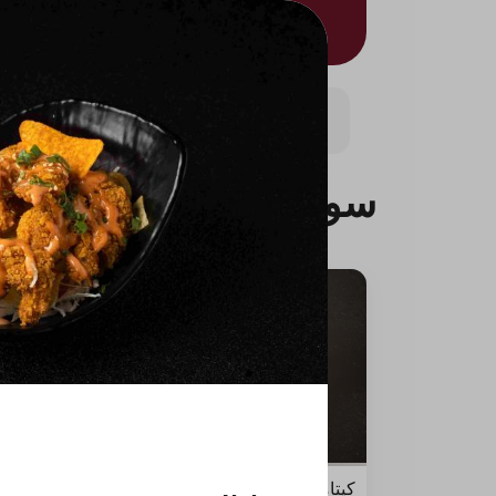
سوشي
نيجيري
بوك
سوشي
كيتامي بوكس
ترياكي