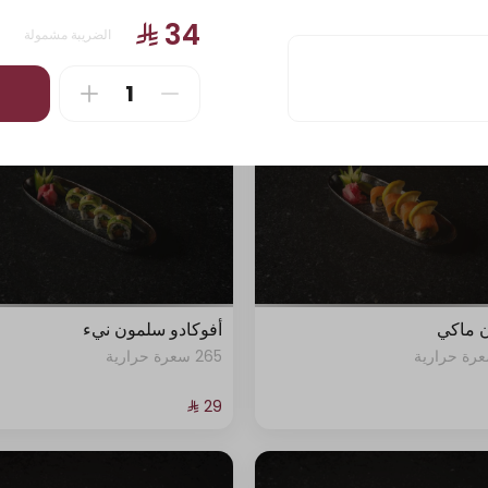
405 سعرة حرارية
الضريبة مشمولة
 ماكي
أفوكادو سلمون نيء
265 سعرة حرارية