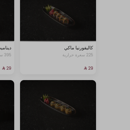
كاليفورنيا ماكي
ديناميت
225 سعرة حرارية
395 سعرة حرارية