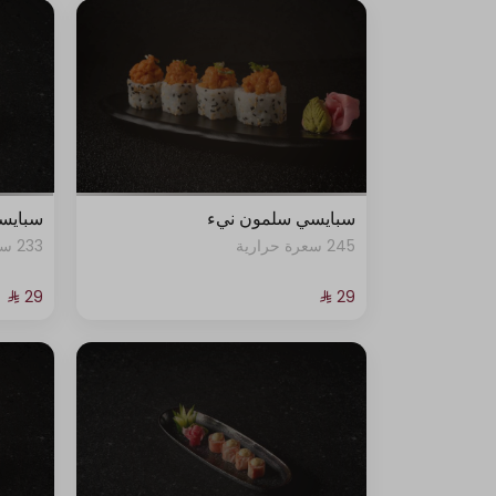
سبايسي سلمون نيء
سبايس
245 سعرة حرارية
233 سعرة حرارية