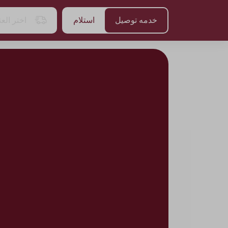
خدمه توصيل
استلام
اختر الع