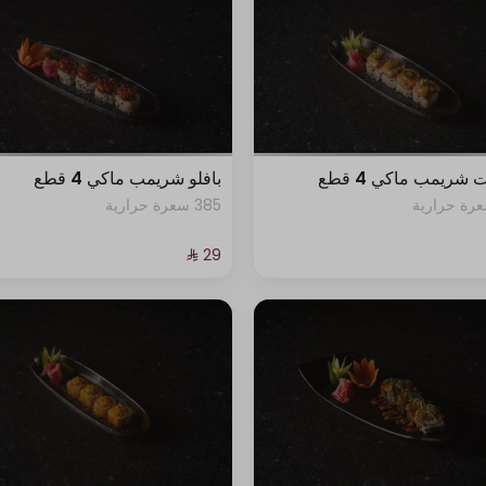
 شريمب ماكي 4 قطع
بافلو شريمب ماكي 4 قطع
385 سعرة حرارية