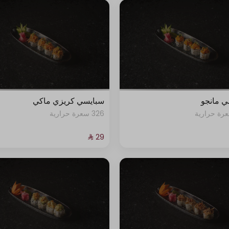
ي مانجو
سبايسي كريزي ماكي
326 سعرة حرارية