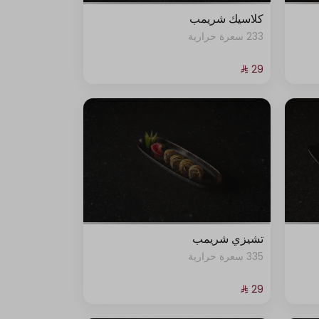
كلاسيك شريمب
233 سعرة حرارية
تشيزي شريمب
335 سعرة حرارية