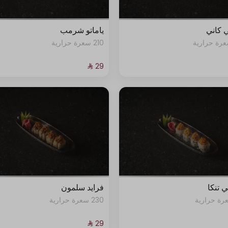
 كاني
ياماتو شرمب
210 سعرة حرارية
 تنكا
فرايد سلمون
230 سعرة حرارية