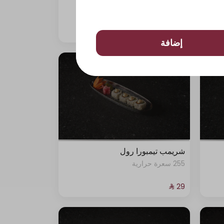
315 سعرة حرارية
إضافة
شريمب تيمبورا رول
255 سعرة حرارية