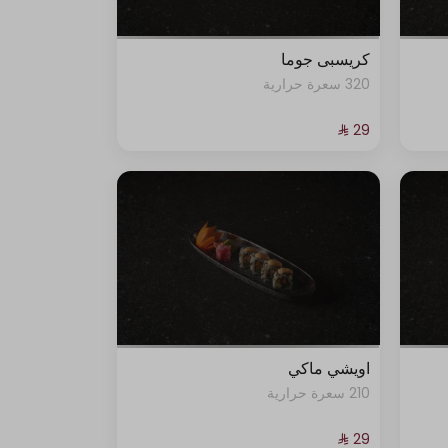
كريسبى جوما
320 سعرة حرارية
اويشي ماكي
210 سعرة حرارية