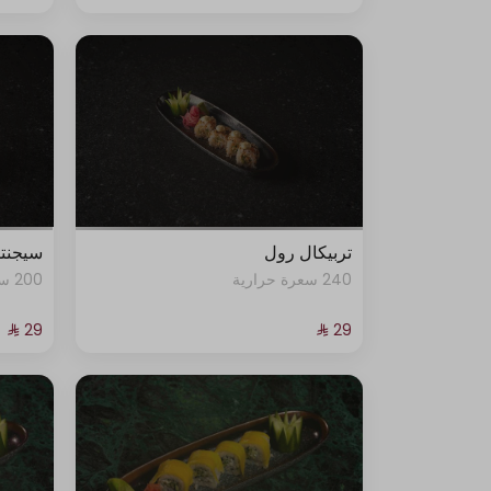
تربيكال رول
سيجنت
240 سعرة حرارية
200 سعرة حرارية