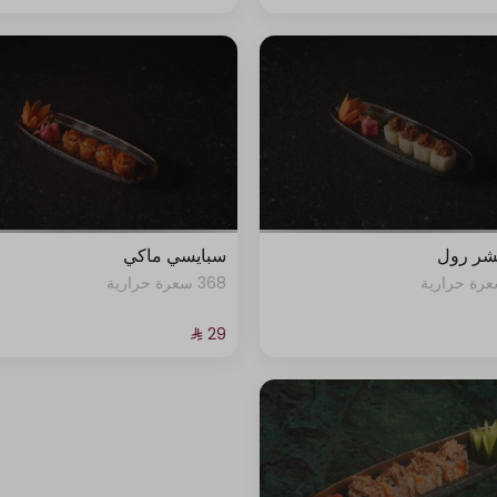
شر رول
سبايسي ماكي
368 سعرة حرارية