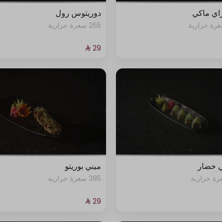
اي ماكي
دوريتوس رول
265 سعرة حرارية
 خضار
ميني بوريتو
385 سعرة حرارية