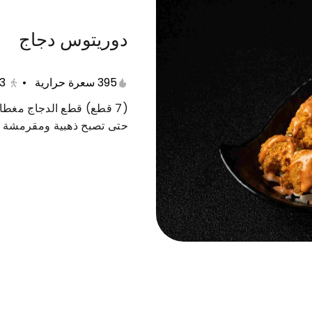
دوريتوس دجاج
ي
نودلز و أرز
فولكينو
أطباق جانبية
مشرو
395 سعرة حرارية
•
3
(7 قطع) قطع الدجاج مغطا
حتى تصبح ذهبية ومقرمشة ب
 ماكي
نيويورك ماكي