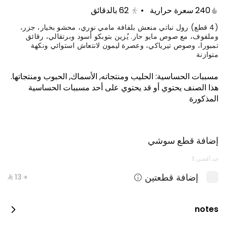
240 سعرة حرارية
•
62
بالدقائق
(4 قطع) رول نباتي منعش بلفافة مامي نوري، محشو بخيار، جزر،
وملفوف، مع صوص مايو حار. يُزين بتوبكو أسود وبرتقالي، رقائق
تمبورا، وصوص تيرياكي، وعصرة ليمون لانتعاش استوائي ونكهة
متوازنة
مسببات الحساسية
:
الحليب ومنتجاته, الأسماك, الحبوب ومنتجاتها
.
هذا الصنف يحتوي أو قد يحتوي على أحد مسببات الحساسية
المذكورة
كيتامي بوكس
إضافة قطع سوشي
1650 سعرة حرارية
حد أقصى 1
إضافة قطعتين
+ ⁨⁦‪‬ 13⁩
notes