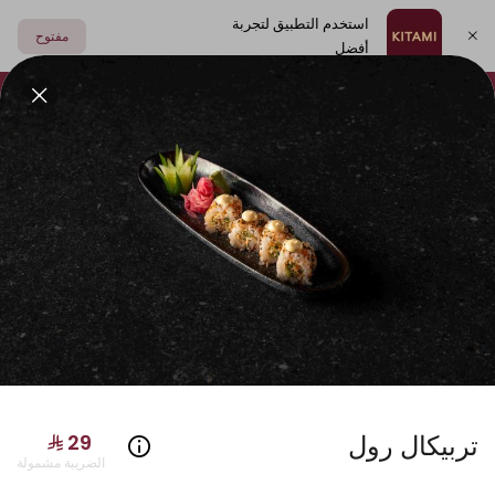
استخدم التطبيق لتجربة
مفتوح
أفضل
اختر العنوان
فولكينو
أطباق جانبية
مشروبات
الصوصات
سوشي
تربيكال رول
الضريبة مشمولة