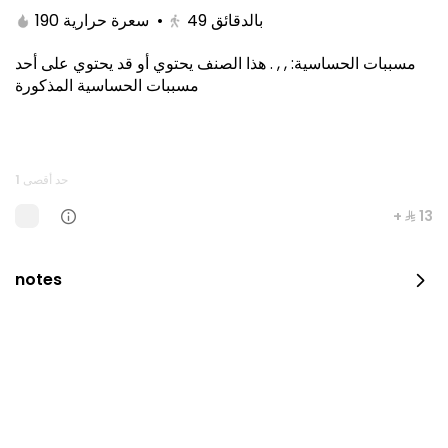
190 سعرة حرارية
•
49
بالدقائق
هذا الصنف يحتوي أو قد يحتوي على أحد
.
, ,
:
مسببات الحساسية
مسببات الحساسية المذكورة
حد أقصى 1
+ ⁨⁦‪‬ 13⁩
Kitami Box
notes
1650 سعرة حرارية
⁨⁦‪‬ 129⁩