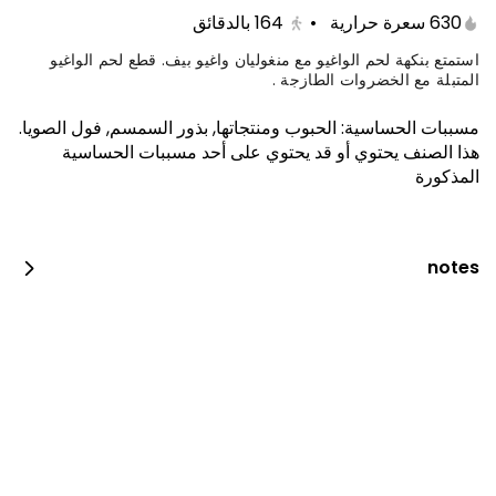
630 سعرة حرارية
•
164
بالدقائق
استمتع بنكهة لحم الواغيو مع منغوليان واغيو بيف. قطع لحم الواغيو
المتبلة مع الخضروات الطازجة .
مسببات الحساسية
:
الحبوب ومنتجاتها, بذور السمسم, فول الصويا
.
هذا الصنف يحتوي أو قد يحتوي على أحد مسببات الحساسية
المذكورة
notes
كيتامي بوكس
1650 سعرة حرارية