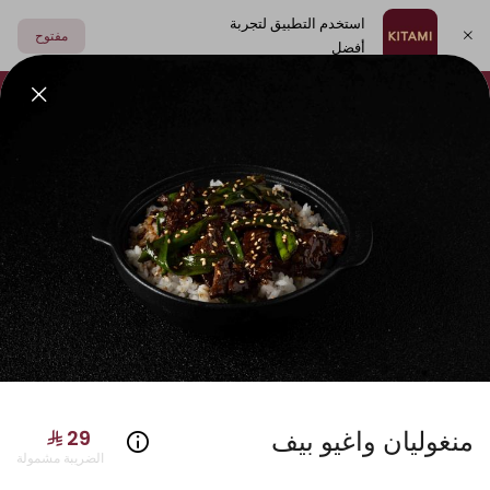
استخدم التطبيق لتجربة
مفتوح
أفضل
اختر العنوان
فولكينو
أطباق جانبية
مشروبات
الصوصات
سوشي
منغوليان واغيو بيف
الضريبة مشمولة