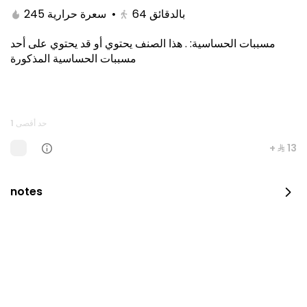
245 سعرة حرارية
•
64
بالدقائق
هذا الصنف يحتوي أو قد يحتوي على أحد
.
:
مسببات الحساسية
مسببات الحساسية المذكورة
حد أقصى 1
+ ⁨⁦‪‬ 13⁩
Kitami Box
notes
1650 سعرة حرارية
⁨⁦‪‬ 129⁩