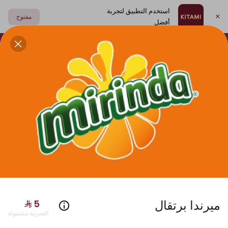
استخدم التطبيق لتجربة
مفتوح
أفضل
اختر العنوان
فولكينو
أطباق جانبية
مشروبات
الصوصات
سوشي
ميرندا برتقال
الضريبة مشمولة