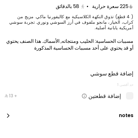
225 سعرة حرارية
•
58
بالدقائق
( 4 قطع) تذوق النكهة الكلاسيكية مع كاليفورنيا ماكي. مزيج من
كراب، الخيار، مانجو ملفوف في أرز السوشي ونوري. تجربة سوشي
أمريكية يابانية أصلية.
مسببات الحساسية
:
الحليب ومنتجاته, الأسماك
.
هذا الصنف يحتوي
أو قد يحتوي على أحد مسببات الحساسية المذكورة
إضافة قطع سوشي
كيتامي بوكس
حد أقصى 1
1650 سعرة حرارية
إضافة قطعتين
+ ⁨⁦‪‬ 13⁩
notes