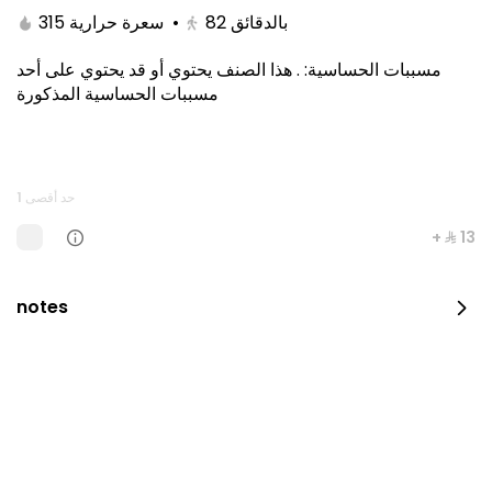
315 سعرة حرارية
•
82
بالدقائق
هذا الصنف يحتوي أو قد يحتوي على أحد
.
:
مسببات الحساسية
مسببات الحساسية المذكورة
حد أقصى 1
+ ⁨⁦‪‬ 13⁩
Kitami Box
notes
1650 سعرة حرارية
⁨⁦‪‬ 129⁩