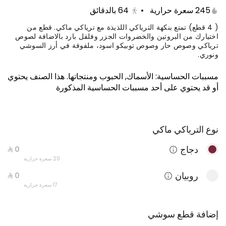
245 سعرة حرارية
•
64
بالدقائق
( 4 قطع) تمتع بنكهة الترياكي اللذيذة مع ترياكي ماكي. قطع من
اختيارك من البروتين والخضروات الجزر وفلفل بارد بالاضافة لصوص
ترياكي وصوص حار وصوص توبيكو اسود، ملفوفة في أرز السوشي
ونوري.
مسببات الحساسية
:
الأسماك, الحبوب ومنتجاتها
.
هذا الصنف يحتوي
أو قد يحتوي على أحد مسببات الحساسية المذكورة
نوع الترياكي ماكي
كيتامي بوكس
1650 سعرة حرارية
دجاج
20 سعرة حرارية
روبيان
17 سعرة حرارية
إضافة قطع سوشي