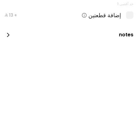
حد أقصى 1
إضافة قطعتين
+ ⁨⁦‪‬ 13⁩
notes
ترياكي ماكي
245 سعرة حرارية