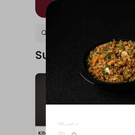
Sushi/Kitami
Nigiri/Ki
Sushi/Kitami
حد أقصى 100
Kitami Box
Teri