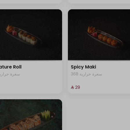
ature Roll
Spicy Maki
368 سعرة حرارية
00 سعرة حرارية
⁨⁦‪‬ 29⁩