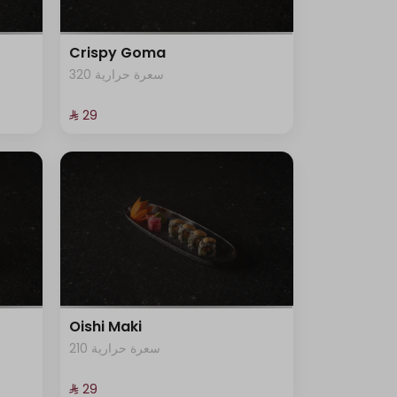
Crispy Goma
320 سعرة حرارية
⁨⁦‪‬ 29⁩
Oishi Maki
210 سعرة حرارية
⁨⁦‪‬ 29⁩