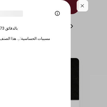
i
Volcano
Side Dishes/Kitami
Drinks/
173
بالدقائق
هذا الصنف 
.
,
:
مسببات الحساسية
Salmon California raw