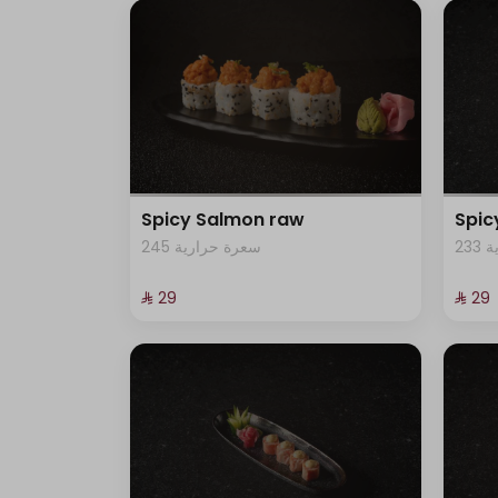
Spicy Salmon raw
Spi
23
245 سعرة حرارية
⁨⁦‪‬ 29⁩
⁨⁦‪‬ 29⁩