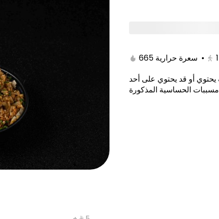
tami
Poke Bowl/Kitami
Noodles & Rice/Kitam
665 سعرة حرارية
•
يحتوي أو قد يحتوي على أحد
مسببات الحساسية المذكورة
yaki Maki
New York Maki
+ ⁨⁦‪‬ 5⁩