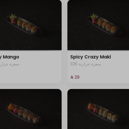
cy Mango
Spicy Crazy Maki
326 سعرة حرارية
3 سعرة حرارية
⁨⁦‪‬ 29⁩