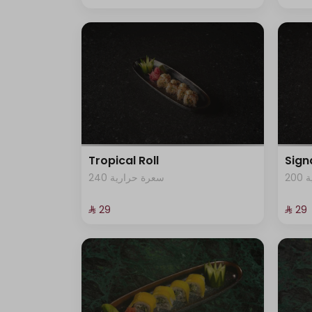
Tropical Roll
Sign
2
240 سعرة حرارية
⁨⁦‪‬ 29⁩
⁨⁦‪‬ 29⁩