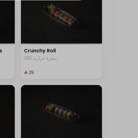
s
Crunchy Roll
265 سعرة حرارية
⁨⁦‪‬ 29⁩