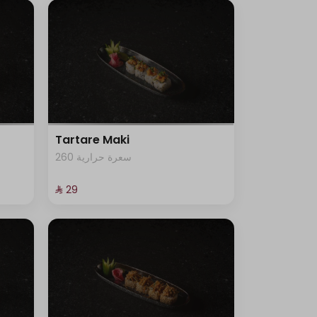
Tartare Maki
260 سعرة حرارية
⁨⁦‪‬ 29⁩