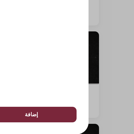
315 سعرة حرارية
⁨⁦‪‬ 29⁩
Shrimp Tempura roll
255 سعرة حرارية
⁨⁦‪‬ 29⁩
إضافة