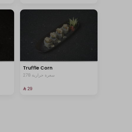
Truffle Corn
278 سعرة حرارية
⁨⁦‪‬ 29⁩