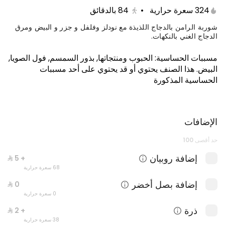
324 سعرة حرارية
•
84
بالدقائق
شوربة الرامن بالدجاج اللذيذة مع نودلز وفلفل و جزر و البيض ومرق
الدجاج الغني بالنكهات.
مسببات الحساسية
:
الحبوب ومنتجاتها, بذور السمسم, فول الصويا,
البيض
.
هذا الصنف يحتوي أو قد يحتوي على أحد مسببات
الحساسية المذكورة
الإضافات
كيتامي بوكس
حد أقصى 100
1650 سعرة حرارية
إضافة روبيان
+ ⁨⁦‪‬ 5⁩
68 سعرة حرارية
إضافة بصل أخضر
0 سعرة حرارية
ذرة
+ ⁨⁦‪‬ 2⁩
38 سعرة حرارية