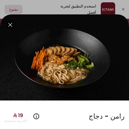
استخدم التطبيق لتجربة
مفتوح
أفضل
اختر العنوان
فولكينو
أطباق جانبية
مشروبات
الصوصات
سوشي
رامن - دجاج
الضريبة مشمولة