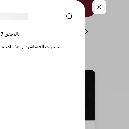
i
Volcano
Side Dishes/Kitami
Drinks/
77
بالدقائق
هذا الصنف 
.
,
:
مسببات الحساسية
Salmon California raw