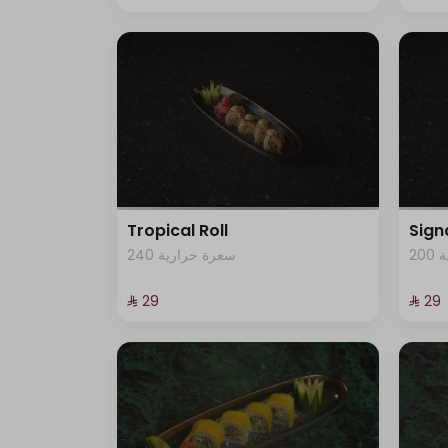
Tropical Roll
Sign
2
240 سعرة حرارية
⁨⁦‪‬ 29⁩
⁨⁦‪‬ 29⁩