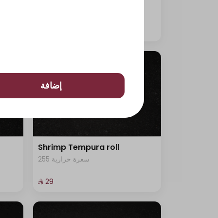
315 سعرة حرارية
⁨⁦‪‬ 29⁩
إضافة
Shrimp Tempura roll
255 سعرة حرارية
⁨⁦‪‬ 29⁩