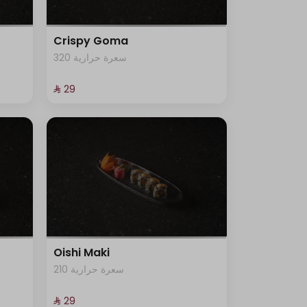
Crispy Goma
320 سعرة حرارية
⁨⁦‪‬ 29⁩
Oishi Maki
210 سعرة حرارية
⁨⁦‪‬ 29⁩