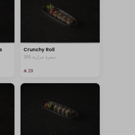
s
Crunchy Roll
265 سعرة حرارية
⁨⁦‪‬ 29⁩