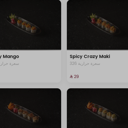
cy Mango
Spicy Crazy Maki
326 سعرة حرارية
3 سعرة حرارية
⁨⁦‪‬ 29⁩