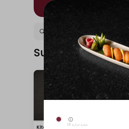
Sushi/Kitami
Nigiri/Ki
Sushi/Kitami
28 سعرة حرارية
Kitami Box
Teri