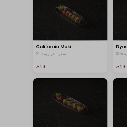
California Maki
Dyna
3
225 سعرة حرارية
⁨⁦‪‬ 29⁩
⁨⁦‪‬ 29⁩