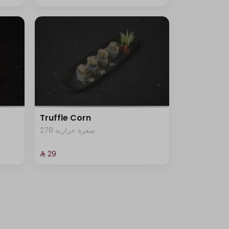
Truffle Corn
278 سعرة حرارية
⁨⁦‪‬ 29⁩