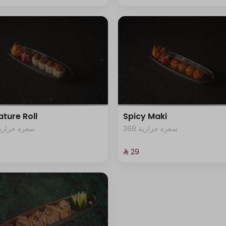
ature Roll
Spicy Maki
368 سعرة حرارية
00 سعرة حرارية
⁨⁦‪‬ 29⁩