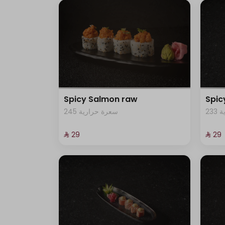
Spicy Salmon raw
Spi
23
245 سعرة حرارية
⁨⁦‪‬ 29⁩
⁨⁦‪‬ 29⁩