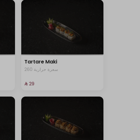
Tartare Maki
260 سعرة حرارية
⁨⁦‪‬ 29⁩