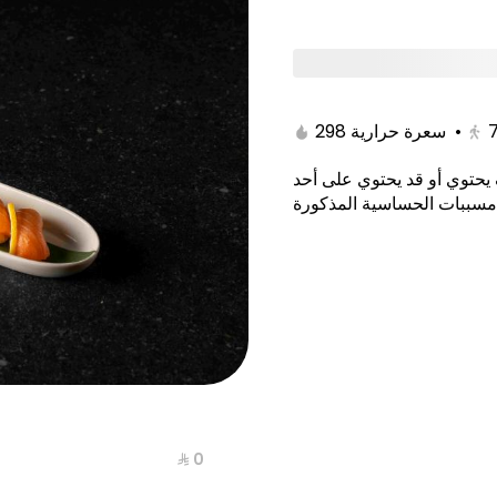
tami
Poke Bowl/Kitami
Noodles & Rice/Kitam
298 سعرة حرارية
•
يحتوي أو قد يحتوي على أحد
مسببات الحساسية المذكورة
⁨⁦‪‬ 0⁩
yaki Maki
New York Maki