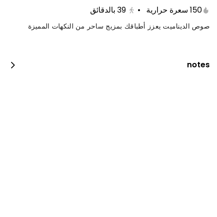
150 سعرة حرارية
•
39
بالدقائق
صوص الديناميت يعزز أطباقك بمزيج ساحر من النكهات المميزة
notes
كيتامي بوكس
1650 سعرة حرارية