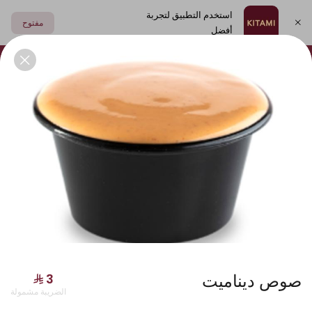
استخدم التطبيق لتجربة
مفتوح
أفضل
اختر العنوان
فولكينو
أطباق جانبية
مشروبات
الصوصات
سوشي
صوص ديناميت
الضريبة مشمولة