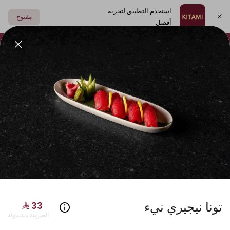
استخدم التطبيق لتجربة
مفتوح
أفضل
اختر العنوان
فولكينو
أطباق جانبية
مشروبات
الصوصات
سوشي
تونا نيجيري نيء
الضريبة مشمولة