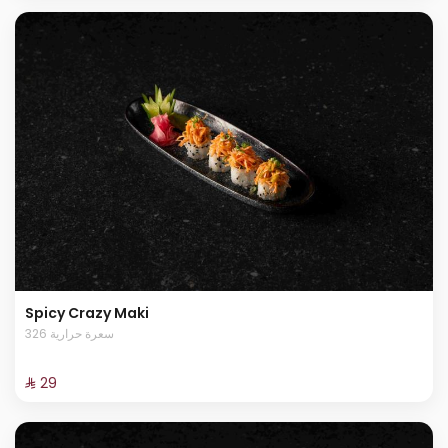
Spicy Crazy Maki
326 سعرة حرارية
⁨⁦‪‬ 29⁩