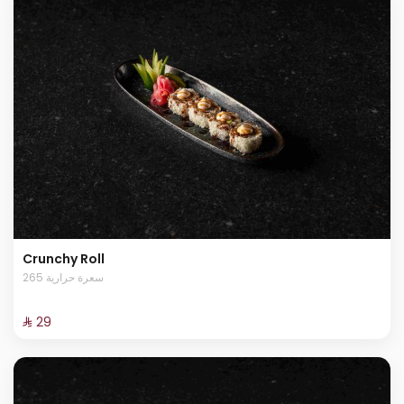
Crunchy Roll
265 سعرة حرارية
⁨⁦‪‬ 29⁩