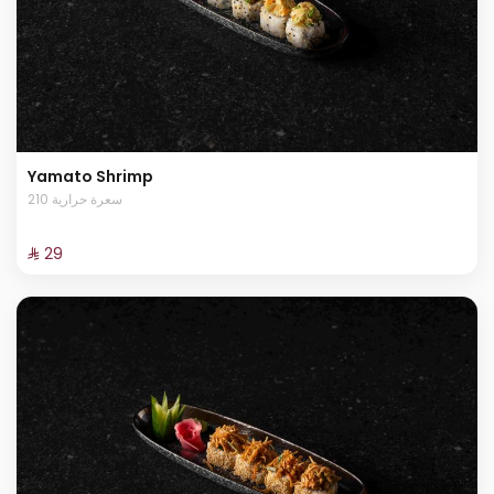
Yamato Shrimp
210 سعرة حرارية
⁨⁦‪‬ 29⁩