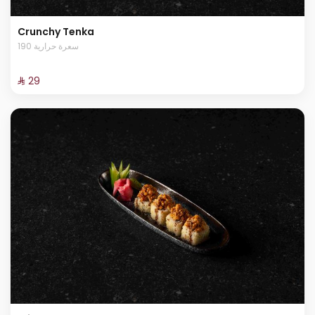
Crunchy Tenka
190 سعرة حرارية
⁨⁦‪‬ 29⁩