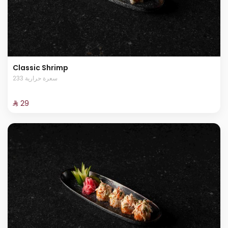
Classic Shrimp
233 سعرة حرارية
⁨⁦‪‬ 29⁩