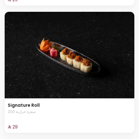
Signature Roll
200 سعرة حرارية
⁨⁦‪‬ 29⁩