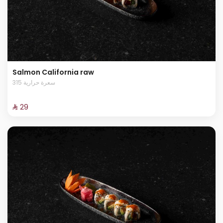
Salmon California raw
315 سعرة حرارية
⁨⁦‪‬ 29⁩