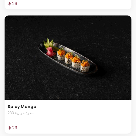
⁨⁦‪‬ 29⁩
Spicy Mango
233 سعرة حرارية
⁨⁦‪‬ 29⁩