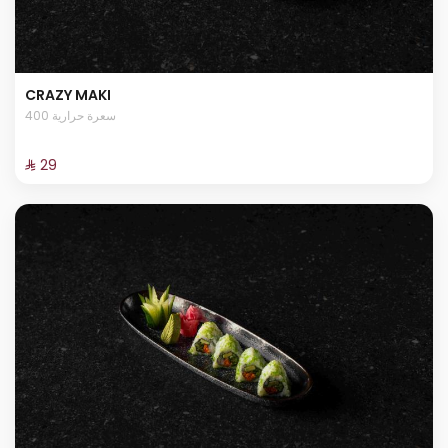
CRAZY MAKI
400 سعرة حرارية
⁨⁦‪‬ 29⁩