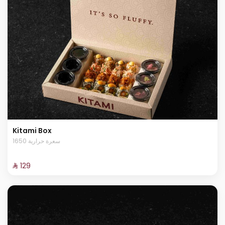
Kitami Box
1650 سعرة حرارية
⁨⁦‪‬ 129⁩