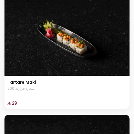
Tartare Maki
260 سعرة حرارية
⁨⁦‪‬ 29⁩