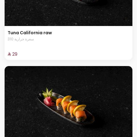
Tuna California raw
310 سعرة حرارية
⁨⁦‪‬ 29⁩