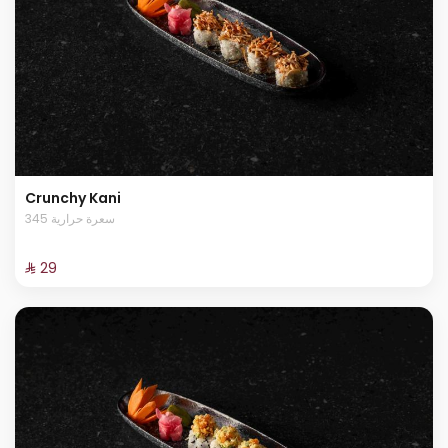
Crunchy Kani
345 سعرة حرارية
⁨⁦‪‬ 29⁩