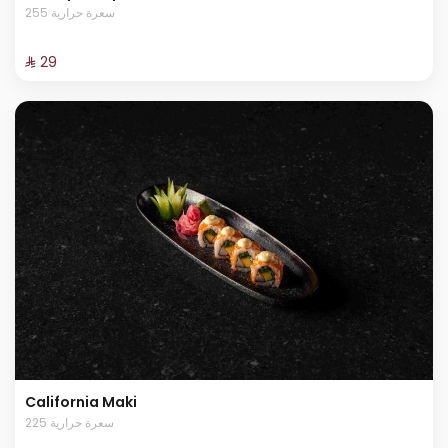
255 سعرة حرارية
⁨⁦‪‬ 29⁩
California Maki
225 سعرة حرارية