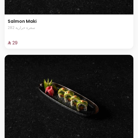
Salmon Maki
282 سعرة حرارية
⁨⁦‪‬ 29⁩