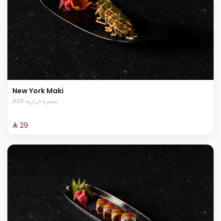
New York Maki
405 سعرة حرارية
⁨⁦‪‬ 29⁩