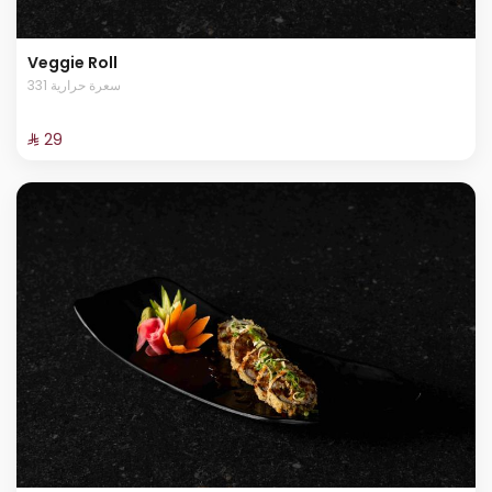
Veggie Roll
331 سعرة حرارية
⁨⁦‪‬ 29⁩