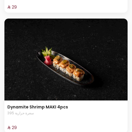
⁨⁦‪‬ 29⁩
Dynamite Shrimp MAKI 4pcs
395 سعرة حرارية
⁨⁦‪‬ 29⁩