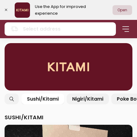
Use the App for improved
Open
experience
Select address
Sushi/Kitami
Nigiri/Kitami
Poke Bo
SUSHI/KITAMI