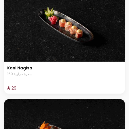
Kani Nagisa
160 سعرة حرارية
⁨⁦‪‬ 29⁩