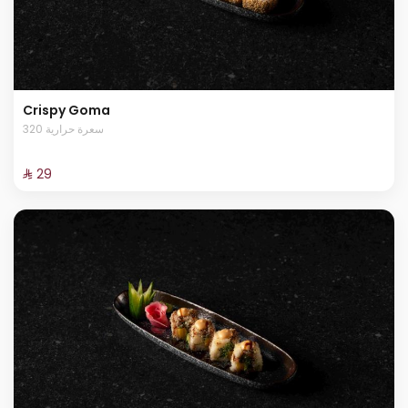
Crispy Goma
320 سعرة حرارية
⁨⁦‪‬ 29⁩