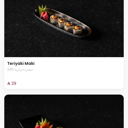
Teriyaki Maki
245 سعرة حرارية
⁨⁦‪‬ 29⁩