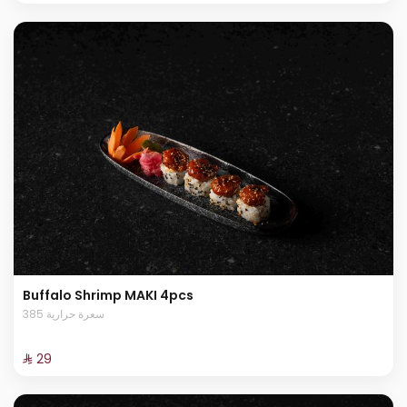
Buffalo Shrimp MAKI 4pcs
385 سعرة حرارية
⁨⁦‪‬ 29⁩