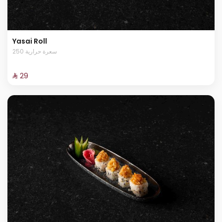
Yasai Roll
250 سعرة حرارية
⁨⁦‪‬ 29⁩