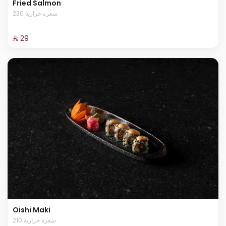
Fried Salmon
230 سعرة حرارية
⁨⁦‪‬ 29⁩
Oishi Maki
210 سعرة حرارية