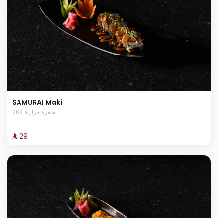
SAMURAI Maki
262 سعرة حرارية
⁨⁦‪‬ 29⁩