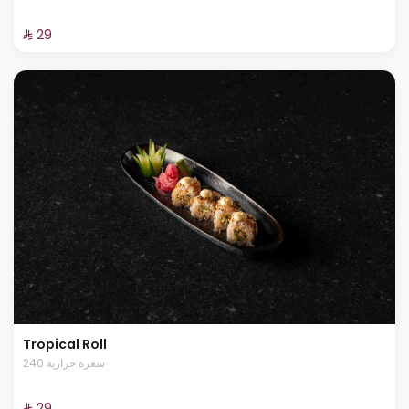
⁨⁦‪‬ 29⁩
Tropical Roll
240 سعرة حرارية
⁨⁦‪‬ 29⁩