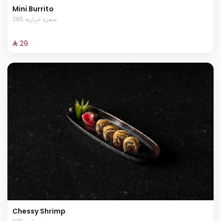
Mini Burrito
385 سعرة حرارية
⁨⁦‪‬ 29⁩
Chessy Shrimp