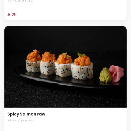
335 سعرة حرارية
⁨⁦‪‬ 29⁩
Spicy Salmon raw
245 سعرة حرارية