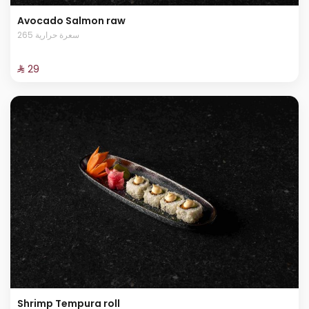
Avocado Salmon raw
265 سعرة حرارية
⁨⁦‪‬ 29⁩
Shrimp Tempura roll