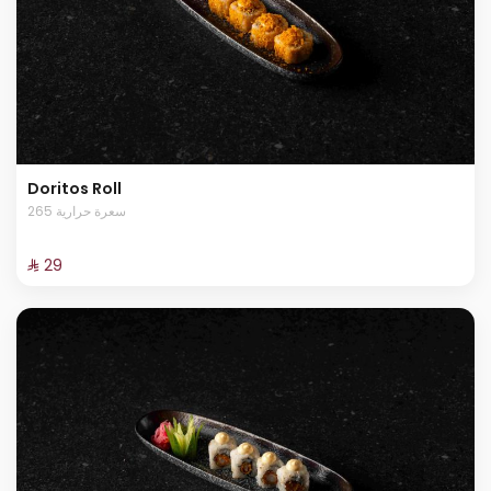
Doritos Roll
265 سعرة حرارية
⁨⁦‪‬ 29⁩