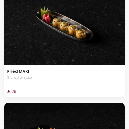
Fried MAKI
315 سعرة حرارية
⁨⁦‪‬ 29⁩