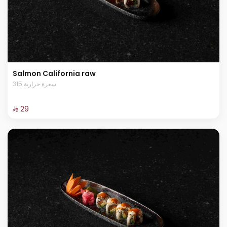
Salmon California raw
315 سعرة حرارية
⁨⁦‪‬ 29⁩