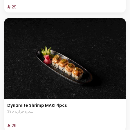
⁨⁦‪‬ 29⁩
Dynamite Shrimp MAKI 4pcs
395 سعرة حرارية
⁨⁦‪‬ 29⁩