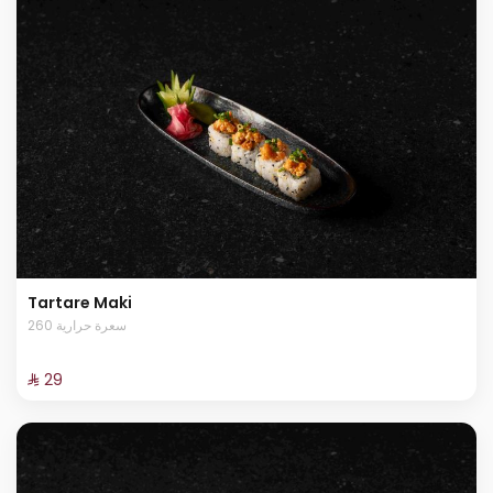
Tartare Maki
260 سعرة حرارية
⁨⁦‪‬ 29⁩