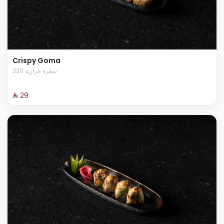
Crispy Goma
320 سعرة حرارية
⁨⁦‪‬ 29⁩