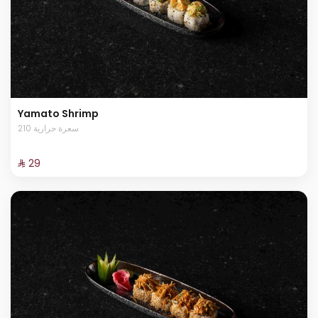
Yamato Shrimp
210 سعرة حرارية
⁨⁦‪‬ 29⁩