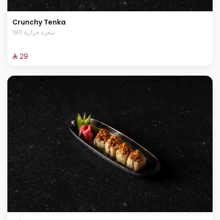
Crunchy Tenka
190 سعرة حرارية
⁨⁦‪‬ 29⁩