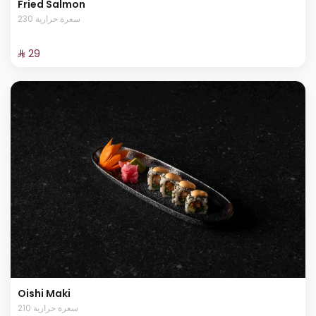
Fried Salmon
230 سعرة حرارية
⁨⁦‪‬ 29⁩
Oishi Maki
210 سعرة حرارية