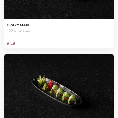
CRAZY MAKI
400 سعرة حرارية
⁨⁦‪‬ 29⁩