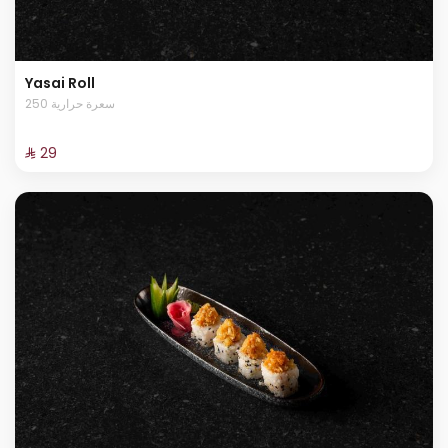
Yasai Roll
250 سعرة حرارية
⁨⁦‪‬ 29⁩