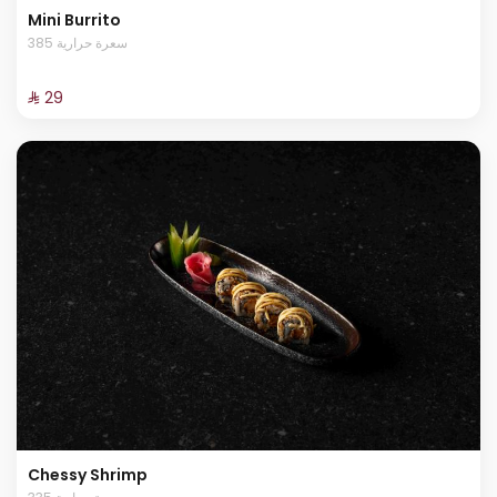
Mini Burrito
385 سعرة حرارية
⁨⁦‪‬ 29⁩
Chessy Shrimp