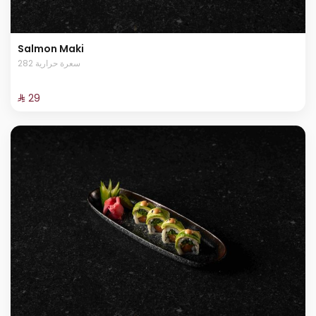
Salmon Maki
282 سعرة حرارية
⁨⁦‪‬ 29⁩