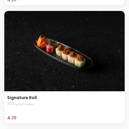
Signature Roll
200 سعرة حرارية
⁨⁦‪‬ 29⁩