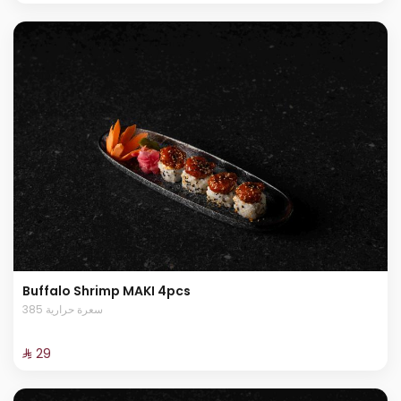
Buffalo Shrimp MAKI 4pcs
385 سعرة حرارية
⁨⁦‪‬ 29⁩