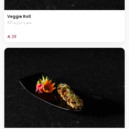
Veggie Roll
331 سعرة حرارية
⁨⁦‪‬ 29⁩