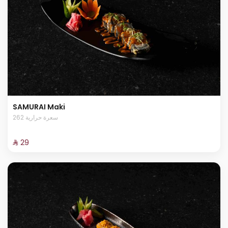
SAMURAI Maki
262 سعرة حرارية
⁨⁦‪‬ 29⁩