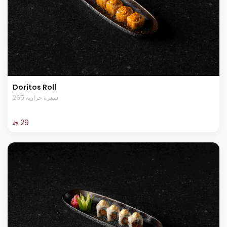
Doritos Roll
265 سعرة حرارية
⁨⁦‪‬ 29⁩