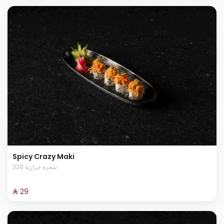
Spicy Crazy Maki
326 سعرة حرارية
⁨⁦‪‬ 29⁩