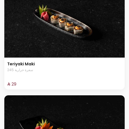
Teriyaki Maki
245 سعرة حرارية
⁨⁦‪‬ 29⁩