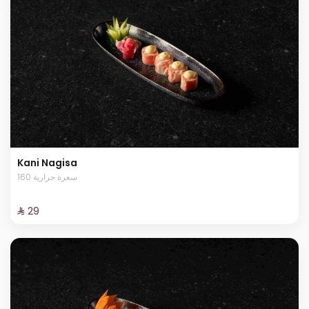
Kani Nagisa
160 سعرة حرارية
⁨⁦‪‬ 29⁩