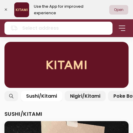
Use the App for improved
Open
experience
Select address
Sushi/Kitami
Nigiri/Kitami
Poke Bo
SUSHI/KITAMI