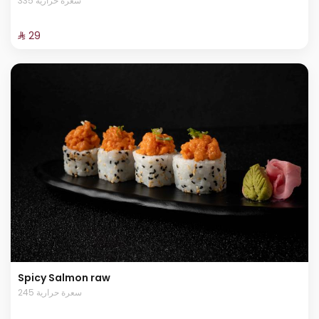
335 سعرة حرارية
⁨⁦‪‬ 29⁩
Spicy Salmon raw
245 سعرة حرارية