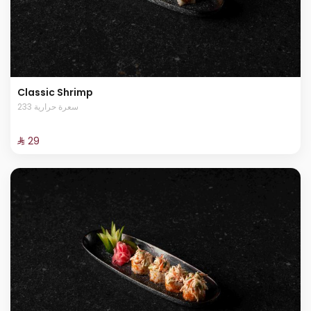
Classic Shrimp
233 سعرة حرارية
⁨⁦‪‬ 29⁩