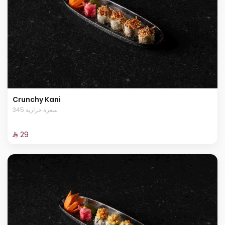
Crunchy Kani
345 سعرة حرارية
⁨⁦‪‬ 29⁩