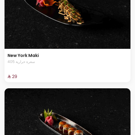
New York Maki
405 سعرة حرارية
⁨⁦‪‬ 29⁩