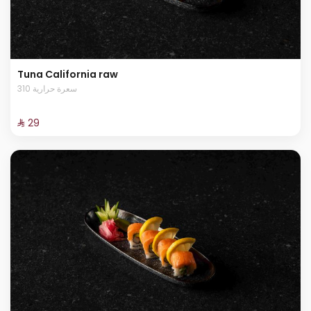
Tuna California raw
310 سعرة حرارية
⁨⁦‪‬ 29⁩