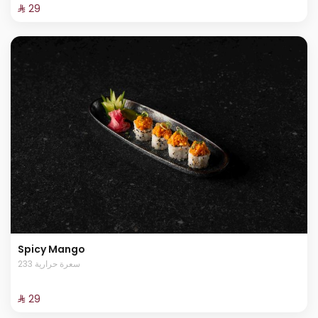
⁨⁦‪‬ 29⁩
Spicy Mango
233 سعرة حرارية
⁨⁦‪‬ 29⁩