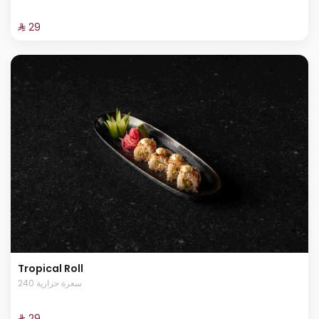
⁨⁦‪‬ 29⁩
Tropical Roll
240 سعرة حرارية
⁨⁦‪‬ 29⁩