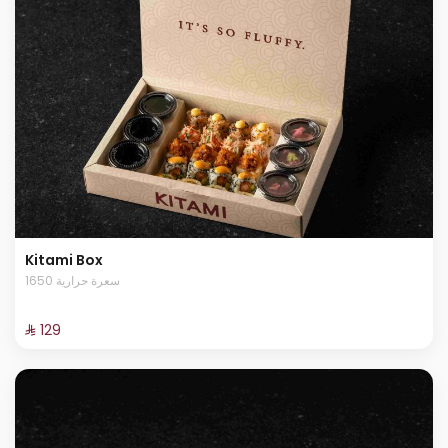
Kitami Box
1650 سعرة حرارية
⁨⁦‪‬ 129⁩