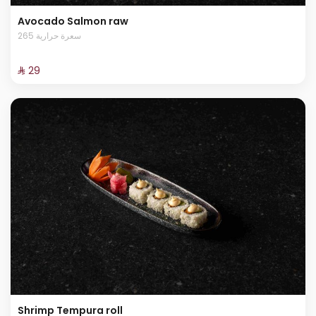
Avocado Salmon raw
265 سعرة حرارية
⁨⁦‪‬ 29⁩
Shrimp Tempura roll