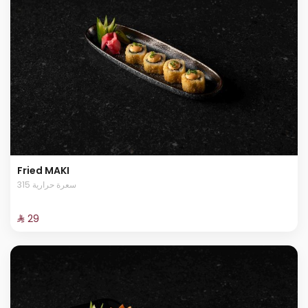
Fried MAKI
315 سعرة حرارية
⁨⁦‪‬ 29⁩