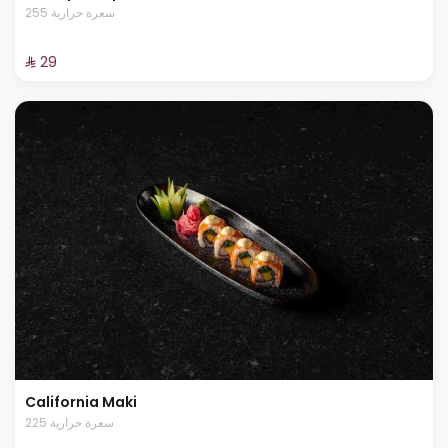
255 سعرة حرارية
⁨⁦‪‬ 29⁩
California Maki
225 سعرة حرارية