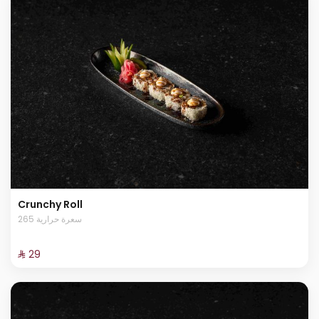
Crunchy Roll
265 سعرة حرارية
⁨⁦‪‬ 29⁩