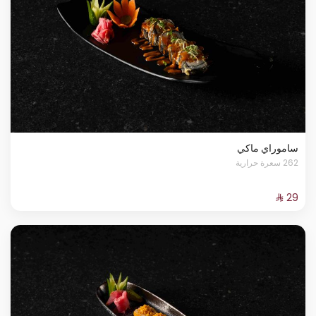
ساموراي ماكي
262 سعرة حرارية