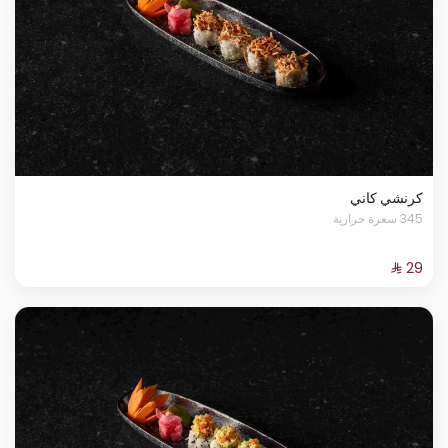
كرنشي كاني
345 سعرة حرارية