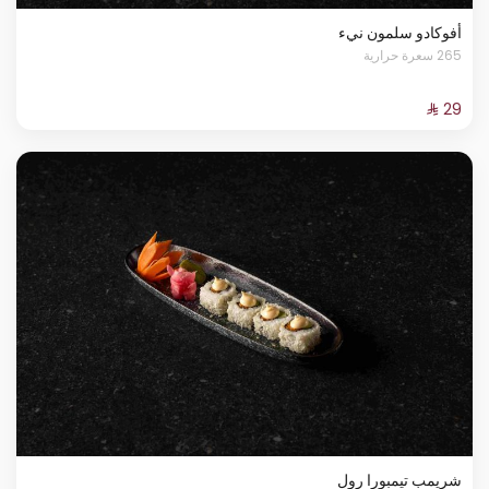
أفوكادو سلمون نيء
265 سعرة حرارية
شريمب تيمبورا رول