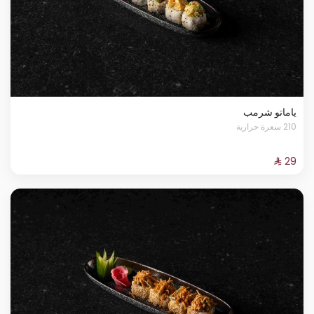
ياماتو شرمب
210 سعرة حرارية