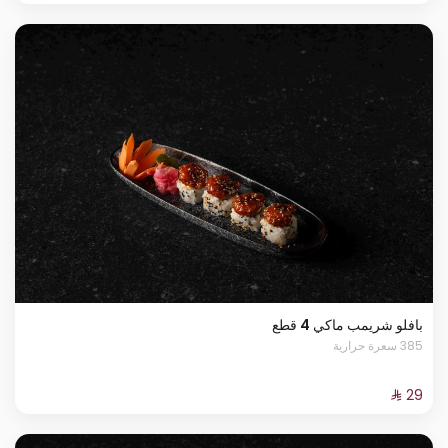
بافلو شريمب ماكي 4 قطع
385 سعرة حرارية