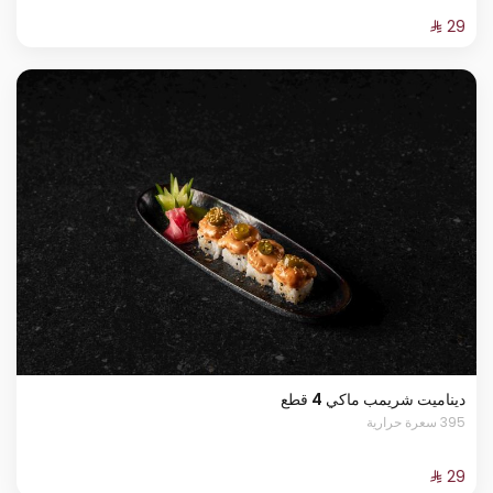
ديناميت شريمب ماكي 4 قطع
395 سعرة حرارية