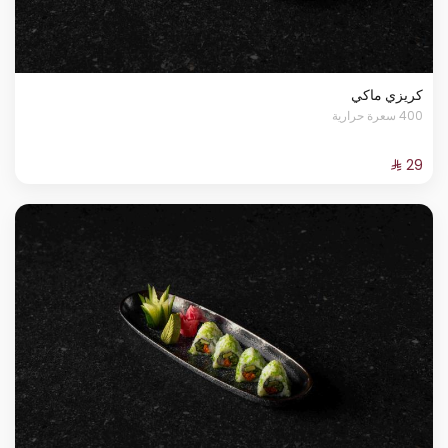
كريزي ماكي
400 سعرة حرارية