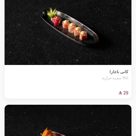
كانى ناجازا
160 سعرة حرارية