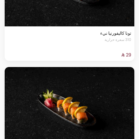
تونا كاليفورنيا نيء
310 سعرة حرارية