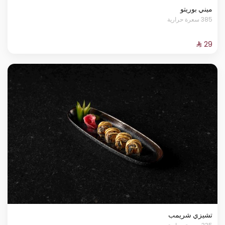
ميني بوريتو
385 سعرة حرارية
تشيزي شريمب