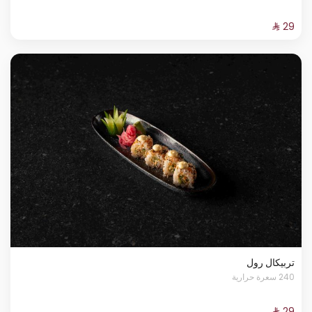
تربيكال رول
240 سعرة حرارية