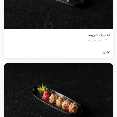
كلاسيك شريمب
233 سعرة حرارية