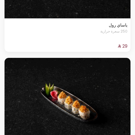
ياساي رول
250 سعرة حرارية