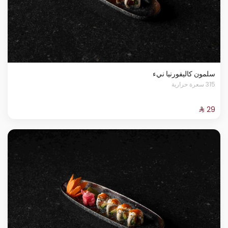
سلمون كاليفورنيا نيء
315 سعرة حرارية