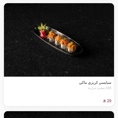
سبايسي كريزي ماكي
326 سعرة حرارية