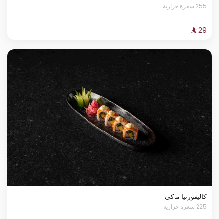
255 سعرة حرارية
كاليفورنيا ماكي
225 سعرة حرارية