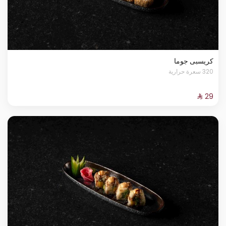
كريسبى جوما
320 سعرة حرارية