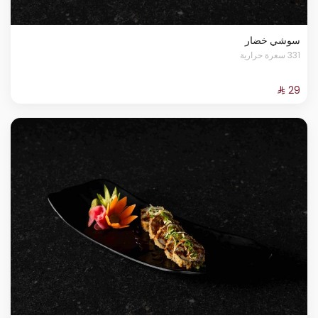
سوشي خضار
331 سعرة حرارية