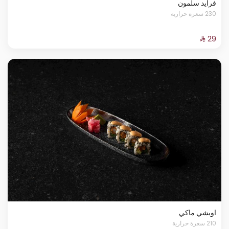
فرايد سلمون
230 سعرة حرارية
اويشي ماكي
210 سعرة حرارية