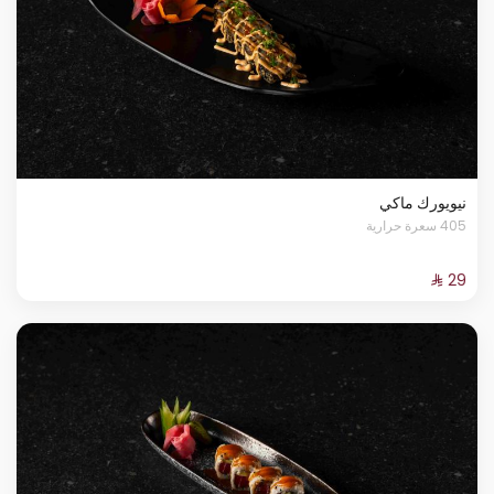
نيويورك ماكي
405 سعرة حرارية