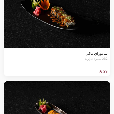
ساموراي ماكي
262 سعرة حرارية