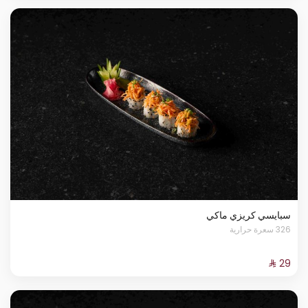
سبايسي كريزي ماكي
326 سعرة حرارية