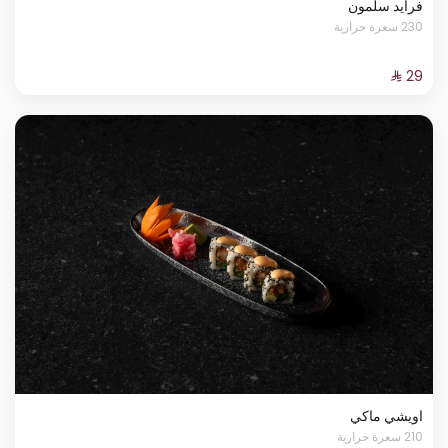
فرايد سلمون
230 سعرة حرارية
اويشي ماكي
210 سعرة حرارية