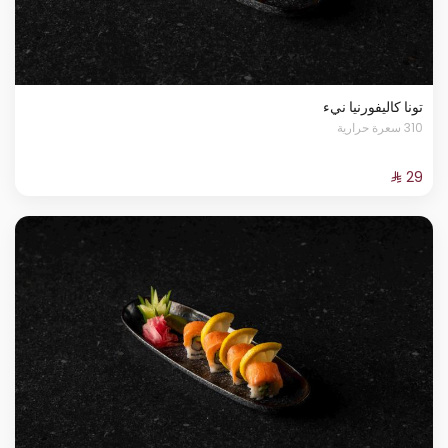
تونا كاليفورنيا نيء
310 سعرة حرارية