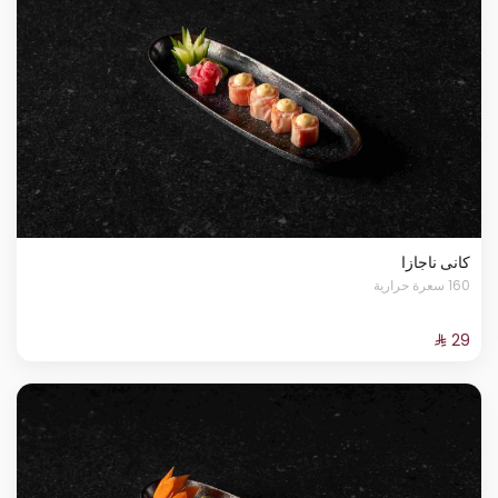
كانى ناجازا
160 سعرة حرارية