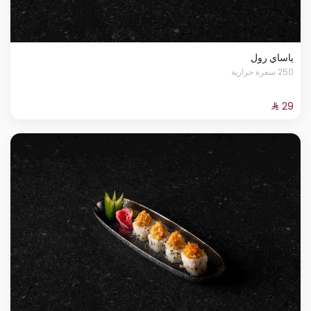
ياساي رول
250 سعرة حرارية