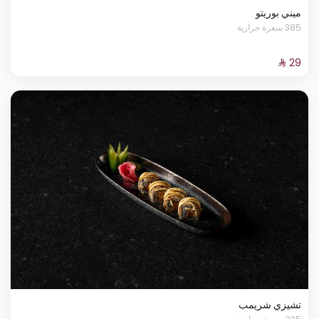
ميني بوريتو
385 سعرة حرارية
تشيزي شريمب