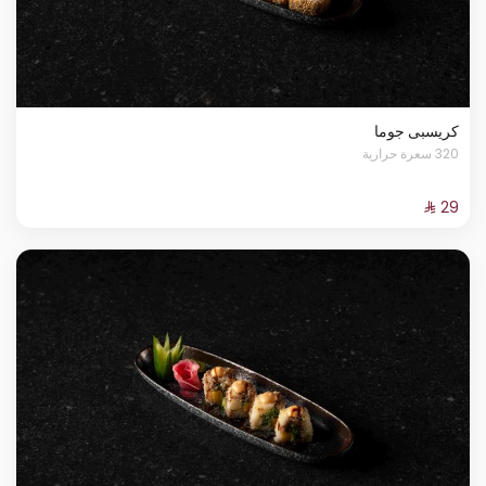
كريسبى جوما
320 سعرة حرارية