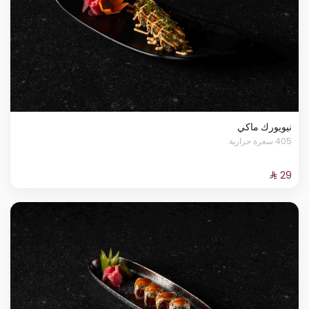
نيويورك ماكي
405 سعرة حرارية