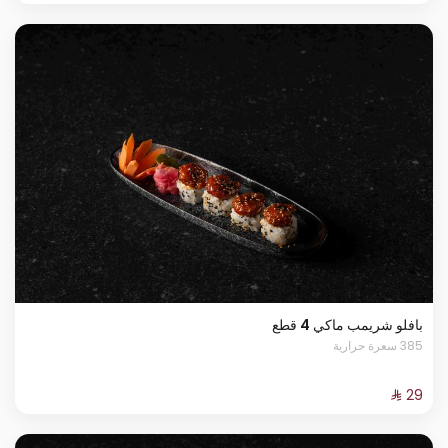
بافلو شريمب ماكي 4 قطع
385 سعرة حرارية