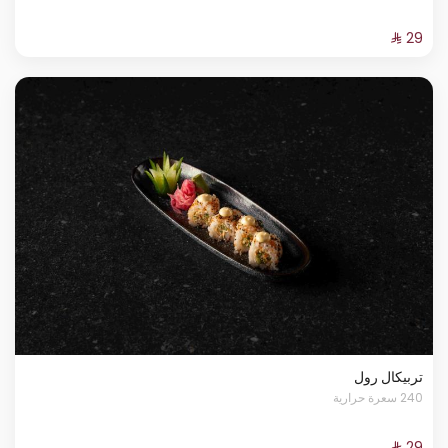
تربيكال رول
240 سعرة حرارية