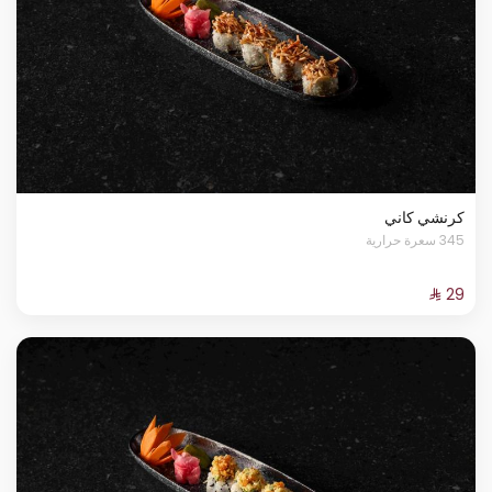
كرنشي كاني
345 سعرة حرارية