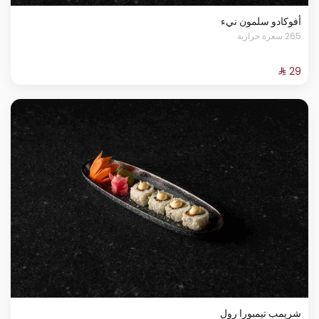
أفوكادو سلمون نيء
265 سعرة حرارية
شريمب تيمبورا رول