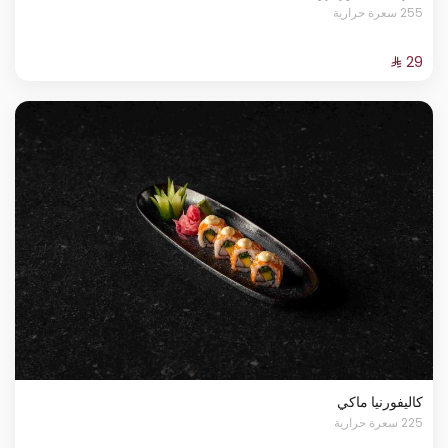
255 سعرة حرارية
كاليفورنيا ماكي
225 سعرة حرارية