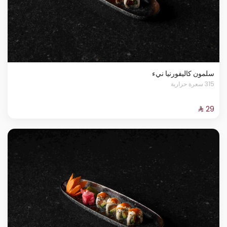
سلمون كاليفورنيا نيء
315 سعرة حرارية