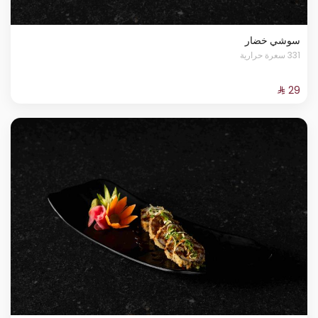
سوشي خضار
331 سعرة حرارية