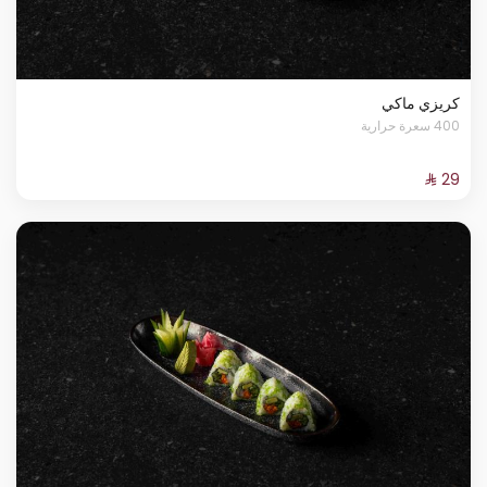
كريزي ماكي
400 سعرة حرارية