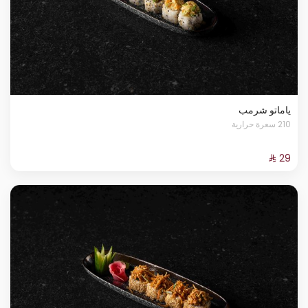
ياماتو شرمب
210 سعرة حرارية