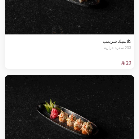
كلاسيك شريمب
233 سعرة حرارية