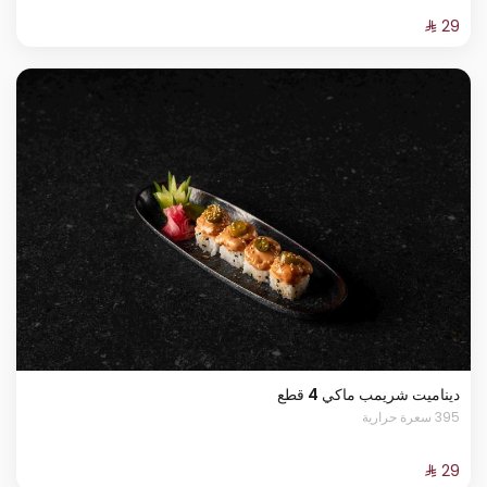
ديناميت شريمب ماكي 4 قطع
395 سعرة حرارية