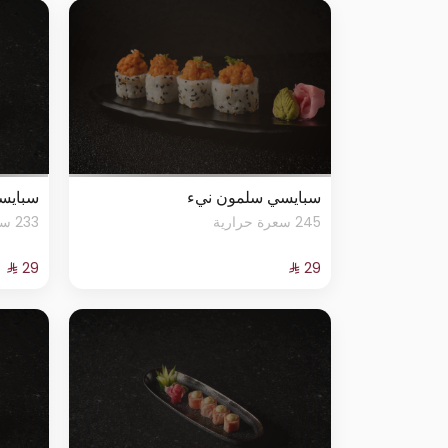
سبايسي سلمون نيء
سبايس
245 سعرة حرارية
233 سعرة حرارية