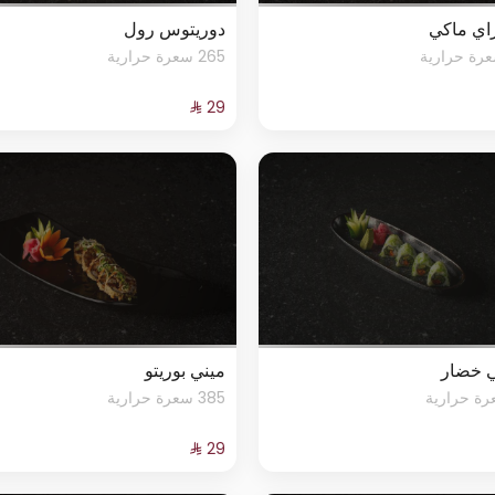
اي ماكي
دوريتوس رول
265 سعرة حرارية
 خضار
ميني بوريتو
385 سعرة حرارية