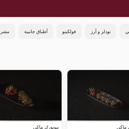
ي
نودلز و أرز
فولكينو
أطباق جانبية
مشرو
 ماكي
نيويورك ماكي