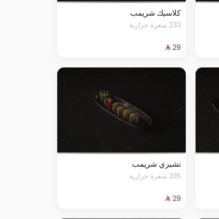
كلاسيك شريمب
233 سعرة حرارية
تشيزي شريمب
335 سعرة حرارية