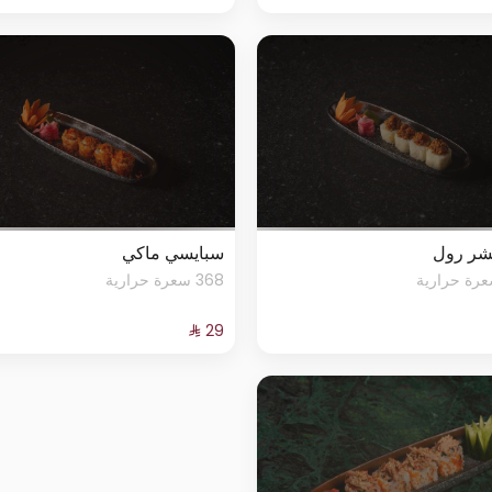
شر رول
سبايسي ماكي
368 سعرة حرارية