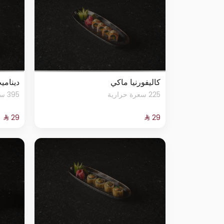
كاليفورنيا ماكي
ديناميت
225 سعرة حرارية
395 سعرة حرارية