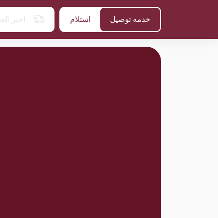
خدمه توصيل
استلام
اختر الع