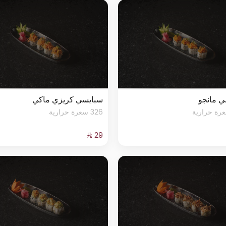
ي مانجو
سبايسي كريزي ماكي
326 سعرة حرارية