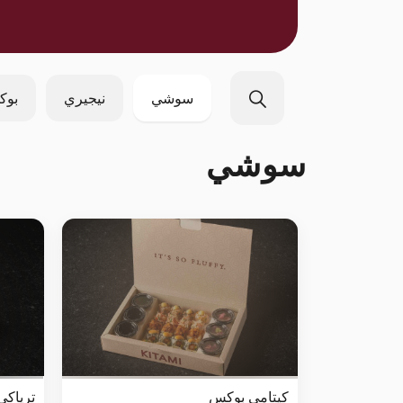
سوشي
نيجيري
بوك
سوشي
كيتامي بوكس
ترياكي