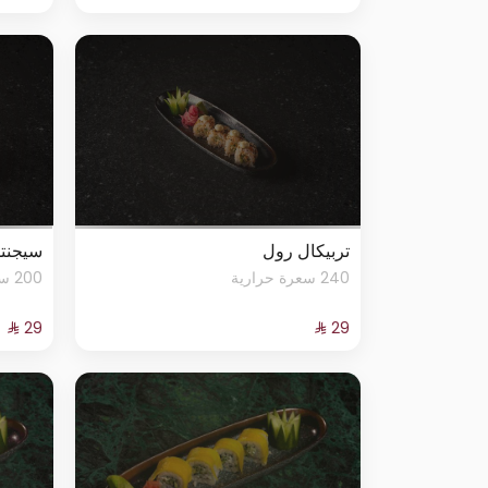
تربيكال رول
سيجنت
240 سعرة حرارية
200 سعرة حرارية