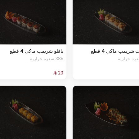
 شريمب ماكي 4 قطع
بافلو شريمب ماكي 4 قطع
385 سعرة حرارية