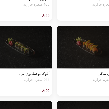
405 سعرة حرارية
 ماكي
أفوكادو سلمون نيء
265 سعرة حرارية