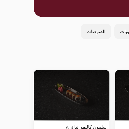
بات
الصوصات
سلمون كاليفورنيا نيء