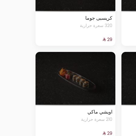
كريسبى جوما
320 سعرة حرارية
اويشي ماكي
210 سعرة حرارية