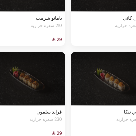
 كاني
ياماتو شرمب
210 سعرة حرارية
 تنكا
فرايد سلمون
230 سعرة حرارية