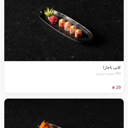
كانى ناجازا
160 سعرة حرارية