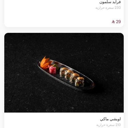
فرايد سلمون
230 سعرة حرارية
اويشي ماكي
210 سعرة حرارية