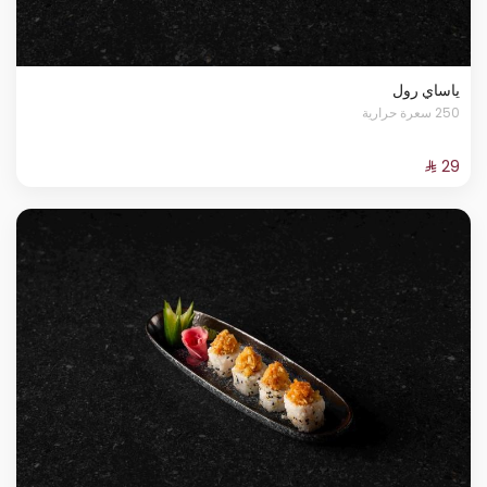
ياساي رول
250 سعرة حرارية