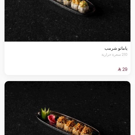
ياماتو شرمب
210 سعرة حرارية