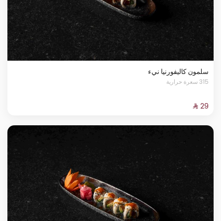
سلمون كاليفورنيا نيء
315 سعرة حرارية