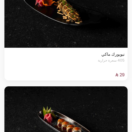
نيويورك ماكي
405 سعرة حرارية