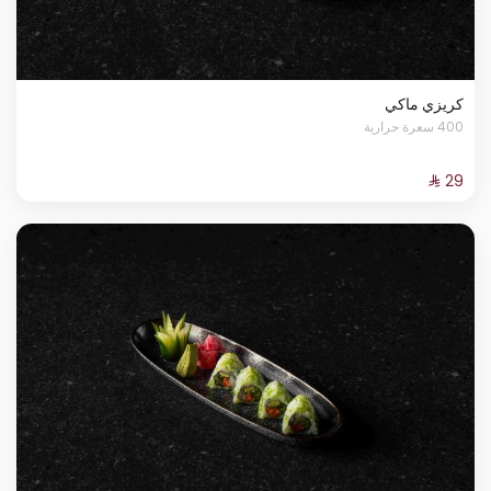
كريزي ماكي
400 سعرة حرارية