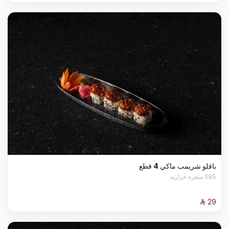
بافلو شريمب ماكي 4 قطع
385 سعرة حرارية