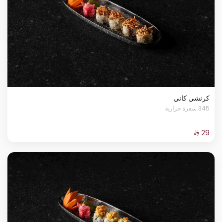
كرنشي كاني
345 سعرة حرارية