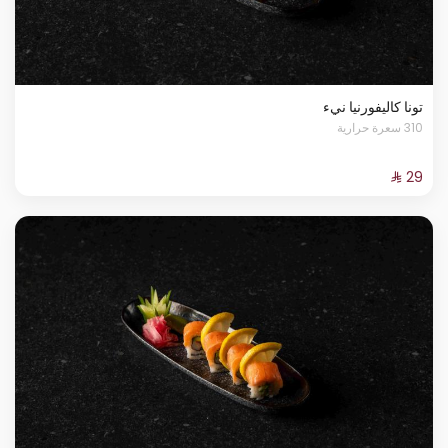
تونا كاليفورنيا نيء
310 سعرة حرارية