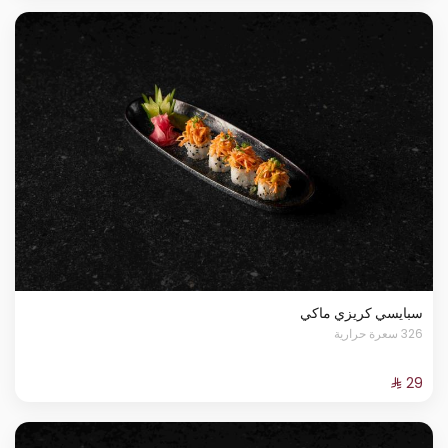
سبايسي كريزي ماكي
326 سعرة حرارية