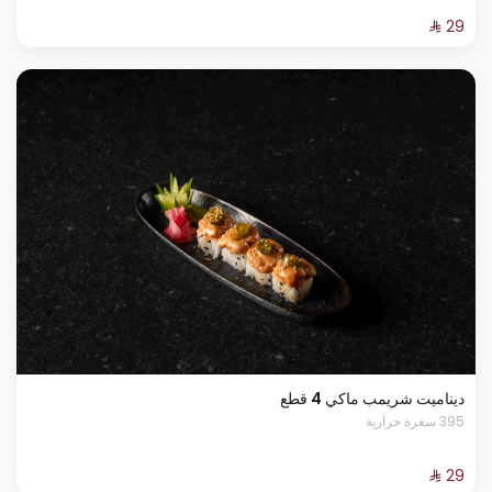
ديناميت شريمب ماكي 4 قطع
395 سعرة حرارية