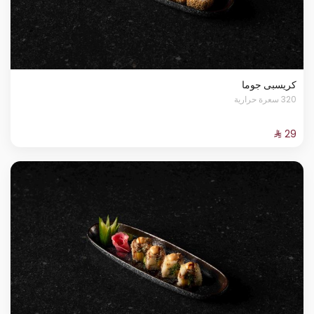
كريسبى جوما
320 سعرة حرارية