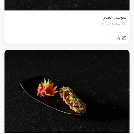
سوشي خضار
331 سعرة حرارية