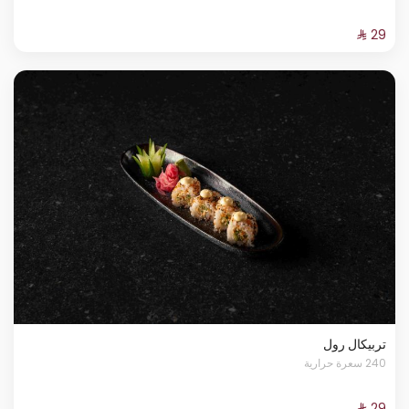
تربيكال رول
240 سعرة حرارية