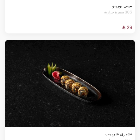
ميني بوريتو
385 سعرة حرارية
تشيزي شريمب