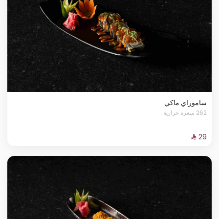
ساموراي ماكي
262 سعرة حرارية