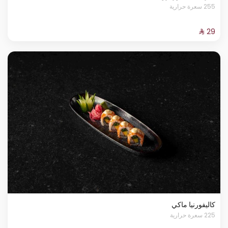
255 سعرة حرارية
كاليفورنيا ماكي
225 سعرة حرارية