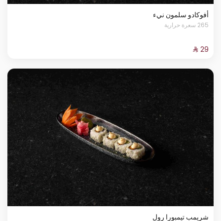
أفوكادو سلمون نيء
265 سعرة حرارية
شريمب تيمبورا رول