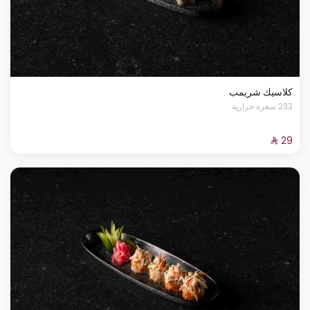
كلاسيك شريمب
233 سعرة حرارية