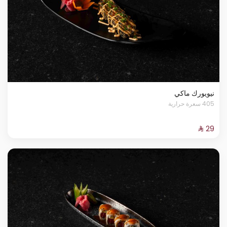
نيويورك ماكي
405 سعرة حرارية