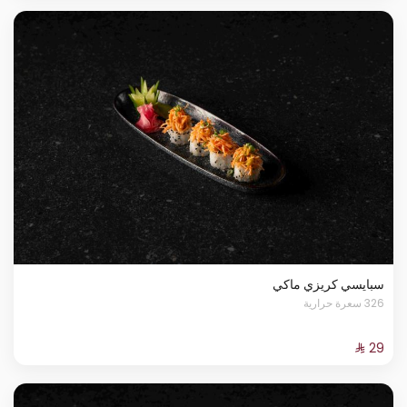
سبايسي كريزي ماكي
326 سعرة حرارية