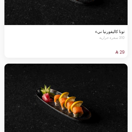
تونا كاليفورنيا نيء
310 سعرة حرارية