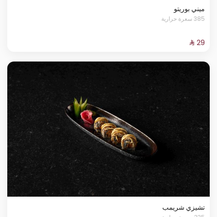
ميني بوريتو
385 سعرة حرارية
تشيزي شريمب