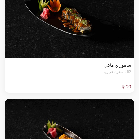
ساموراي ماكي
262 سعرة حرارية