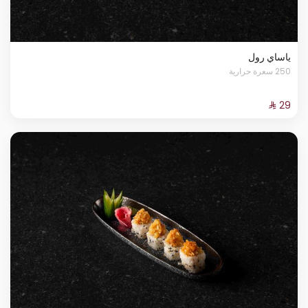
ياساي رول
250 سعرة حرارية