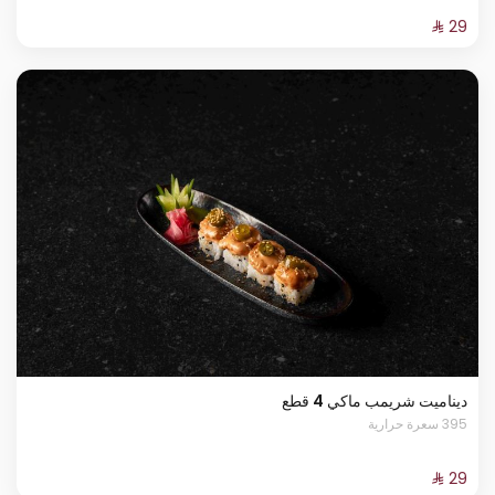
ديناميت شريمب ماكي 4 قطع
395 سعرة حرارية