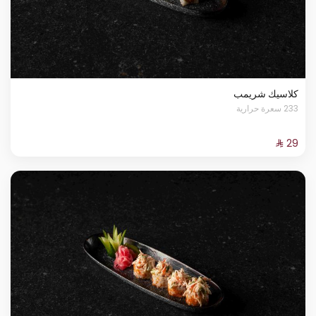
كلاسيك شريمب
233 سعرة حرارية