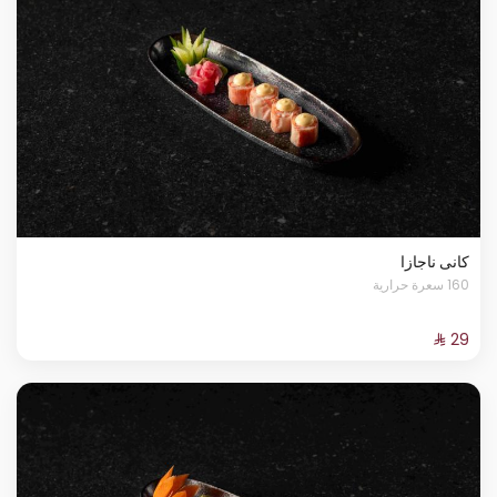
كانى ناجازا
160 سعرة حرارية