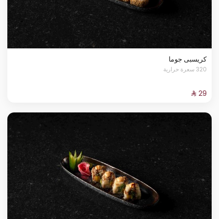
كريسبى جوما
320 سعرة حرارية