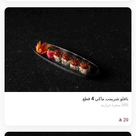
بافلو شريمب ماكي 4 قطع
385 سعرة حرارية