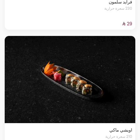
فرايد سلمون
230 سعرة حرارية
اويشي ماكي
210 سعرة حرارية