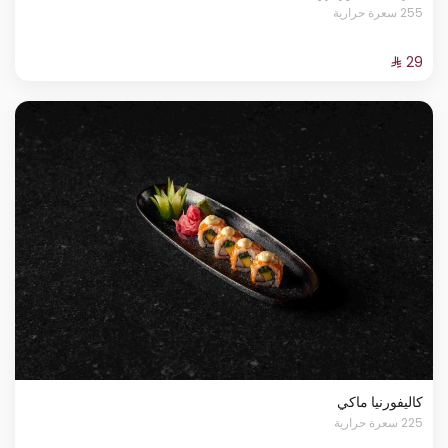
255 سعرة حرارية
كاليفورنيا ماكي
225 سعرة حرارية