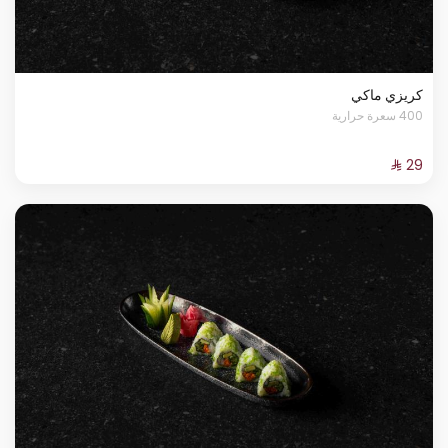
كريزي ماكي
400 سعرة حرارية