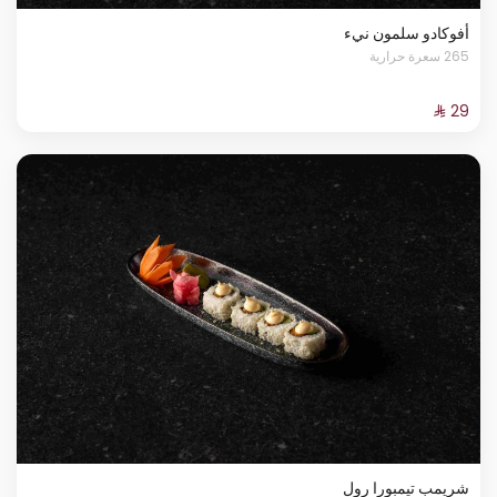
أفوكادو سلمون نيء
265 سعرة حرارية
شريمب تيمبورا رول