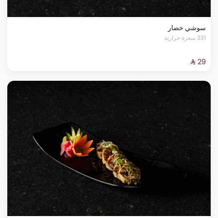
سوشي خضار
331 سعرة حرارية