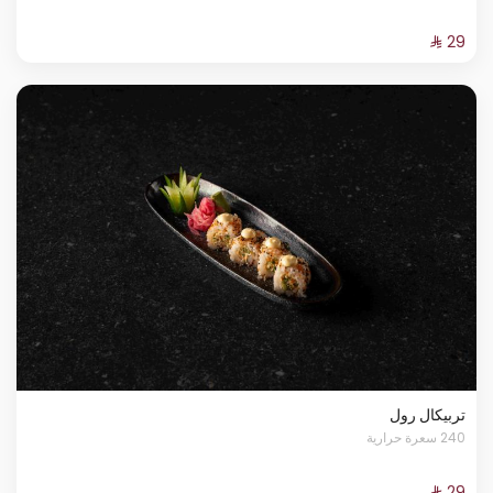
تربيكال رول
240 سعرة حرارية