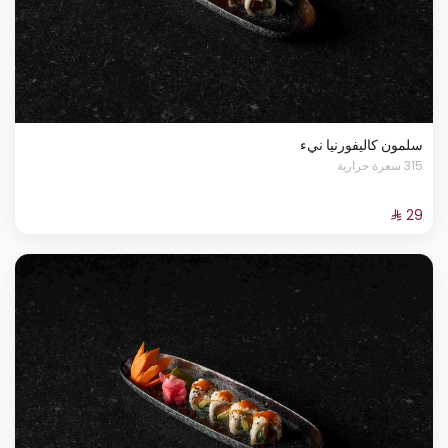
سلمون كاليفورنيا نيء
315 سعرة حرارية