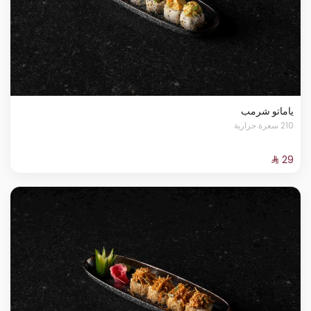
ياماتو شرمب
210 سعرة حرارية