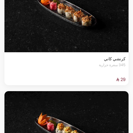
كرنشي كاني
345 سعرة حرارية