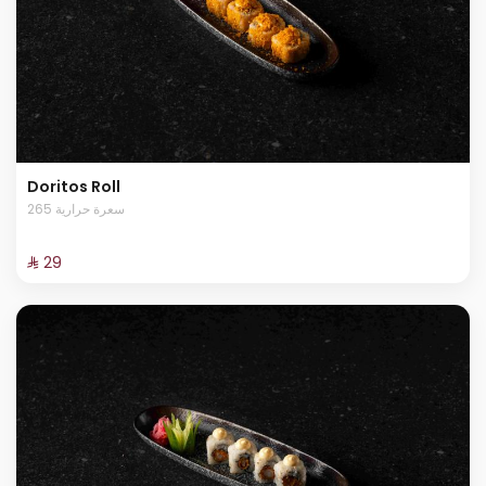
Doritos Roll
265 سعرة حرارية
⁨⁦‪‬ 29⁩