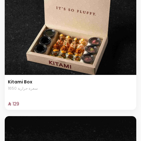
Kitami Box
1650 سعرة حرارية
⁨⁦‪‬ 129⁩