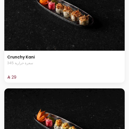
Crunchy Kani
345 سعرة حرارية
⁨⁦‪‬ 29⁩