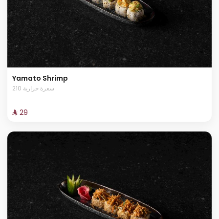
Yamato Shrimp
210 سعرة حرارية
⁨⁦‪‬ 29⁩