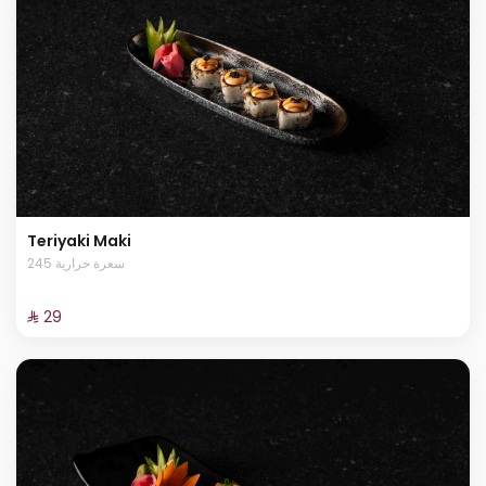
Teriyaki Maki
245 سعرة حرارية
⁨⁦‪‬ 29⁩