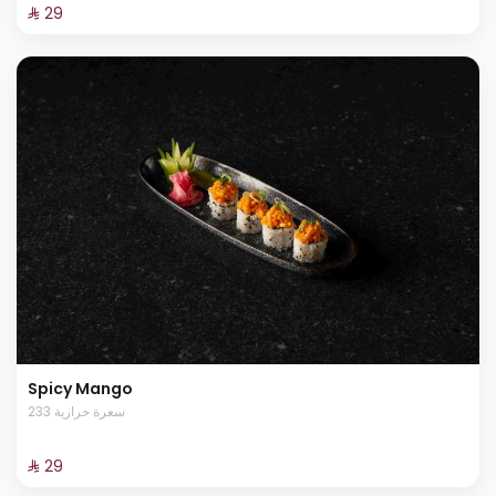
⁨⁦‪‬ 29⁩
Spicy Mango
233 سعرة حرارية
⁨⁦‪‬ 29⁩