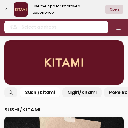
Use the App for improved
Open
experience
Select address
Sushi/Kitami
Nigiri/Kitami
Poke Bo
SUSHI/KITAMI