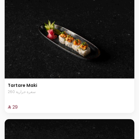
Tartare Maki
260 سعرة حرارية
⁨⁦‪‬ 29⁩