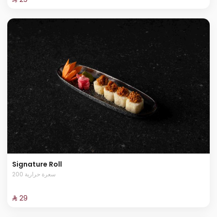
Signature Roll
200 سعرة حرارية
⁨⁦‪‬ 29⁩