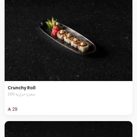
Crunchy Roll
265 سعرة حرارية
⁨⁦‪‬ 29⁩