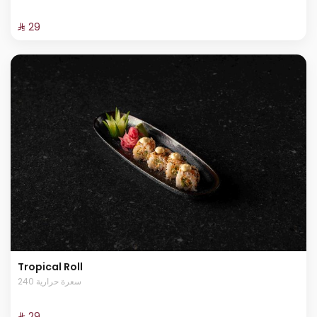
⁨⁦‪‬ 29⁩
Tropical Roll
240 سعرة حرارية
⁨⁦‪‬ 29⁩