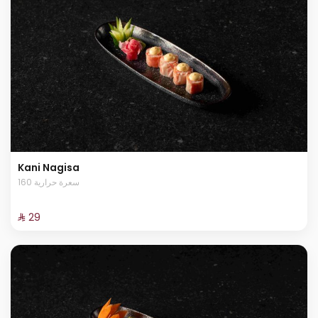
Kani Nagisa
160 سعرة حرارية
⁨⁦‪‬ 29⁩