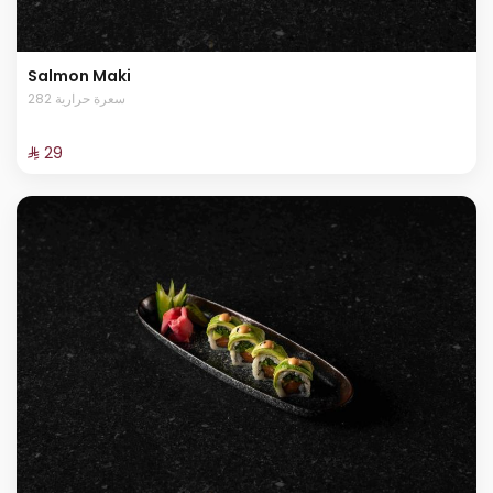
Salmon Maki
282 سعرة حرارية
⁨⁦‪‬ 29⁩