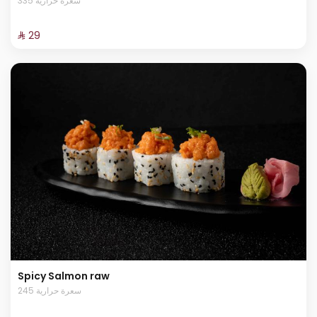
335 سعرة حرارية
⁨⁦‪‬ 29⁩
Spicy Salmon raw
245 سعرة حرارية