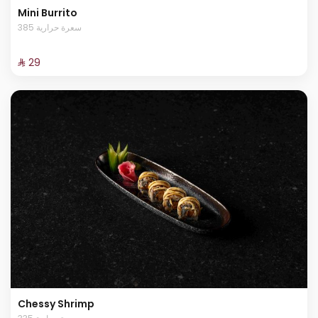
Mini Burrito
385 سعرة حرارية
⁨⁦‪‬ 29⁩
Chessy Shrimp