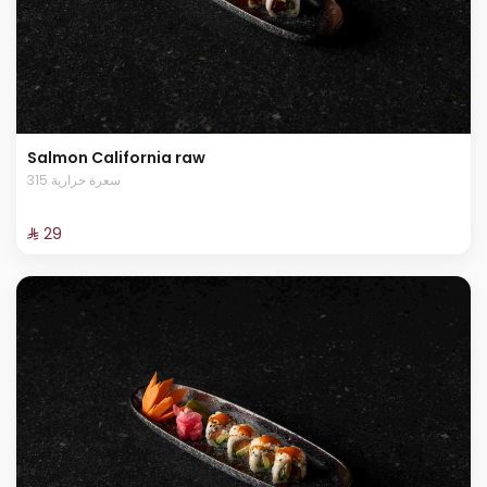
Salmon California raw
315 سعرة حرارية
⁨⁦‪‬ 29⁩