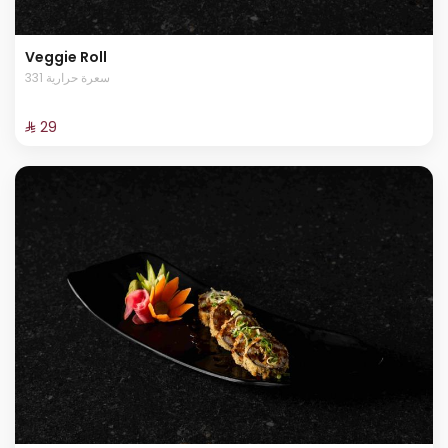
Veggie Roll
331 سعرة حرارية
⁨⁦‪‬ 29⁩