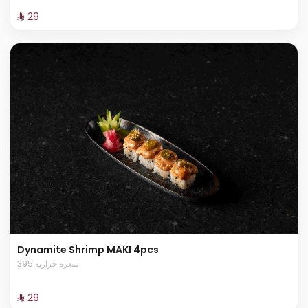
⁨⁦‪‬ 29⁩
Dynamite Shrimp MAKI 4pcs
395 سعرة حرارية
⁨⁦‪‬ 29⁩