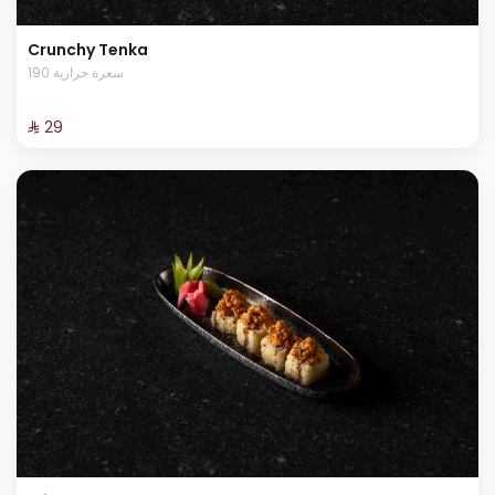
Crunchy Tenka
190 سعرة حرارية
⁨⁦‪‬ 29⁩