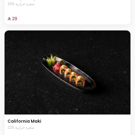
255 سعرة حرارية
⁨⁦‪‬ 29⁩
California Maki
225 سعرة حرارية