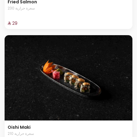
Fried Salmon
230 سعرة حرارية
⁨⁦‪‬ 29⁩
Oishi Maki
210 سعرة حرارية