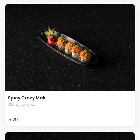
Spicy Crazy Maki
326 سعرة حرارية
⁨⁦‪‬ 29⁩