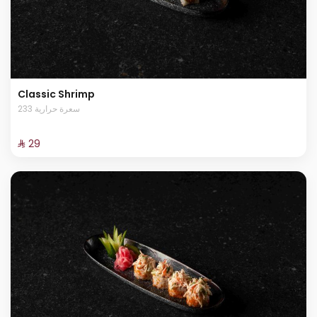
Classic Shrimp
233 سعرة حرارية
⁨⁦‪‬ 29⁩