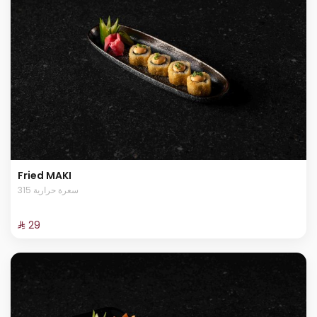
Fried MAKI
315 سعرة حرارية
⁨⁦‪‬ 29⁩