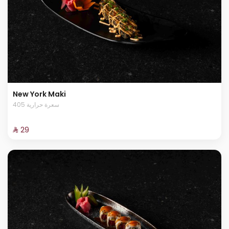
New York Maki
405 سعرة حرارية
⁨⁦‪‬ 29⁩