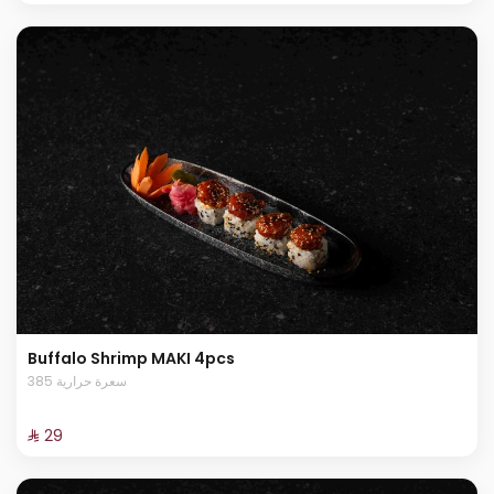
Buffalo Shrimp MAKI 4pcs
385 سعرة حرارية
⁨⁦‪‬ 29⁩