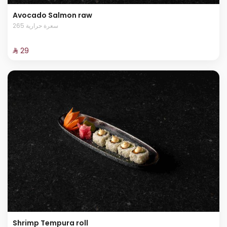
Avocado Salmon raw
265 سعرة حرارية
⁨⁦‪‬ 29⁩
Shrimp Tempura roll