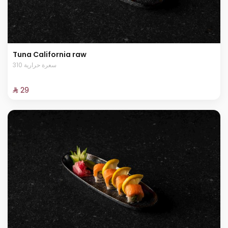
Tuna California raw
310 سعرة حرارية
⁨⁦‪‬ 29⁩