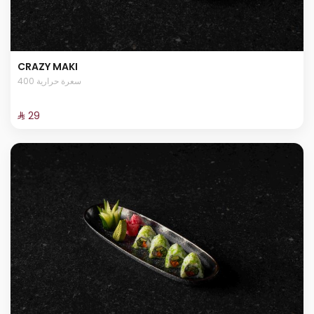
CRAZY MAKI
400 سعرة حرارية
⁨⁦‪‬ 29⁩