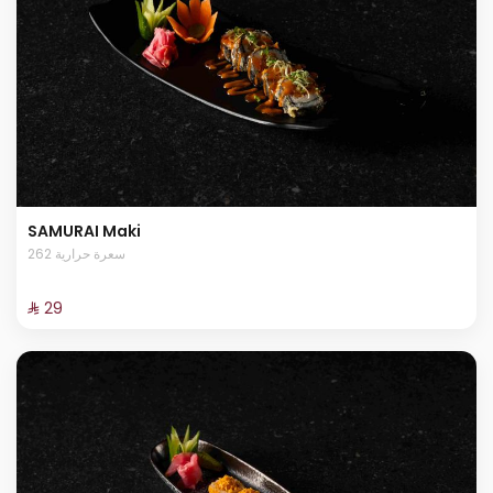
SAMURAI Maki
262 سعرة حرارية
⁨⁦‪‬ 29⁩