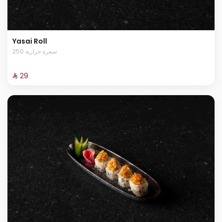
Yasai Roll
250 سعرة حرارية
⁨⁦‪‬ 29⁩