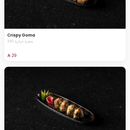
Crispy Goma
320 سعرة حرارية
⁨⁦‪‬ 29⁩