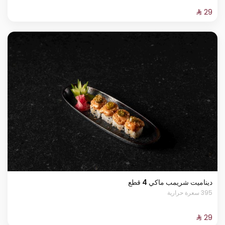
ديناميت شريمب ماكي 4 قطع
395 سعرة حرارية