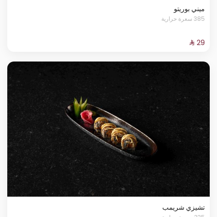
ميني بوريتو
385 سعرة حرارية
تشيزي شريمب