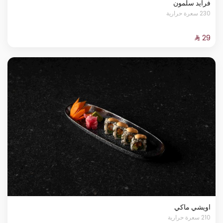
فرايد سلمون
230 سعرة حرارية
اويشي ماكي
210 سعرة حرارية