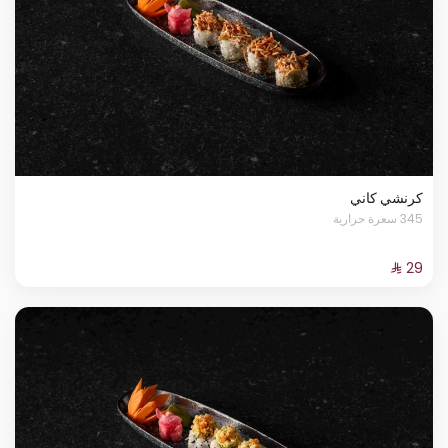
كرنشي كاني
345 سعرة حرارية