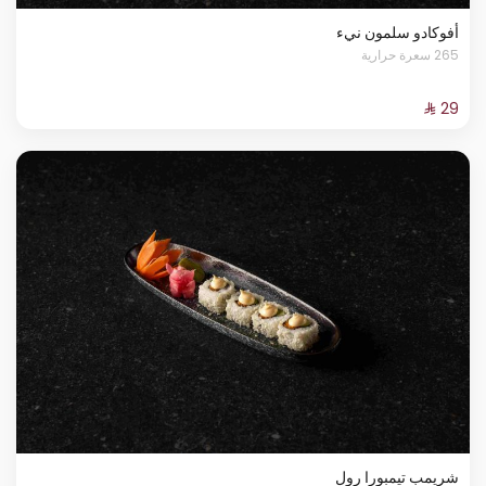
أفوكادو سلمون نيء
265 سعرة حرارية
شريمب تيمبورا رول