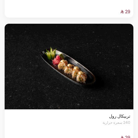
تربيكال رول
240 سعرة حرارية