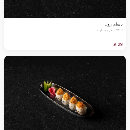
ياساي رول
250 سعرة حرارية