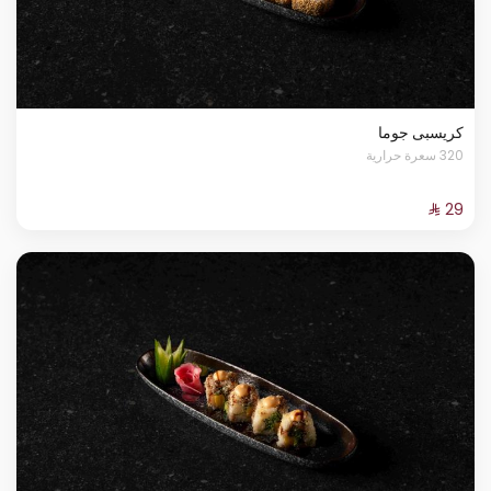
كريسبى جوما
320 سعرة حرارية