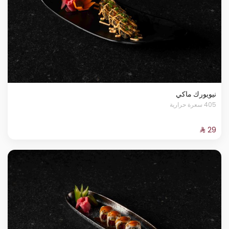
نيويورك ماكي
405 سعرة حرارية