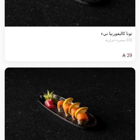
تونا كاليفورنيا نيء
310 سعرة حرارية