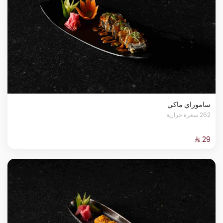
ساموراي ماكي
262 سعرة حرارية