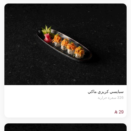
سبايسي كريزي ماكي
326 سعرة حرارية