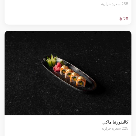
255 سعرة حرارية
كاليفورنيا ماكي
225 سعرة حرارية