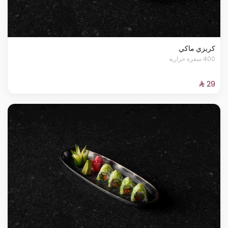
كريزي ماكي
400 سعرة حرارية