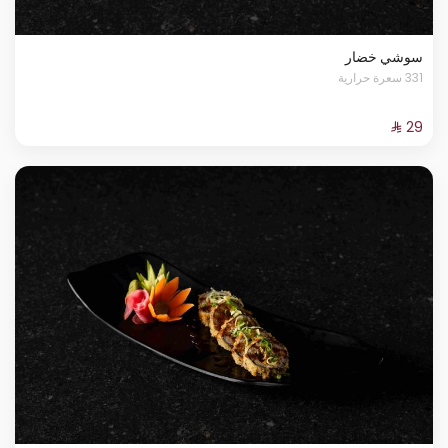
سوشي خضار
331 سعرة حرارية