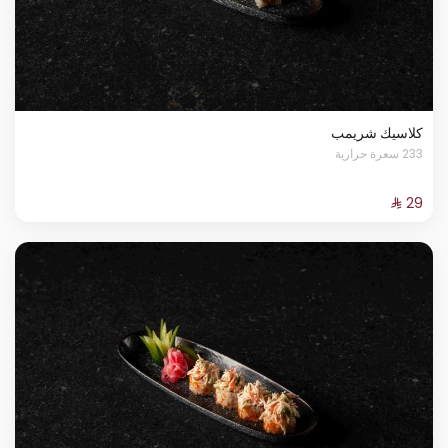
كلاسيك شريمب
233 سعرة حرارية