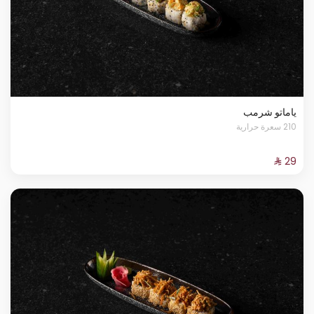
ياماتو شرمب
210 سعرة حرارية