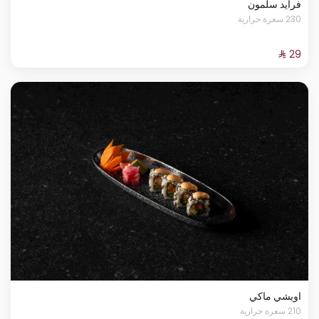
فرايد سلمون
230 سعرة حرارية
اويشي ماكي
210 سعرة حرارية