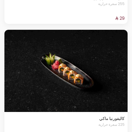
255 سعرة حرارية
كاليفورنيا ماكي
225 سعرة حرارية