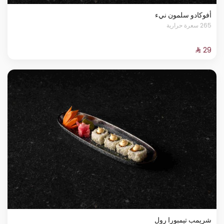
أفوكادو سلمون نيء
265 سعرة حرارية
شريمب تيمبورا رول