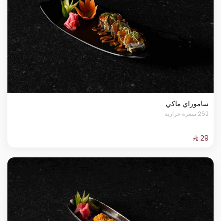
ساموراي ماكي
262 سعرة حرارية