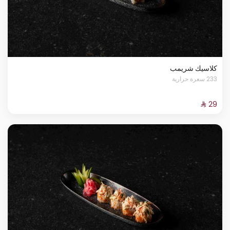
كلاسيك شريمب
233 سعرة حرارية