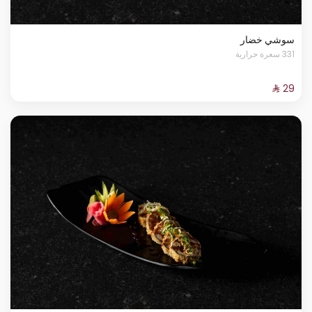
سوشي خضار
331 سعرة حرارية