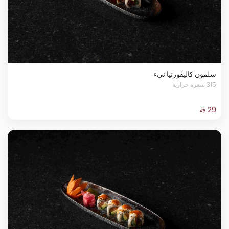
سلمون كاليفورنيا نيء
315 سعرة حرارية