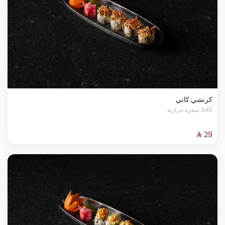
كرنشي كاني
345 سعرة حرارية