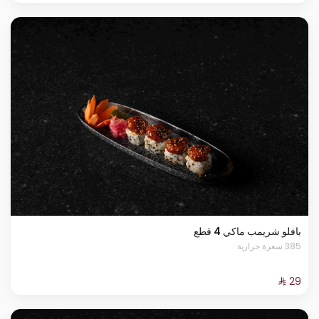
بافلو شريمب ماكي 4 قطع
385 سعرة حرارية