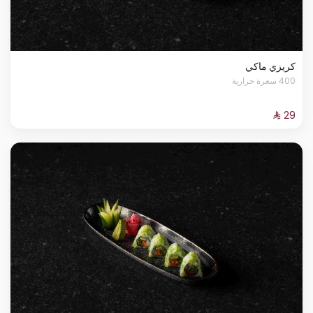
كريزي ماكي
400 سعرة حرارية