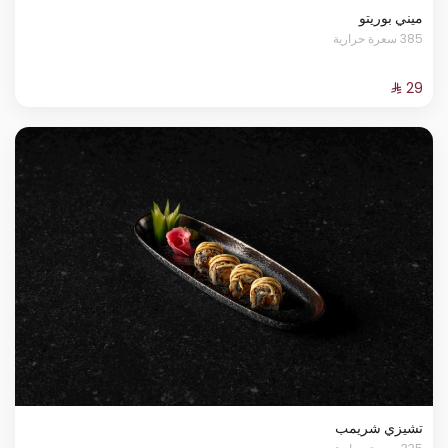
ميني بوريتو
385 سعرة حرارية
تشيزي شريمب