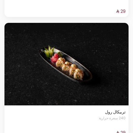
تربيكال رول
240 سعرة حرارية