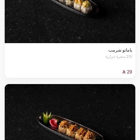
ياماتو شرمب
210 سعرة حرارية