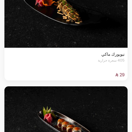
نيويورك ماكي
405 سعرة حرارية