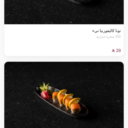
تونا كاليفورنيا نيء
310 سعرة حرارية