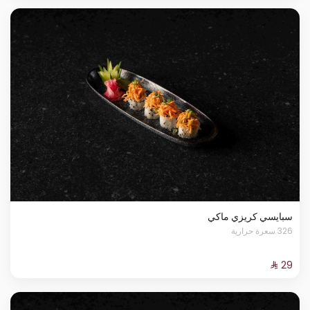
سبايسي كريزي ماكي
326 سعرة حرارية