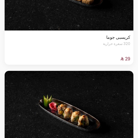
كريسبى جوما
320 سعرة حرارية