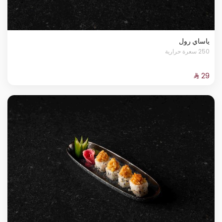
ياساي رول
250 سعرة حرارية