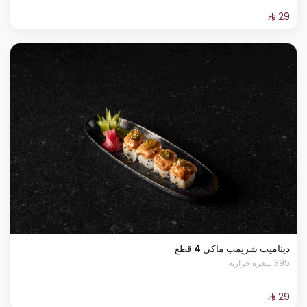
ديناميت شريمب ماكي 4 قطع
395 سعرة حرارية