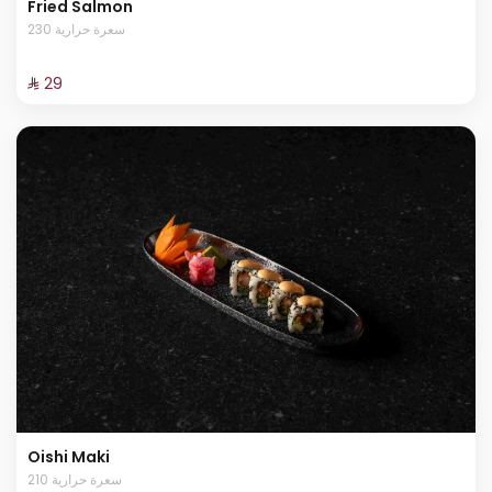
Fried Salmon
230 سعرة حرارية
⁨⁦‪‬ 29⁩
Oishi Maki
210 سعرة حرارية