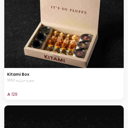
Kitami Box
1650 سعرة حرارية
⁨⁦‪‬ 129⁩