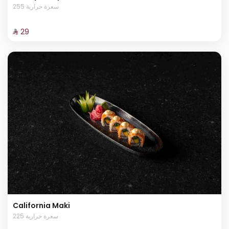
255 سعرة حرارية
⁨⁦‪‬ 29⁩
California Maki
225 سعرة حرارية