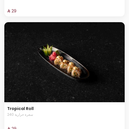
⁨⁦‪‬ 29⁩
Tropical Roll
240 سعرة حرارية
⁨⁦‪‬ 29⁩