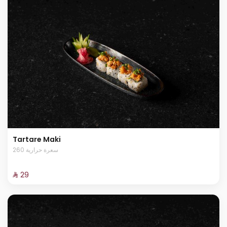
Tartare Maki
260 سعرة حرارية
⁨⁦‪‬ 29⁩