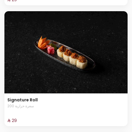
Signature Roll
200 سعرة حرارية
⁨⁦‪‬ 29⁩