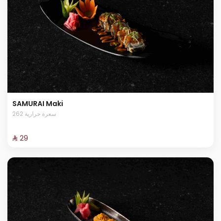
SAMURAI Maki
262 سعرة حرارية
⁨⁦‪‬ 29⁩