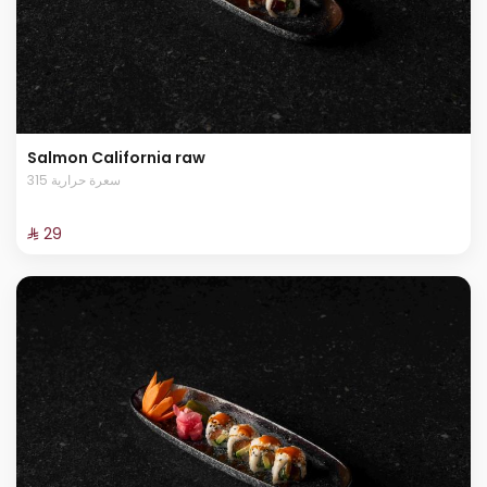
Salmon California raw
315 سعرة حرارية
⁨⁦‪‬ 29⁩