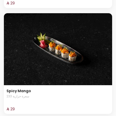
⁨⁦‪‬ 29⁩
Spicy Mango
233 سعرة حرارية
⁨⁦‪‬ 29⁩