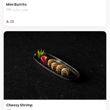
Mini Burrito
385 سعرة حرارية
⁨⁦‪‬ 29⁩
Chessy Shrimp