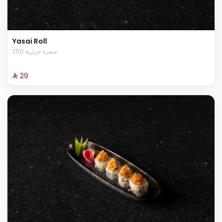
Yasai Roll
250 سعرة حرارية
⁨⁦‪‬ 29⁩