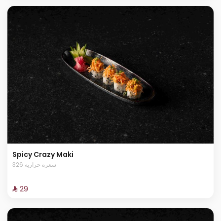
Spicy Crazy Maki
326 سعرة حرارية
⁨⁦‪‬ 29⁩