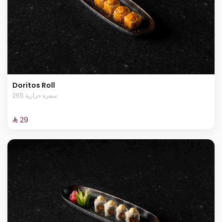
Doritos Roll
265 سعرة حرارية
⁨⁦‪‬ 29⁩