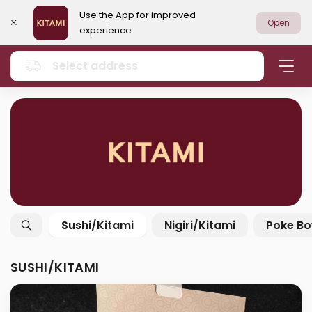
Use the App for improved
Open
experience
Select address
Sushi/Kitami
Nigiri/Kitami
Poke Bo
SUSHI/KITAMI