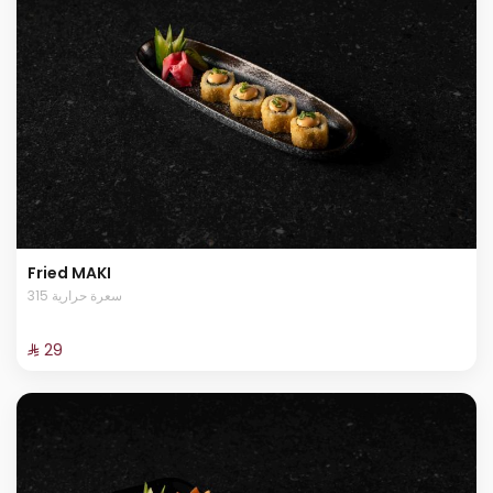
Fried MAKI
315 سعرة حرارية
⁨⁦‪‬ 29⁩