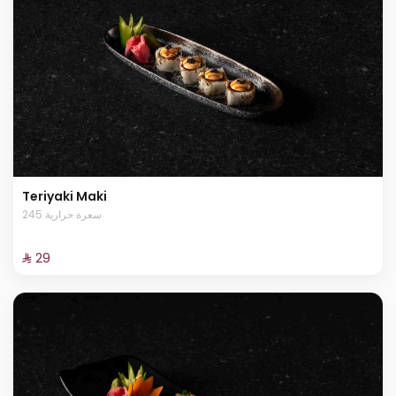
Teriyaki Maki
245 سعرة حرارية
⁨⁦‪‬ 29⁩