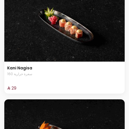
Kani Nagisa
160 سعرة حرارية
⁨⁦‪‬ 29⁩