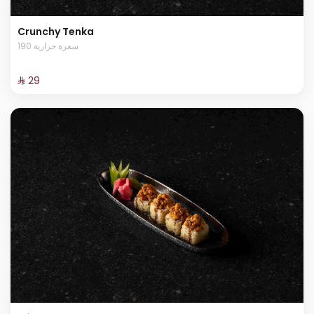
Crunchy Tenka
190 سعرة حرارية
⁨⁦‪‬ 29⁩