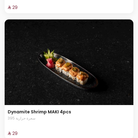
⁨⁦‪‬ 29⁩
Dynamite Shrimp MAKI 4pcs
395 سعرة حرارية
⁨⁦‪‬ 29⁩