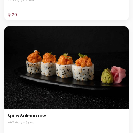
335 سعرة حرارية
⁨⁦‪‬ 29⁩
Spicy Salmon raw
245 سعرة حرارية