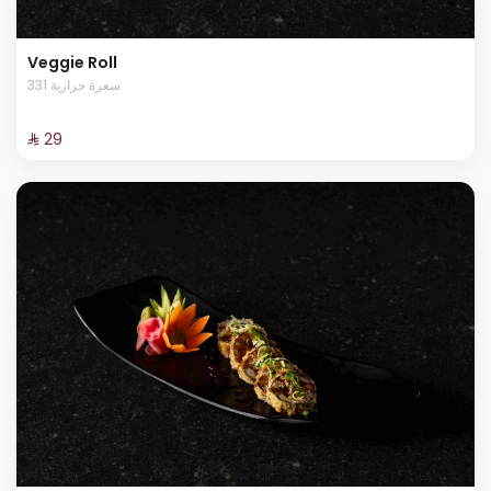
Veggie Roll
331 سعرة حرارية
⁨⁦‪‬ 29⁩