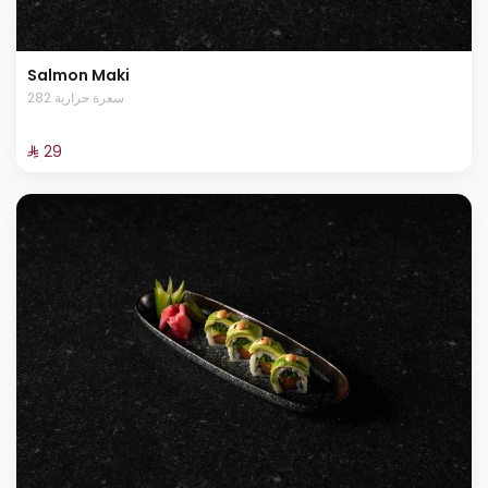
Salmon Maki
282 سعرة حرارية
⁨⁦‪‬ 29⁩