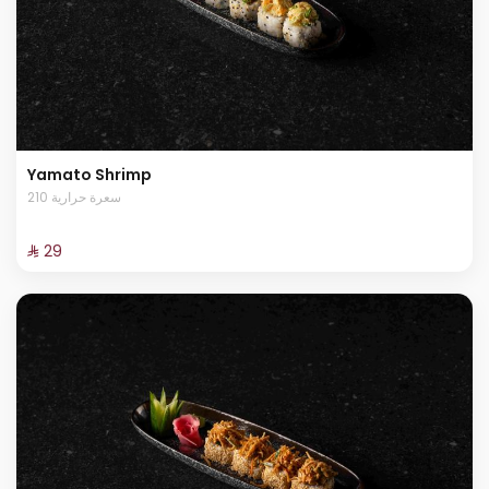
Yamato Shrimp
210 سعرة حرارية
⁨⁦‪‬ 29⁩