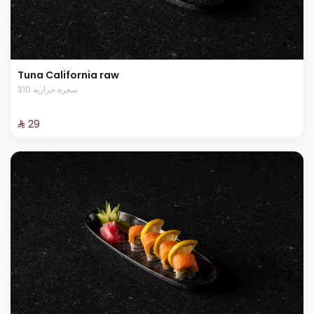
Tuna California raw
310 سعرة حرارية
⁨⁦‪‬ 29⁩