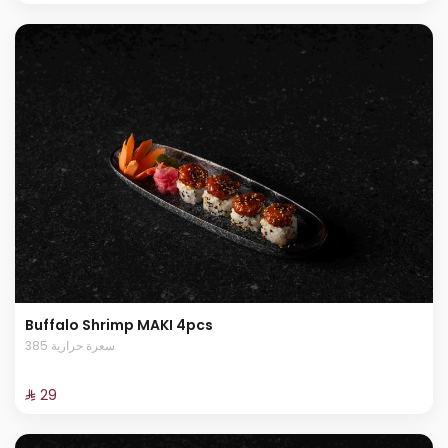
Buffalo Shrimp MAKI 4pcs
385 سعرة حرارية
⁨⁦‪‬ 29⁩