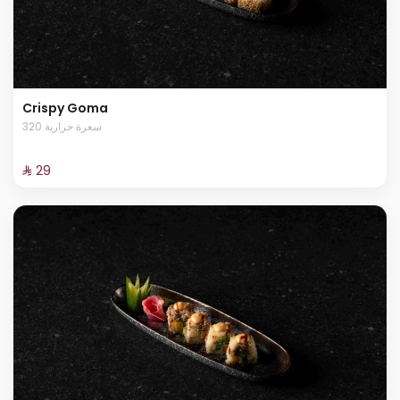
Crispy Goma
320 سعرة حرارية
⁨⁦‪‬ 29⁩