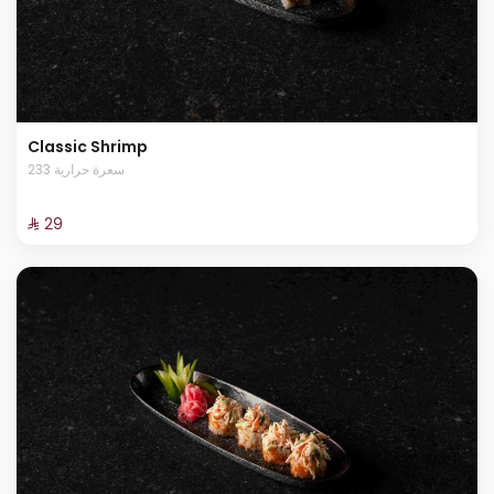
Classic Shrimp
233 سعرة حرارية
⁨⁦‪‬ 29⁩