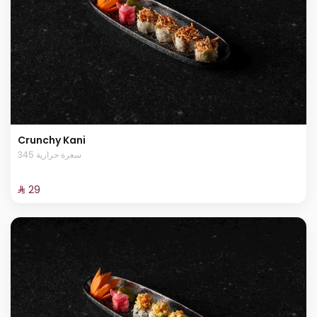
Crunchy Kani
345 سعرة حرارية
⁨⁦‪‬ 29⁩