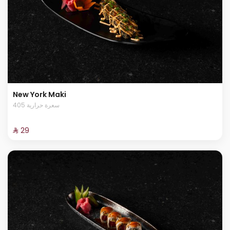
New York Maki
405 سعرة حرارية
⁨⁦‪‬ 29⁩