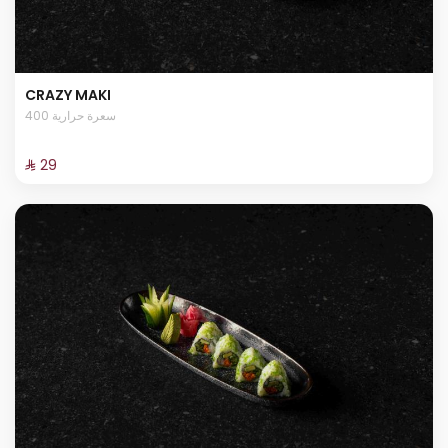
CRAZY MAKI
400 سعرة حرارية
⁨⁦‪‬ 29⁩