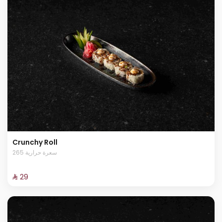
Crunchy Roll
265 سعرة حرارية
⁨⁦‪‬ 29⁩