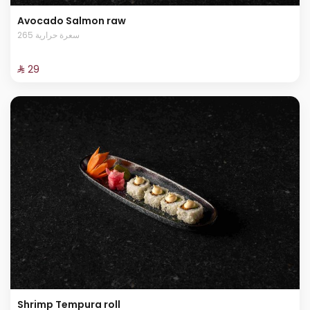
Avocado Salmon raw
265 سعرة حرارية
⁨⁦‪‬ 29⁩
Shrimp Tempura roll