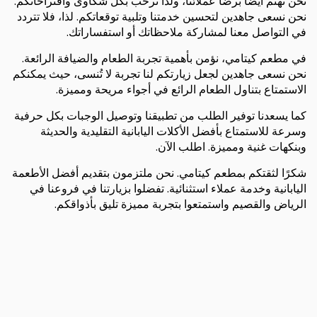
نحن نهتم أيضًا برضا عملائنا، ولذا نرحب بكل شكاوى واقتراحاتكم.
نحن نسعى جاهدين لتحسين خدمتنا وتلبية توقعاتكم. لذا، فلا تتردد
في التواصل معنا لمشاركة ملاحظاتك أو استفساراتك.
في مطعم كيتامي، نؤمن بأهمية تجربة الطعام والضيافة الرائعة.
نحن نسعى جاهدين لجعل زيارتكم لنا تجربة لا تُنسى، حيث يمكنكم
الاستمتاع بتناول الطعام الرائع في أجواء مريحة ومميزة.
كما يسعدنا توفير الطلب من تطبيقنا وتوصيل الوجبات بكل حرفية
وسرعة للاستمتاع بأفضل الأكلات اليابانية التقليدية والحديثة
وبنكهات غنية ومميزة. اطلب الآن.
شكرًا لثقتكم بمطعم كيتامي. نحن ملتزمون بتقديم أفضل الأطعمة
اليابانية وخدمة عملاء استثنائية. تفضلوا بزيارتنا في فروعنا في
الرياض والقصيم واستمتعوا بتجربة مميزة تليق بأذواقكم.